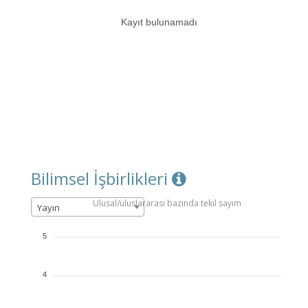
Kayıt bulunamadı
Bilimsel İşbirlikleri
Ulusal/uluslararası bazında tekil sayım
Yayın
5
4