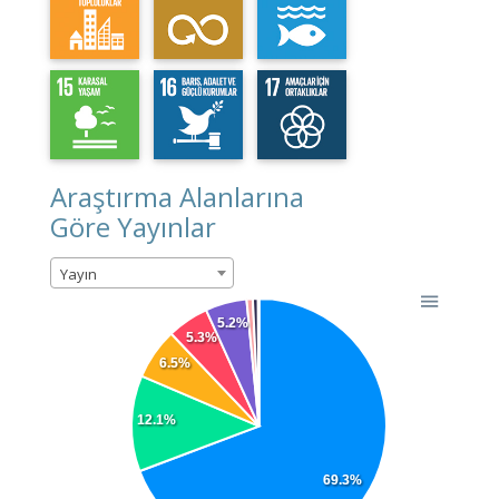
Araştırma Alanlarına
Göre Yayınlar
Yayın
5.2%
5.3%
6.5%
12.1%
69.3%