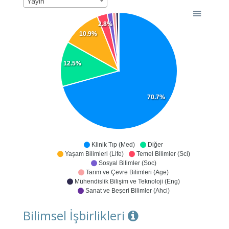
Yayın
2.8%
10.9%
12.5%
70.7%
Klinik Tıp (Med)
Diğer
Yaşam Bilimleri (Life)
Temel Bilimler (Sci)
Sosyal Bilimler (Soc)
Tarım ve Çevre Bilimleri (Age)
Mühendislik Bilişim ve Teknoloji (Eng)
Sanat ve Beşeri Bilimler (Ahci)
Bilimsel İşbirlikleri