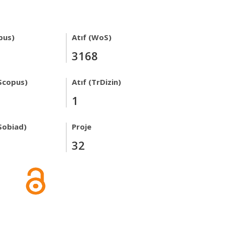
pus)
Atıf (WoS)
3168
Scopus)
Atıf (TrDizin)
1
Sobiad)
Proje
32