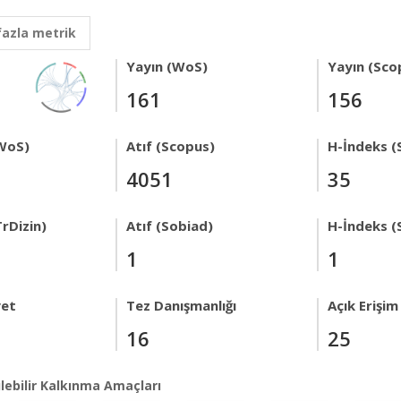
fazla metrik
Yayın (WoS)
Yayın (Sco
161
156
WoS)
Atıf (Scopus)
H-İndeks (
4051
35
rDizin)
Atıf (Sobiad)
H-İndeks (
1
1
yet
Tez Danışmanlığı
Açık Erişim
16
25
lebilir Kalkınma Amaçları