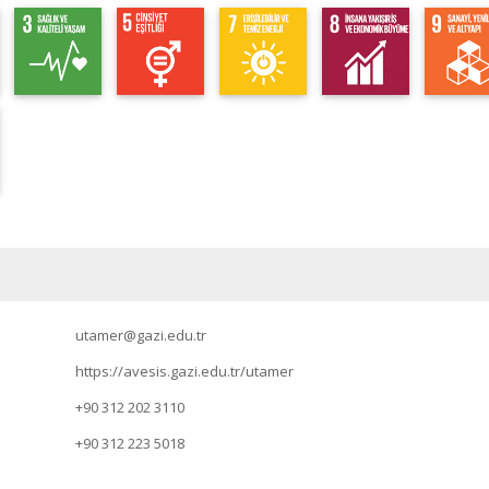
utamer@gazi.edu.tr
https://avesis.gazi.edu.tr/utamer
+90 312 202 3110
+90 312 223 5018