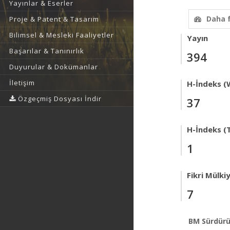
Yayınlar & Eserler
Daha 
Proje & Patent & Tasarım
Bilimsel & Mesleki Faaliyetler
Yayın
Başarılar & Tanınırlık
394
Duyurular & Dokümanlar
İletişim
H-İndeks (
Özgeçmiş Dosyası İndir
37
H-İndeks (T
1
Fikri Mülki
7
BM Sürdürü