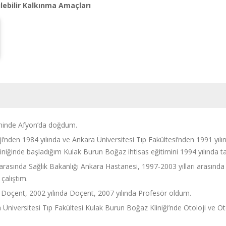
lebilir Kalkınma Amaçları
hinde Afyon’da doğdum. ​​
’nden 1984 yılında ve Ankara Üniversitesi Tıp Fakültesi’nden 1991 yıl
iniğinde başladığım Kulak Burun Boğaz ihtisas eğitimini 1994 yılında
 arasında Sağlık Bakanlığı Ankara Hastanesi, 1997-2003 yılları arasın
 çalıştım.
 Doçent, 2002 yılında Doçent, 2007 yılında Profesör oldum.
h Üniversitesi Tıp Fakültesi Kulak Burun Boğaz Kliniği’nde Otoloji ve O