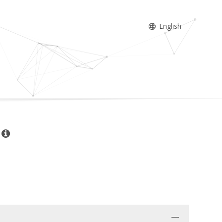
English
ı