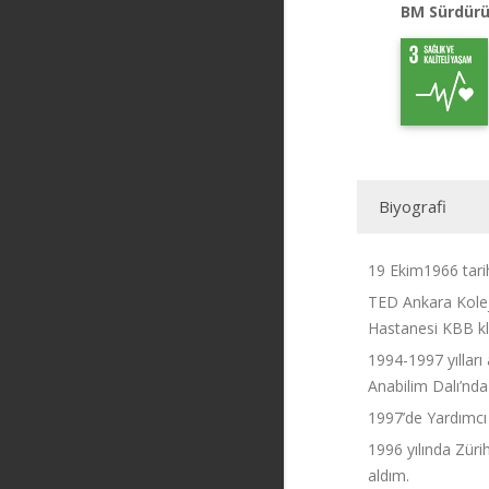
BM Sürdürü
Biyografi
19 Ekim1966 tari
TED Ankara Koleji
Hastanesi KBB kl
1994-1997 yılları
Anabilim Dalı’nda
1997’de Yardımcı
1996 yılında Züri
aldım.