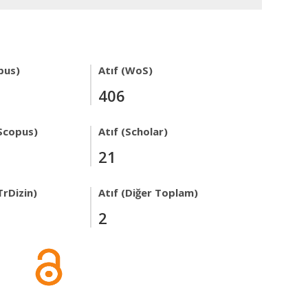
pus)
Atıf (WoS)
406
Scopus)
Atıf (Scholar)
21
TrDizin)
Atıf (Diğer Toplam)
2