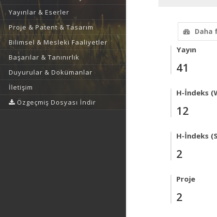
Yayınlar & Eserler
Proje & Patent & Tasarım
Daha 
Bilimsel & Mesleki Faaliyetler
Yayın
Başarılar & Tanınırlık
41
Duyurular & Dokümanlar
İletişim
H-İndeks (
Özgeçmiş Dosyası İndir
12
H-İndeks (
2
Proje
2