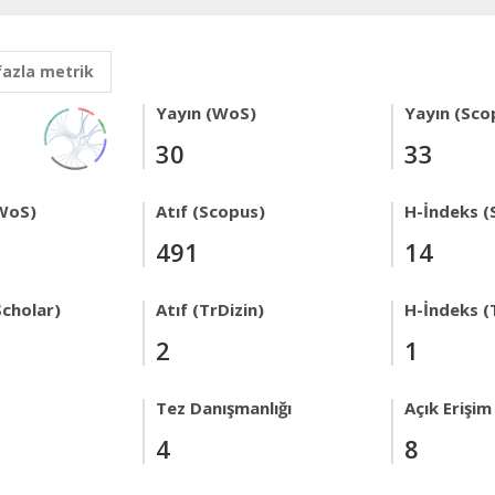
fazla metrik
Yayın (WoS)
Yayın (Sco
30
33
WoS)
Atıf (Scopus)
H-İndeks (
491
14
Scholar)
Atıf (TrDizin)
H-İndeks (
2
1
Tez Danışmanlığı
Açık Erişim
4
8