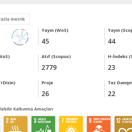
fazla metrik
Yayın (WoS)
Yayın (Sco
45
44
WoS)
Atıf (Scopus)
H-İndeks (
2779
23
rDizin)
Proje
Tez Danışm
26
22
lebilir Kalkınma Amaçları