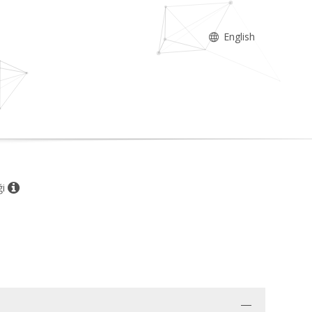
English
ği