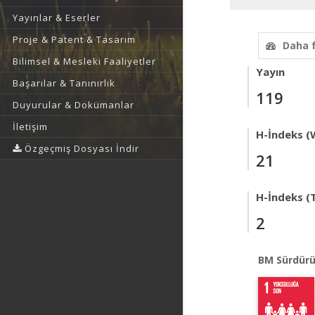
Yayınlar & Eserler
Proje & Patent & Tasarım
Daha 
Bilimsel & Mesleki Faaliyetler
Yayın
Başarılar & Tanınırlık
119
Duyurular & Dokümanlar
İletişim
H-İndeks (
Özgeçmiş Dosyası İndir
21
H-İndeks (T
2
BM Sürdürü