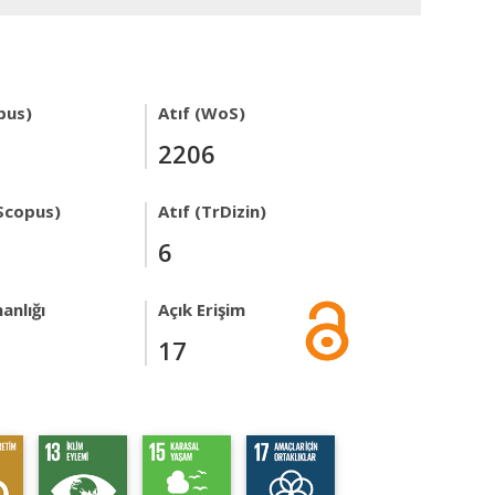
pus)
Atıf (WoS)
2206
Scopus)
Atıf (TrDizin)
6
anlığı
Açık Erişim
17