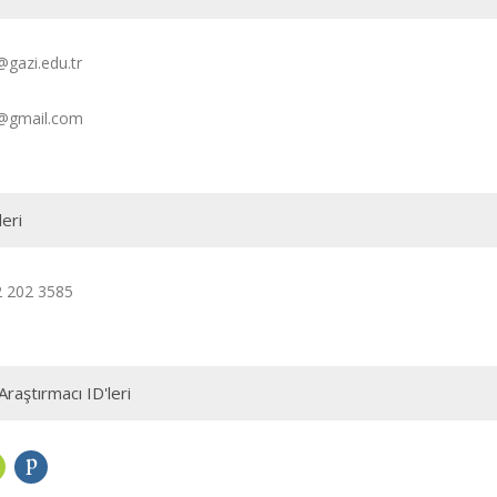
gazi.edu.tr
@gmail.com
leri
2 202 3585
Araştırmacı ID'leri