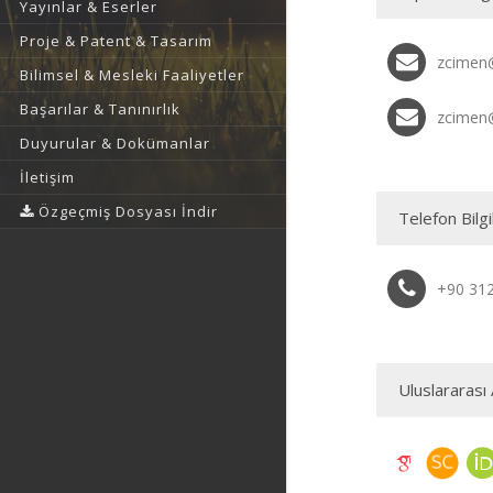
Yayınlar & Eserler
Proje & Patent & Tasarım
zcimen@
Bilimsel & Mesleki Faaliyetler
Başarılar & Tanınırlık
zcimen
Duyurular & Dokümanlar
İletişim
Özgeçmiş Dosyası İndir
Telefon Bilgi
+90 31
Uluslararası 