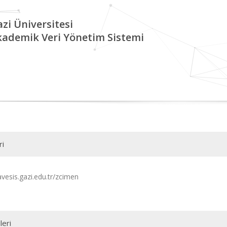
zi Üniversitesi
kademik Veri Yönetim Sistemi
ri
avesis.gazi.edu.tr/zcimen
leri