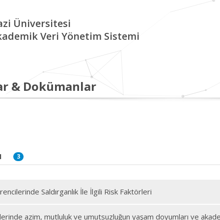
zi Üniversitesi
kademik Veri Yönetim Sistemi
ar & Dokümanlar
I
3
ncilerinde Saldırganlık İle İlgili Risk Faktörleri
lerinde azim, mutluluk ve umutsuzluğun yaşam doyumları ve akadem