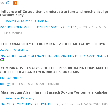
pus)
Influence of Ce addition on microstructure and mechanical p
nesium alloy
 F.
,
Özdemir A.
,
Kainer K. U.
,
Hort N.
NSACTIONS OF NONFERROUS METALS SOCIETY OF CHINA
, cilt.23, sa.1, ss.66-
PlumX Metrics
THE FORMABILITY OF ERDEMIR 6112 SHEET METAL BY THE HY
AAĞAÇ İ.
,
ÖZDEMİR A.
RNAL OF THE FACULTY OF ENGINEERING AND ARCHITECTURE OF GAZI UNIVERSI
COMPARATIVE ANALYSIS OF THE PRESSURE VARIATIONS AND T
R OF ELLIPTICAL AND CYLINDRICAL SPUR GEARS
r M.
,
Özdemir A.
hnology
, cilt.14, sa.1, ss.1-10, 2011 (TRDizin)
Magnezyum Alaşımlarının Basınçlı Döküm Yöntemiyle Kalıplanab
 F.
,
Özdemir A.
,
Karataş Ç.
RNAL OF POLYTECHNIC-POLITEKNIK DERGISI
, cilt.13, sa.3, ss.165-176, 2010 (TRD