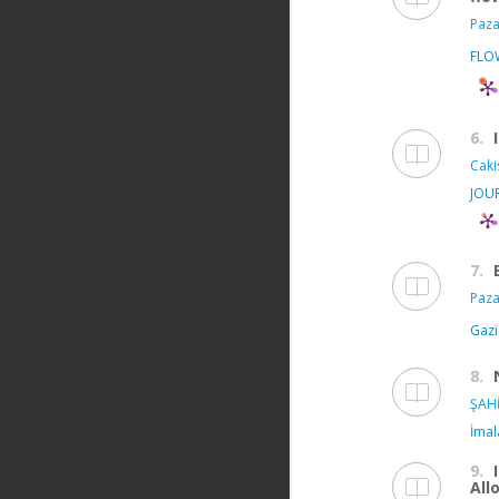
Paza
FLO
6.
Caki
JOU
7.
Paza
Gazi
8.
ŞAHİ
İmal
9.
All