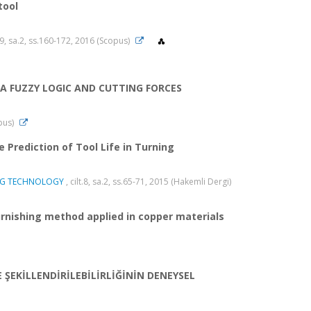
tool
t.9, sa.2, ss.160-172, 2016 (Scopus)
A FUZZY LOGIC AND CUTTING FORCES
opus)
 Prediction of Tool Life in Turning
NG TECHNOLOGY
, cilt.8, sa.2, ss.65-71, 2015 (Hakemli Dergi)
urnishing method applied in copper materials
ŞEKİLLENDİRİLEBİLİRLİĞİNİN DENEYSEL