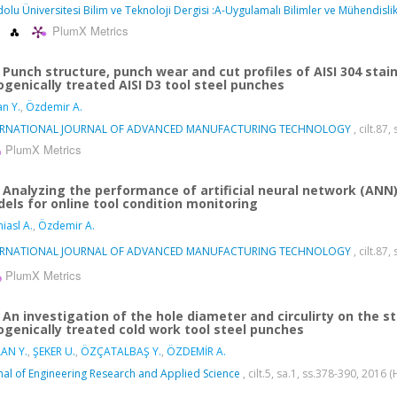
olu Üniversitesi Bilim ve Teknoloji Dergisi :A-Uygulamalı Bilimler ve Mühendisli
PlumX Metrics
Punch structure, punch wear and cut profiles of AISI 304 sta
ogenically treated AISI D3 tool steel punches
an Y.
,
Özdemir A.
ERNATIONAL JOURNAL OF ADVANCED MANUFACTURING TECHNOLOGY
, cilt.87
PlumX Metrics
Analyzing the performance of artificial neural network (ANN)-
els for online tool condition monitoring
miasl A.
,
Özdemir A.
ERNATIONAL JOURNAL OF ADVANCED MANUFACTURING TECHNOLOGY
, cilt.87
PlumX Metrics
An investigation of the hole diameter and circulirty on the s
ogenically treated cold work tool steel punches
AN Y.
,
ŞEKER U.
,
ÖZÇATALBAŞ Y.
,
ÖZDEMİR A.
nal of Engineering Research and Applied Science
, cilt.5, sa.1, ss.378-390, 2016