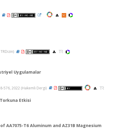
)
, TRDizin)
düstriyel Uygulamalar
.558-576, 2022 (Hakemli Dergi)
 Torkuna Etkisi
ding of AA7075-T6 Aluminum and AZ31B Magnesium