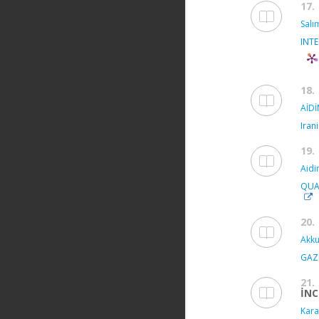
17.
Salı
INT
18.
AİDİ
Iran
19.
Aidin
QUA
20.
Akku
GAZI
21.
İNC
Kara