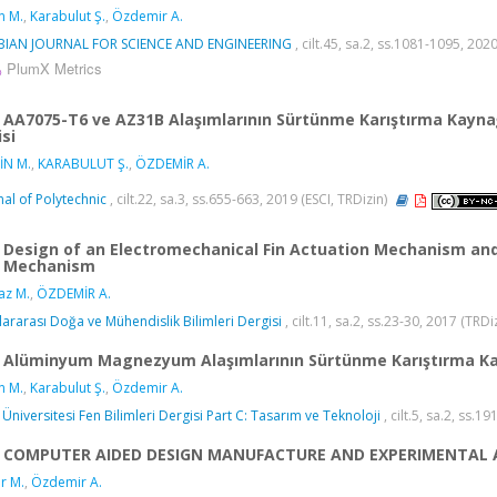
in M.
,
Karabulut Ş.
,
Özdemir A.
BIAN JOURNAL FOR SCIENCE AND ENGINEERING
, cilt.45, sa.2, ss.1081-1095, 20
PlumX Metrics
AA7075-T6 ve AZ31B Alaşımlarının Sürtünme Karıştırma Kayna
isi
İN M.
,
KARABULUT Ş.
,
ÖZDEMİR A.
nal of Polytechnic
, cilt.22, sa.3, ss.655-663, 2019 (ESCI, TRDizin)
Design of an Electromechanical Fin Actuation Mechanism an
 Mechanism
az M.
,
ÖZDEMİR A.
lararası Doğa ve Mühendislik Bilimleri Dergisi
, cilt.11, sa.2, ss.23-30, 2017 (TRDi
Alüminyum Magnezyum Alaşımlarının Sürtünme Karıştırma Kaynağ
in M.
,
Karabulut Ş.
,
Özdemir A.
 Üniversitesi Fen Bilimleri Dergisi Part C: Tasarım ve Teknoloji
, cilt.5, sa.2, ss.1
COMPUTER AIDED DESIGN MANUFACTURE AND EXPERIMENTAL ANA
r M.
,
Özdemir A.