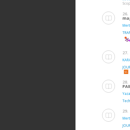
Sco
26.
mag
Mert
TRA
27.
KAR
JOU
28.
PAI
Yaza
Tec
29.
Mert
JOU