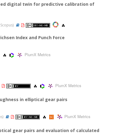
 digital twin for predictive calibration of
, Scopus)
richsen Index and Punch Force
PlumX Metrics
PlumX Metrics
ghness in elliptical gear pairs
PlumX Metrics
us)
tical gear pairs and evaluation of calculated