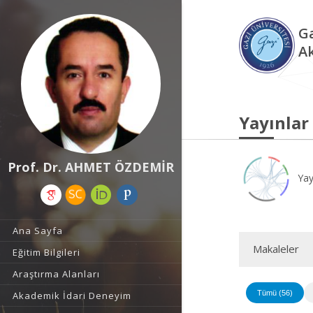
Ga
A
Yayınlar
Prof. Dr. AHMET ÖZDEMİR
Yay
Ana Sayfa
Makaleler
Eğitim Bilgileri
Araştırma Alanları
Tümü (56)
Akademik İdari Deneyim