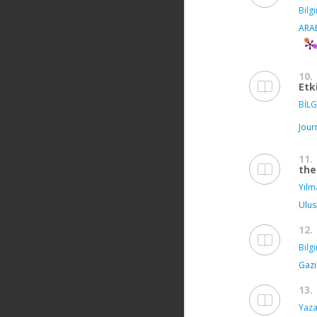
Bilg
ARA
10.
Etk
BİLG
Jour
11.
the
Yılm
Ulus
12.
Bilg
Gazi
13.
Yaza