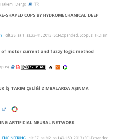
3 (Hakemli Dergi)
RE-SHAPED CUPS BY HYDROMECHANICAL DEEP
TY
, cilt.28, sa.1, ss.33-41, 2013 (SCI-Expanded, Scopus, TRDizin)
ng of motor current and fuzzy logic method
copus)
UK İŞ TAKIM ÇELİĞİ ZIMBALARDA AŞINMA
)
SING ARTIFICIAL NEURAL NETWORK
L ENGINEERING
, cilt.37, sa.M2, ss.149-160, 2013 (SCI-Expanded,