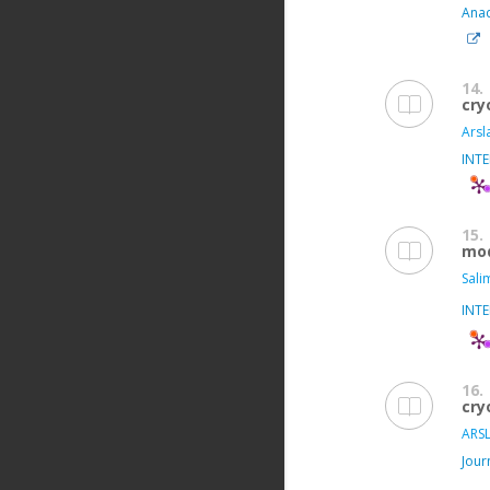
Anad
14.
cry
Arsl
INT
15.
mod
Sali
INT
16.
cry
ARSL
Jour