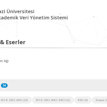
zi Üniversitesi
kademik Veri Yönetim Sistemi
 & Eserler
ın Ağı
56
SCI-E, SSCI, AHCI (15)
SCI-E, SSCI, AHCI, ESCI (21)
ESCI (6)
Scopus (