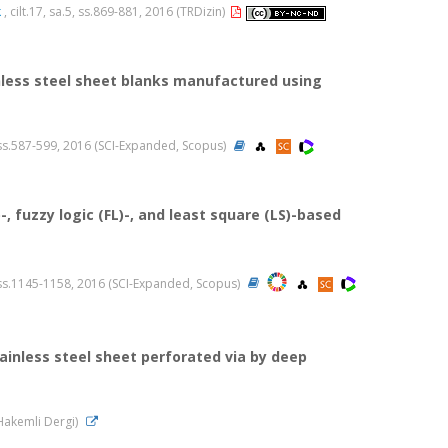
k
, cilt.17, sa.5, ss.869-881, 2016 (TRDizin)
inless steel sheet blanks manufactured using
, ss.587-599, 2016 (SCI-Expanded, Scopus)
, fuzzy logic (FL)-, and least square (LS)-based
, ss.1145-1158, 2016 (SCI-Expanded, Scopus)
tainless steel sheet perforated via by deep
 (Hakemli Dergi)