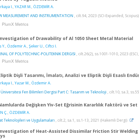
rkaya I.
,
YAZAR M.
,
ÖZDEMİR A.
W MEASUREMENT AND INSTRUMENTATION
, cilt.94, 2023 (SCI-Expanded, Scopus
PlumX Metrics
Investigation of Drawability of Al 1050 Sheet Metal Material
s Y.
,
Özdemir A.
,
Şeker U.
,
Ciftci I.
RNAL OF POLYTECHNIC-POLITEKNIK DERGISI
, cilt.26(2), ss.1001-1010, 2023 (ESCI
PlumX Metrics
Eliptik Dişli Tasarımı, İmalatı, Analizi ve Eliptik Dişli Esaslı En
rkaya I.
,
Yazar M.
,
Özdemir A.
 Üniversitesi Fen Bilimleri Dergisi Part C: Tasarım ve Teknoloji
, cilt.10, sa.3, ss
Namlularda Değişken Yiv-Set Eğrisinin Kararlılık Faktörü ve Set
N Ç.
,
ÖZDEMİR A.
at Teknolojileri ve Uygulamaları
, cilt.2, sa.1, ss.1-13, 2021 (Hakemli Dergi)
Investigation of Heat-Assisted Dissimilar Friction Stir Wel
oys