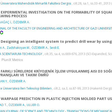
 Üniversitesi Mühendislik Mimarlık Fakültesi Dergisi
, cilt.28, sa.1, ss.33-41, 201
EXPERIMENTAL INVESTIGATION ON THE FORMABILITY OF SQUA
AWING PROCESS
AAĞAÇ İ.
,
ÖZDEMİR A.
RNAL OF THE FACULTY OF ENGINEERING AND ARCHITECTURE OF GAZI UNIVERSI
Designing an intelligent system to predict drill wear by usi
mi A.
,
Zadshakoyan M.
,
ÖZDEMİR A.
,
Seidi E.
A SCIENTIARUM-TECHNOLOGY
, cilt.35, sa.4, ss.669-676, 2013 (SCI-Expanded, S
PlumX Metrics
FARKLI SÜRELERDE KRİYOJENİK İŞLEM UYGULANMIŞ AISI D3 SOĞ
RANIŞLARI VE TAKIM ÖMRÜ
AN Y.
,
ÖZDEMİR A.
e Üniversitesi İleri Teknoloji Bilimleri
, cilt.2, sa.3, ss.87-99, 2013 (Hakemli Dergi
WARPAGE PREDICTION IN PLASTIC INJECTION MOLDED PART U
AD T.
,
ÖZDEMİR A.
,
ULUER O.
NIAN JOURNAL OF SCIENCE AND TECHNOLOGY - TRANSACTIONS OF MECHANICA