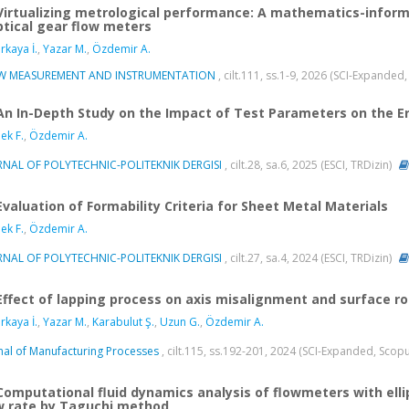
Virtualizing metrological performance: A mathematics-informed
iptical gear flow meters
rkaya İ.
,
Yazar M.
,
Özdemir A.
W MEASUREMENT AND INSTRUMENTATION
, cilt.111, ss.1-9, 2026 (SCI-Expanded
An In-Depth Study on the Impact of Test Parameters on the E
ek F.
,
Özdemir A.
RNAL OF POLYTECHNIC-POLITEKNIK DERGISI
, cilt.28, sa.6, 2025 (ESCI, TRDizin)
Evaluation of Formability Criteria for Sheet Metal Materials
ek F.
,
Özdemir A.
RNAL OF POLYTECHNIC-POLITEKNIK DERGISI
, cilt.27, sa.4, 2024 (ESCI, TRDizin)
Effect of lapping process on axis misalignment and surface rou
rkaya İ.
,
Yazar M.
,
Karabulut Ş.
,
Uzun G.
,
Özdemir A.
nal of Manufacturing Processes
, cilt.115, ss.192-201, 2024 (SCI-Expanded, Scop
Computational fluid dynamics analysis of flowmeters with ellip
w rate by Taguchi method