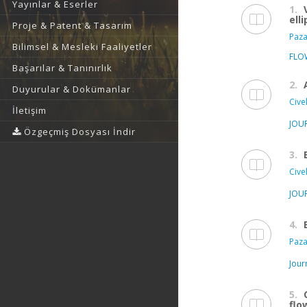
Yayınlar & Eserler
1.
ell
Proje & Patent & Tasarım
Paza
Bilimsel & Mesleki Faaliyetler
FLO
Başarılar & Tanınırlık
2.
Duyurular & Dokümanlar
Civel
İletişim
JOU
Özgeçmiş Dosyası İndir
3.
Civel
JOU
4.
Paza
Jour
5.
flo