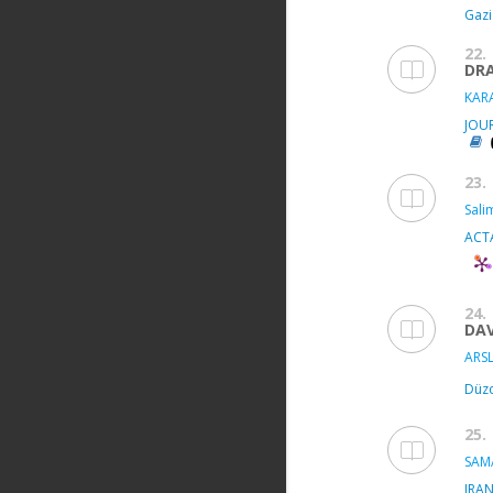
Gazi
22.
DR
KAR
JOU
23.
Sali
ACT
24.
DAV
ARSL
Düzc
25.
SAM
IRA