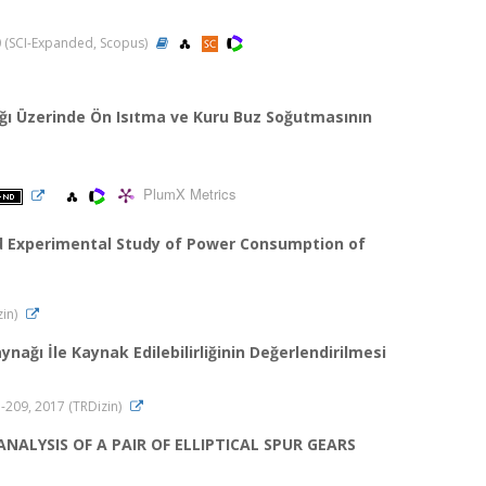
20 (SCI-Expanded, Scopus)
ğı Üzerinde Ön Isıtma ve Kuru Buz Soğutmasının
PlumX Metrics
d Experimental Study of Power Consumption of
zin)
ı İle Kaynak Edilebilirliğinin Değerlendirilmesi
91-209, 2017 (TRDizin)
LYSIS OF A PAIR OF ELLIPTICAL SPUR GEARS