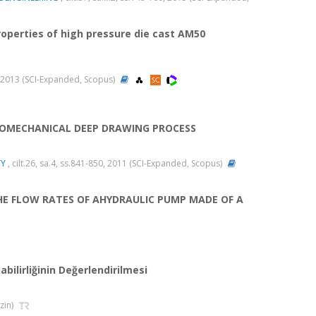
roperties of high pressure die cast AM50
72, 2013 (SCI-Expanded, Scopus)
DROMECHANICAL DEEP DRAWING PROCESS
TY
, cilt.26, sa.4, ss.841-850, 2011 (SCI-Expanded, Scopus)
HE FLOW RATES OF AHYDRAULIC PUMP MADE OF A
ilirliğinin Değerlendirilmesi
izin)