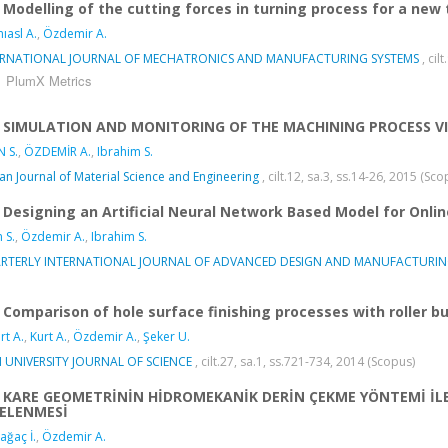
Modelling of the cutting forces in turning process for a new 
mıasl A.
,
Özdemir A.
ERNATIONAL JOURNAL OF MECHATRONICS AND MANUFACTURING SYSTEMS
, cil
PlumX Metrics
SIMULATION AND MONITORING OF THE MACHINING PROCESS VI
N S.
,
ÖZDEMİR A.
,
Ibrahim S.
ian Journal of Material Science and Engineering
, cilt.12, sa.3, ss.14-26, 2015 (Sc
Designing an Artificial Neural Network Based Model for Online
 S.
,
Özdemir A.
,
Ibrahim S.
RTERLY INTERNATIONAL JOURNAL OF ADVANCED DESIGN AND MANUFACTURI
Comparison of hole surface finishing processes with roller b
rt A.
,
Kurt A.
,
Özdemir A.
,
Şeker U.
 UNIVERSITY JOURNAL OF SCIENCE
, cilt.27, sa.1, ss.721-734, 2014 (Scopus)
KARE GEOMETRİNİN HİDROMEKANİK DERİN ÇEKME YÖNTEMİ İLE 
ELENMESİ
ağaç İ.
,
Özdemir A.