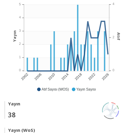
4
5
4
3
Yayın
Atıf
2
2
1
0
0
2006
2010
2014
2018
2022
2026
2002
Atıf Sayısı (WOS)
Yayın Sayısı
Yayın
38
Yayın (WoS)