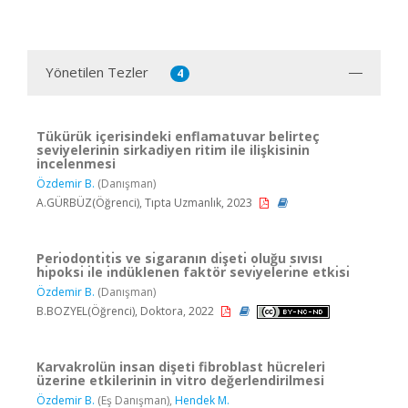
Yönetilen Tezler
4
Tükürük içerisindeki enflamatuvar belirteç
seviyelerinin sirkadiyen ritim ile ilişkisinin
incelenmesi
Özdemir B.
(Danışman)
A.GÜRBÜZ(Öğrenci), Tıpta Uzmanlık, 2023
Perı̇odontı̇tı̇s ve sı̇garanın dı̇şetı̇ oluğu sıvısı
hı̇poksı̇ ı̇le ı̇ndüklenen faktör sevı̇yelerı̇ne etkı̇sı̇
Özdemir B.
(Danışman)
B.BOZYEL(Öğrenci), Doktora, 2022
Karvakrolün insan dişeti fibroblast hücreleri
üzerine etkilerinin in vitro değerlendirilmesi
Özdemir B.
(Eş Danışman),
Hendek M.