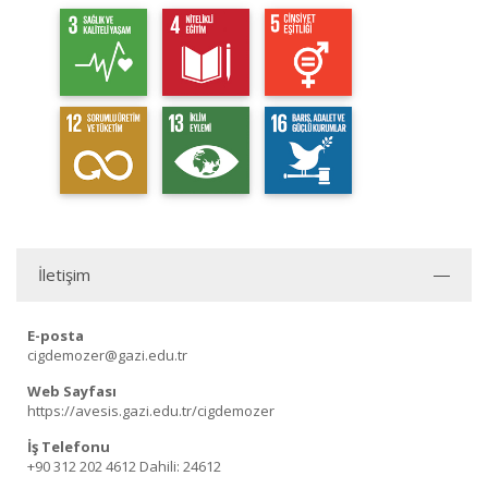
İletişim
E-posta
cigdemozer@gazi.edu.tr
Web Sayfası
https://avesis.gazi.edu.tr/cigdemozer
İş Telefonu
+90 312 202 4612
Dahili: 24612