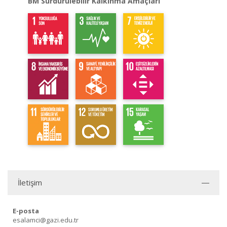
BM Sürdürülebilir Kalkınma Amaçları
İletişim
E-posta
esalamci@gazi.edu.tr