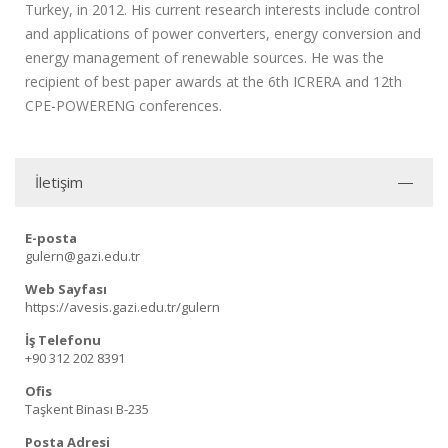
Turkey, in 2012. His current research interests include control
and applications of power converters, energy conversion and
energy management of renewable sources. He was the
recipient of best paper awards at the 6th ICRERA and 12th
CPE-POWERENG conferences.
İletişim
E-posta
gulern@gazi.edu.tr
Web Sayfası
https://avesis.gazi.edu.tr/gulern
İş Telefonu
+90 312 202 8391
Ofis
Taşkent Binası B-235
Posta Adresi