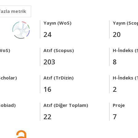
fazla metrik
Yayın (WoS)
Yayın (Sco
24
20
WoS)
Atıf (Scopus)
H-İndeks (
203
8
Scholar)
Atıf (TrDizin)
H-İndeks (
16
2
Sobiad)
Atıf (Diğer Toplam)
Proje
22
7