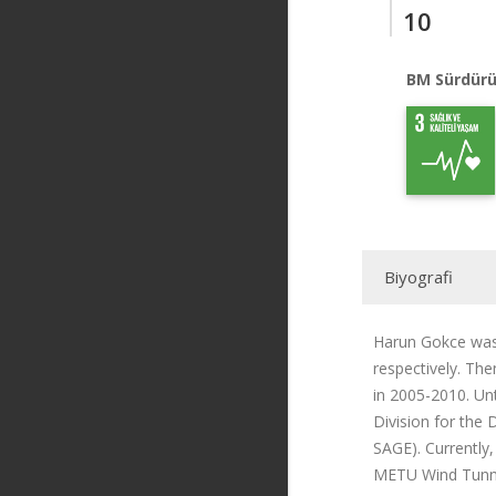
10
BM Sürdürü
Biyografi
Harun Gokce was 
respectively. Th
in 2005-2010. Un
Division for the
SAGE). Currently,
METU Wind Tunne