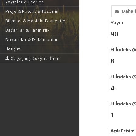
Yayınlar & Eserler
Daha 
Proje & Patent & Tasarım
Bilimsel & Mesleki Faaliyetler
Yayın
Başarılar & Tanınırlık
90
Duyurular & Dokümanlar
İletişim
H-İndeks (
Özgeçmiş Dosyası İndir
8
H-İndeks (
4
H-İndeks (
1
Açık Erişim