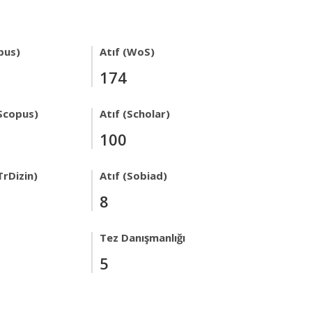
pus)
Atıf (WoS)
174
Scopus)
Atıf (Scholar)
100
TrDizin)
Atıf (Sobiad)
8
Tez Danışmanlığı
5