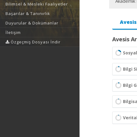
Akademik F
Bilimsel & Mesleki Faaliyetler
Başarılar & Tanınırlık
Avesis
Duyurular & Dokümanlar
İletişim
Avesis Ar
Özgeçmiş Dosyası İndir
Sosyal
Bilgi 
Bilgi G
Bilgis
Verita