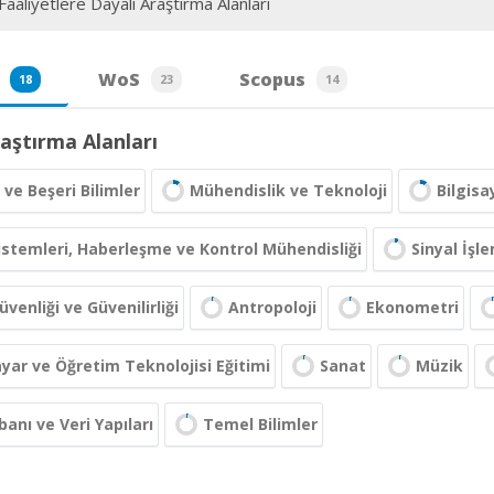
aaliyetlere Dayalı Araştırma Alanları
WoS
Scopus
18
23
14
aştırma Alanları
 ve Beşeri Bilimler
Mühendislik ve Teknoloji
Bilgisa
Sistemleri, Haberleşme ve Kontrol Mühendisliği
Sinyal İşl
üvenliği ve Güvenilirliği
Antropoloji
Ekonometri
ayar ve Öğretim Teknolojisi Eğitimi
Sanat
Müzik
banı ve Veri Yapıları
Temel Bilimler