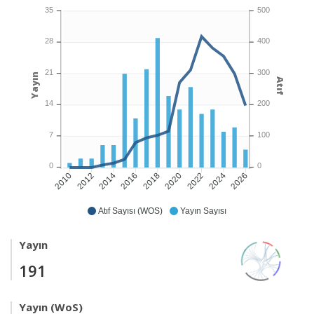
35
500
28
400
21
300
Yayın
Atıf
14
200
7
100
0
0
2010
2012
2014
2016
2018
2020
2022
2024
2026
Atıf Sayısı (WOS)
Yayın Sayısı
Yayın
191
Yayın (WoS)