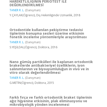
HAREKETLİLİĞİNİN PERİOTEST İLE
DEĞERLENDİRİLMESİ
TANER R. L.
(Danışman)
Y.ÇAYLAK(Öğrenci), Diş Hekimliğinde Uzmanlık, 2018
Ortodontide kullanılan pekiştirme tedavisi
tiplerinin konuşma sesleri üzerine etkisinin
fonetik inceleme yöntemleriyle araştırılması
TANER R. L.
(Danışman)
S.YEŞİLDAL(Öğrenci), Doktora, 2016
Nano gümüş partikülleri ile kaplanan ortodontik
braketlerde antibakteriyel özelliklerin, iyon
salınımlarının ve biyouyumluluğun in vivo ve in
vitro olarak değerlendirilmesi
TANER R. L.
(Danışman)
G.METİN(Öğrenci), Doktora, 2015
Farklı fırça ve farklı ortodontik braket tiplerinin
ağız hijyenine etkisinin, plak eliminasyonu ve
mikrobiyolojik yönden incelenmesi