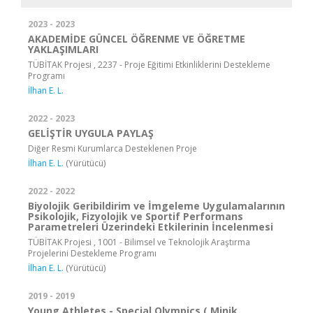
2023 - 2023
AKADEMİDE GÜNCEL ÖĞRENME VE ÖĞRETME
YAKLAŞIMLARI
TÜBİTAK Projesi , 2237 - Proje Eğitimi Etkinliklerini Destekleme
Programı
İlhan E. L.
2022 - 2023
GELİŞTİR UYGULA PAYLAŞ
Diğer Resmi Kurumlarca Desteklenen Proje
İlhan E. L.
(Yürütücü)
2022 - 2022
Biyolojik Geribildirim ve İmgeleme Uygulamalarının
Psikolojik, Fizyolojik ve Sportif Performans
Parametreleri Üzerindeki Etkilerinin İncelenmesi
TÜBİTAK Projesi , 1001 - Bilimsel ve Teknolojik Araştırma
Projelerini Destekleme Programı
İlhan E. L.
(Yürütücü)
2019 - 2019
Young Athletes - Special Olympics ( Minik