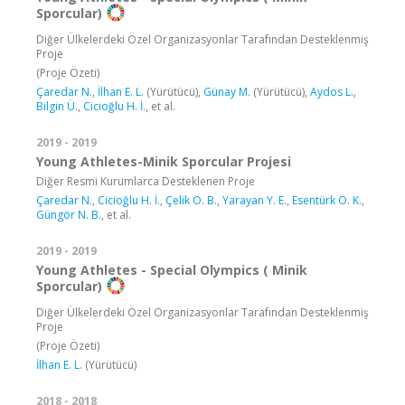
Sporcular)
Diğer Ülkelerdeki Özel Organizasyonlar Tarafından Desteklenmiş
Proje
(Proje Özeti)
Çaredar N.
,
İlhan E. L.
(Yürütücü),
Günay M.
(Yürütücü),
Aydos L.
,
Bilgin Ü.
,
Cicioğlu H. İ.
, et al.
2019 - 2019
Young Athletes-Minik Sporcular Projesi
Diğer Resmi Kurumlarca Desteklenen Proje
Çaredar N.
,
Cicioğlu H. İ.
,
Çelik O. B.
,
Yarayan Y. E.
,
Esentürk O. K.
,
Güngör N. B.
, et al.
2019 - 2019
Young Athletes - Special Olympics ( Minik
Sporcular)
Diğer Ülkelerdeki Özel Organizasyonlar Tarafından Desteklenmiş
Proje
(Proje Özeti)
İlhan E. L.
(Yürütücü)
2018 - 2018