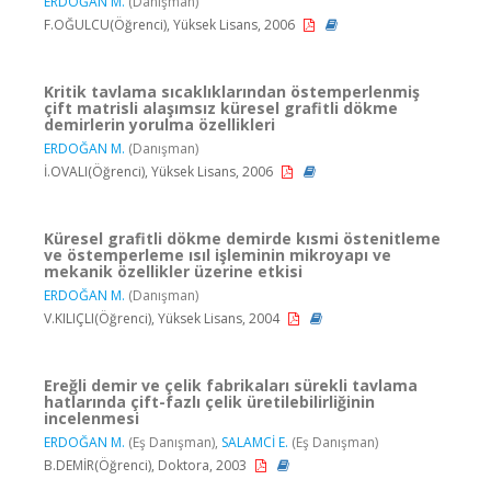
ERDOĞAN M.
(Danışman)
F.OĞULCU(Öğrenci), Yüksek Lisans, 2006
Kritik tavlama sıcaklıklarından östemperlenmiş
çift matrisli alaşımsız küresel grafitli dökme
demirlerin yorulma özellikleri
ERDOĞAN M.
(Danışman)
İ.OVALI(Öğrenci), Yüksek Lisans, 2006
Küresel grafitli dökme demirde kısmi östenitleme
ve östemperleme ısıl işleminin mikroyapı ve
mekanik özellikler üzerine etkisi
ERDOĞAN M.
(Danışman)
V.KILIÇLI(Öğrenci), Yüksek Lisans, 2004
Ereğli demir ve çelik fabrikaları sürekli tavlama
hatlarında çift-fazlı çelik üretilebilirliğinin
incelenmesi
ERDOĞAN M.
(Eş Danışman),
SALAMCİ E.
(Eş Danışman)
B.DEMİR(Öğrenci), Doktora, 2003