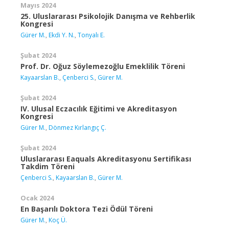
Mayıs 2024
25. Uluslararası Psikolojik Danışma ve Rehberlik
Kongresi
Gürer M.
,
Ekdi Y. N.
,
Tonyalı E.
Şubat 2024
Prof. Dr. Oğuz Söylemezoğlu Emeklilik Töreni
Kayaarslan B.
,
Çenberci S.
,
Gürer M.
Şubat 2024
IV. Ulusal Eczacılık Eğitimi ve Akreditasyon
Kongresi
Gürer M.
,
Dönmez Kırlangıç Ç.
Şubat 2024
Uluslararası Eaquals Akreditasyonu Sertifikası
Takdim Töreni
Çenberci S.
,
Kayaarslan B.
,
Gürer M.
Ocak 2024
En Başarılı Doktora Tezi Ödül Töreni
Gürer M.
,
Koç Ü.