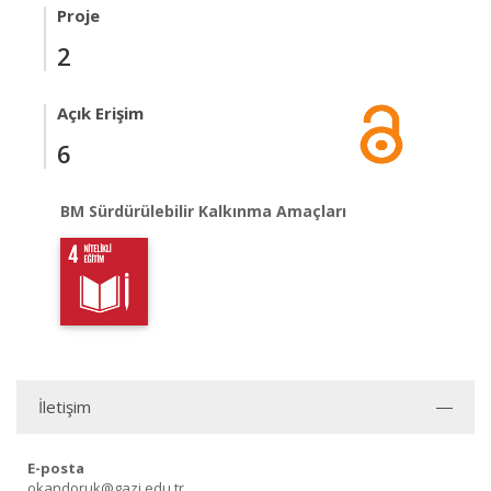
Proje
2
Açık Erişim
6
BM Sürdürülebilir Kalkınma Amaçları
İletişim
E-posta
okandoruk@gazi.edu.tr