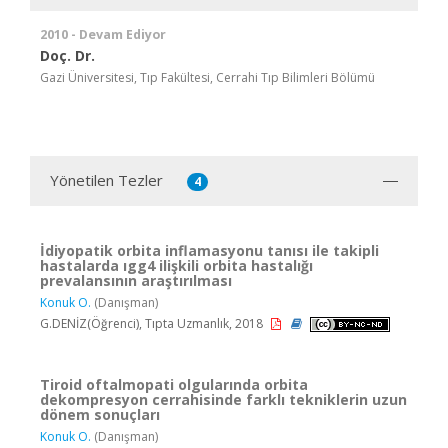
2010 - Devam Ediyor
Doç. Dr.
Gazi Üniversitesi, Tıp Fakültesi, Cerrahi Tıp Bilimleri Bölümü
Yönetilen Tezler
4
İdiyopatik orbita inflamasyonu tanısı ile takipli
hastalarda ıgg4 ilişkili orbita hastalığı
prevalansının araştırılması
Konuk O.
(Danışman)
G.DENİZ(Öğrenci), Tıpta Uzmanlık, 2018
Tiroid oftalmopati olgularında orbita
dekompresyon cerrahisinde farklı tekniklerin uzun
dönem sonuçları
Konuk O.
(Danışman)