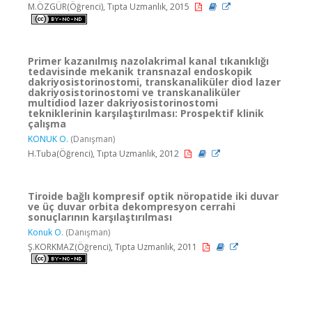
M.ÖZGÜR(Öğrenci), Tıpta Uzmanlık, 2015
Primer kazanılmış nazolakrimal kanal tıkanıklığı
tedavisinde mekanik transnazal endoskopik
dakriyosistorinostomi, transkanaliküler diod lazer
dakriyosistorinostomi ve transkanaliküler
multidiod lazer dakriyosistorinostomi
tekniklerinin karşılaştırılması: Prospektif klinik
çalışma
KONUK O.
(Danışman)
H.Tuba(Öğrenci), Tıpta Uzmanlık, 2012
Tiroide bağlı kompresif optik nöropatide iki duvar
ve üç duvar orbita dekompresyon cerrahi
sonuçlarının karşılaştırılması
Konuk O.
(Danışman)
Ş.KORKMAZ(Öğrenci), Tıpta Uzmanlık, 2011