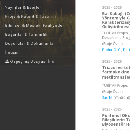
Yayınlar & Eserler
2025 - 2026
Bal Kabağı (
Proje & Patent & Tasarım
Yöntemiyle G
Karakterizas
Bilimsel & Mesleki Faaliyetler
Geliştirilmesi
TÜBİTAK Projesi ,
Başarılar & Tanınırlık
Destekleme Pro
Duyurular & Dokümanlar
(Proje Özeti)
Bodur O. C.
,
Ekic
İletişim
Özgeçmiş Dosyası İndir
2025 - 2026
Triazol ve tet
farmakokineti
metiltransfe
TÜBİTAK Projesi 
(Proje Özeti)
Sarı N.
(Yürütücü)
2023 - 2025
Polifenol Oks
Bileşiklerin 
Biyosensör H