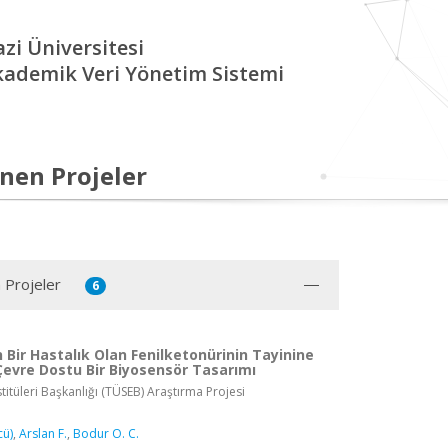
zi Üniversitesi
kademik Veri Yönetim Sistemi
nen Projeler
 Projeler
6
 Bir Hastalık Olan Fenilketonürinin Tayinine
Çevre Dostu Bir Biyosensör Tasarımı
stitüleri Başkanlığı (TÜSEB) Araştırma Projesi
cü)
,
Arslan F.
,
Bodur O. C.