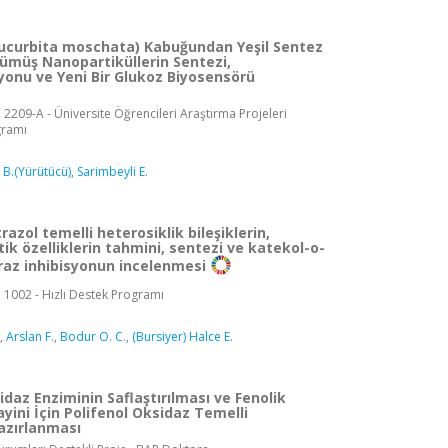
Cucurbita moschata) Kabuğundan Yeşil Sentez
ümüş Nanopartiküllerin Sentezi,
yonu ve Yeni Bir Glukoz Biyosensörü
 2209-A - Üniversite Öğrencileri Araştırma Projeleri
gramı
i B.(Yürütücü)
,
Sarimbeyli E.
razol temelli heterosiklik bileşiklerin,
k özelliklerin tahmini, sentezi ve katekol-o-
raz inhibisyonun incelenmesi
, 1002 - Hızlı Destek Programı
,
Arslan F.
,
Bodur O. C.
,
(Bursiyer) Halce E.
idaz Enziminin Saflaştırılması ve Fenolik
Tayini İçin Polifenol Oksidaz Temelli
azırlanması