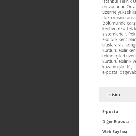
İstanbul Teknik 
mezunudur. Orta D
üzerine yüksek li
doktorasını tama
Bölümü’nde çalışma
kentler, eko-tek k
sistemleridir. Pe
ekolojik kent plan
uluslararası kongr
Sürdürülebilir ken
teknolojileri üzer
Sürdürülebilirlik 
kazanmıştır. Kişi
e-posta:
ozgeyal
İletişim
E-posta
Diğer E-posta
Web Sayfası