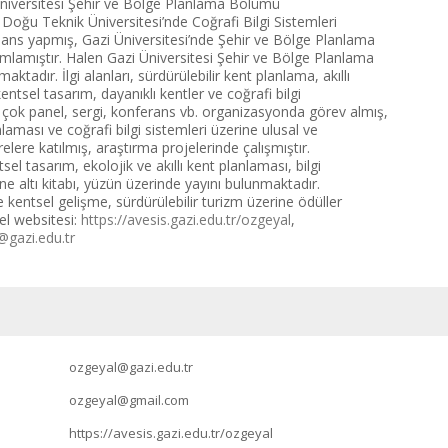
Üniversitesi Şehir ve Bölge Planlama Bölümü
oğu Teknik Üniversitesi’nde Coğrafi Bilgi Sistemleri
sans yapmış, Gazi Üniversitesi’nde Şehir ve Bölge Planlama
mlamıştır. Halen Gazi Üniversitesi Şehir ve Bölge Planlama
ktadır. İlgi alanları, sürdürülebilir kent planlama, akıllı
entsel tasarım, dayanıklı kentler ve coğrafi bilgi
k çok panel, sergi, konferans vb. organizasyonda görev almış,
laması ve coğrafi bilgi sistemleri üzerine ulusal ve
elere katılmış, araştırma projelerinde çalışmıştır.
tsel tasarım, ekolojik ve akıllı kent planlaması, bilgi
ine altı kitabı, yüzün üzerinde yayını bulunmaktadır.
ve kentsel gelişme, sürdürülebilir turizm üzerine ödüller
sel websitesi:
https://avesis.gazi.edu.tr/
ozgeyal
,
@gazi.edu.tr
ozgeyal@gazi.edu.tr
ozgeyal@gmail.com
https://avesis.gazi.edu.tr/ozgeyal