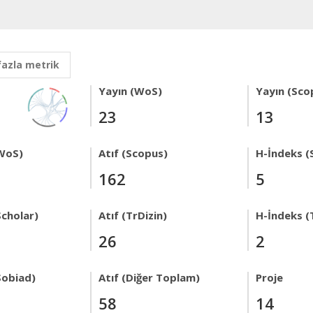
fazla metrik
Yayın (WoS)
Yayın (Sco
23
13
WoS)
Atıf (Scopus)
H-İndeks (
162
5
Scholar)
Atıf (TrDizin)
H-İndeks (
26
2
Sobiad)
Atıf (Diğer Toplam)
Proje
58
14