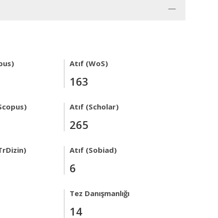
pus)
Atıf (WoS)
163
Scopus)
Atıf (Scholar)
265
TrDizin)
Atıf (Sobiad)
6
Tez Danışmanlığı
14