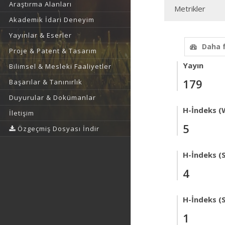
Araştırma Alanları
Metrikler
Akademik İdari Deneyim
Yayınlar & Eserler
Daha 
Proje & Patent & Tasarım
Yayın
Bilimsel & Mesleki Faaliyetler
179
Başarılar & Tanınırlık
Duyurular & Dokümanlar
H-İndeks (
İletişim
5
Özgeçmiş Dosyası İndir
H-İndeks (
4
H-İndeks (
1