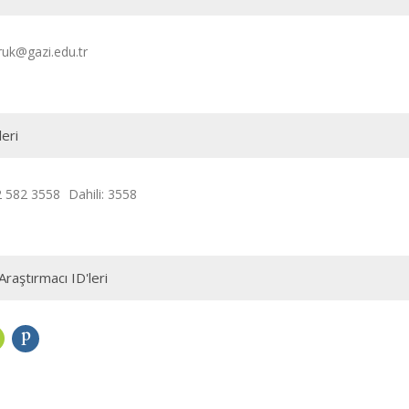
uk@gazi.edu.tr
leri
2 582 3558
Dahili: 3558
Araştırmacı ID'leri