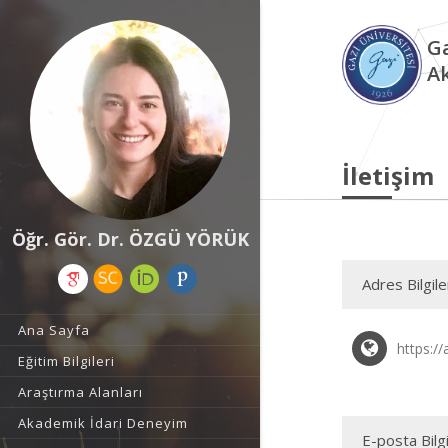
Ga
A
İletişim
Öğr. Gör. Dr. ÖZGÜ YÖRÜK
Adres Bilgile
Ana Sayfa
https://
Eğitim Bilgileri
Araştırma Alanları
Akademik İdari Deneyim
E-posta Bilgi