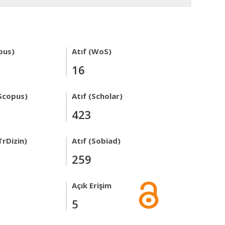
pus)
Atıf (WoS)
16
Scopus)
Atıf (Scholar)
423
TrDizin)
Atıf (Sobiad)
259
Açık Erişim
5