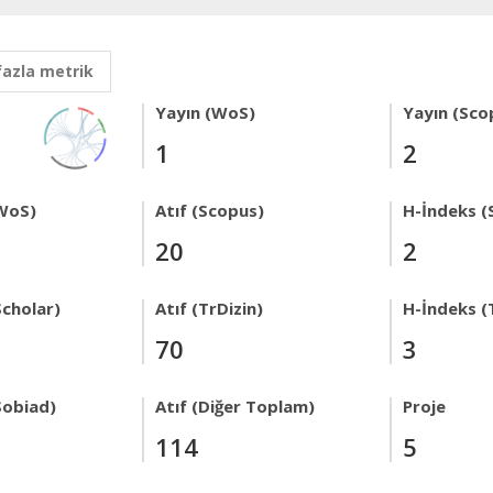
fazla metrik
Yayın (WoS)
Yayın (Sco
1
2
WoS)
Atıf (Scopus)
H-İndeks (
20
2
Scholar)
Atıf (TrDizin)
H-İndeks (
70
3
Sobiad)
Atıf (Diğer Toplam)
Proje
114
5