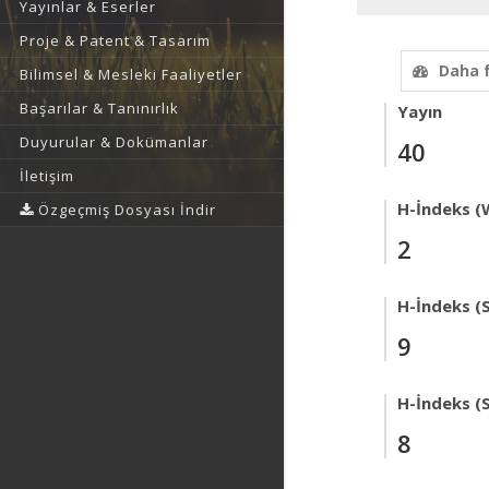
Yayınlar & Eserler
Proje & Patent & Tasarım
Daha 
Bilimsel & Mesleki Faaliyetler
Başarılar & Tanınırlık
Yayın
Duyurular & Dokümanlar
40
İletişim
H-İndeks (
Özgeçmiş Dosyası İndir
2
H-İndeks (
9
H-İndeks (
8