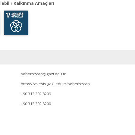
lebilir Kalkınma Amaçları
seherozcan@gazi.edu.tr
https://avesis.gazi.edu.tr/seherozcan
+90 312 202 8209
+90 312 202 8200