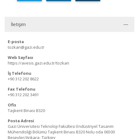
İletişim
E-posta
tozkan@gazi.edu.tr
Web Sayfası
https://avesis.gazi.edu.tr/tozkan
İş Telefonu
+90 312 202 8622
Fax Telefonu
+90 312 202 3491
Ofis
Taşkent Binası B320
Posta Adresi
Gazi Üniversitesi Teknoloji Fakültesi Endüstriyel Tasarım
Mühendisliği Bölümü Taşkent Binası B320 Nolu oda 06500
Beşevler/Ankara- Türkiey