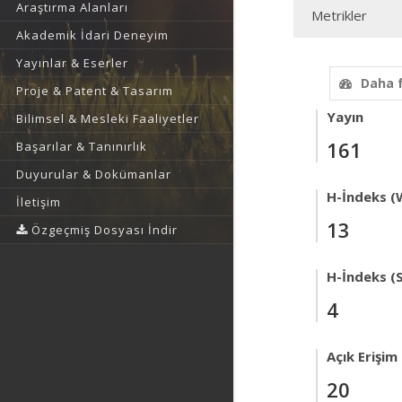
Araştırma Alanları
Metrikler
Akademik İdari Deneyim
Yayınlar & Eserler
Daha 
Proje & Patent & Tasarım
Yayın
Bilimsel & Mesleki Faaliyetler
161
Başarılar & Tanınırlık
Duyurular & Dokümanlar
H-İndeks (
İletişim
13
Özgeçmiş Dosyası İndir
H-İndeks (
4
Açık Erişim
20