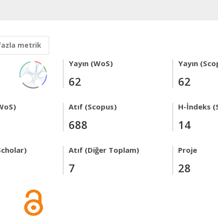
fazla metrik
Yayın (WoS)
Yayın (Sco
62
62
WoS)
Atıf (Scopus)
H-İndeks (
688
14
Scholar)
Atıf (Diğer Toplam)
Proje
7
28