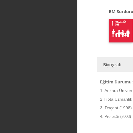
BM Sürdürü
Biyografi
Eğitim Durumu:
1. Ankara Ünivers
2.Tıpta Uzmanlık
3. Doçent (1998)
4. Profesör (2003)