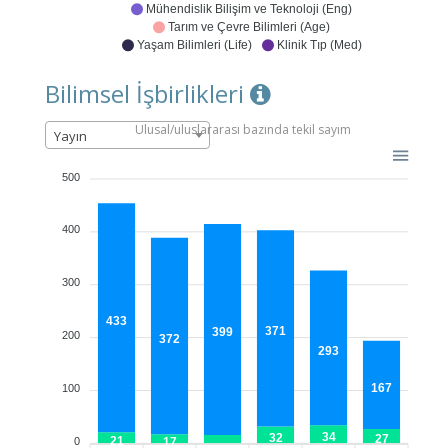
Mühendislik Bilişim ve Teknoloji (Eng)
Tarım ve Çevre Bilimleri (Age)
Yaşam Bilimleri (Life)
Klinik Tıp (Med)
Bilimsel İşbirlikleri
Ulusal/uluslararası bazında tekil sayım
Yayın
500
400
300
433
371
399
200
372
293
167
100
34
32
27
21
0
17