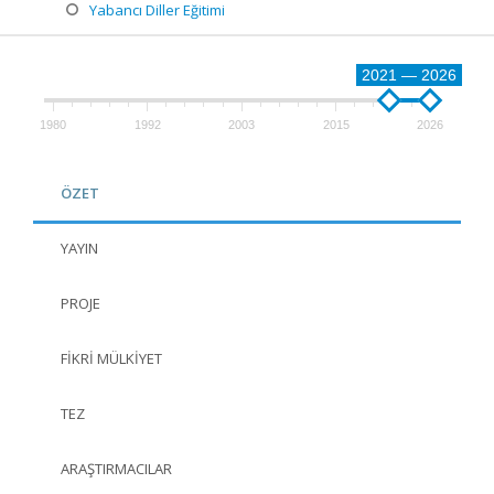
Yabancı Diller Eğitimi
2021 — 2026
1980
1992
2003
2015
2026
ÖZET
YAYIN
PROJE
FIKRI MÜLKIYET
TEZ
ARAŞTIRMACILAR