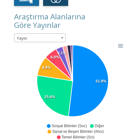
Araştırma Alanlarına
Göre Yayınlar
Yayın
3.1%
6.0%
8.9%
51.9%
25.6%
Sosyal Bilimler (Soc)
Diğer
Sanat ve Beşeri Bilimler (Ahci)
Temel Bilimler (Sci)