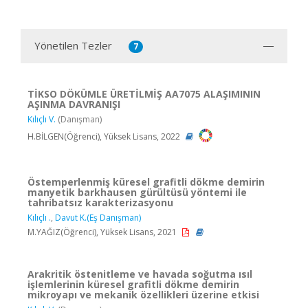
Yönetilen Tezler
7
TİKSO DÖKÜMLE ÜRETİLMİŞ AA7075 ALAŞIMININ
AŞINMA DAVRANIŞI
Kılıçlı V.
(Danışman)
H.BİLGEN(Öğrenci), Yüksek Lisans, 2022
Östemperlenmiş küresel grafitli dökme demirin
manyetik barkhausen gürültüsü yöntemi ile
tahribatsız karakterizasyonu
Kılıçlı .
,
Davut K.(Eş Danışman)
M.YAĞIZ(Öğrenci), Yüksek Lisans, 2021
Arakritik östenitleme ve havada soğutma ısıl
işlemlerinin küresel grafitli dökme demirin
mikroyapı ve mekanik özellikleri üzerine etkisi