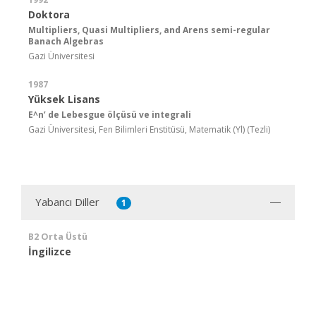
Doktora
Multipliers, Quasi Multipliers, and Arens semi-regular
Banach Algebras
Gazi Üniversitesi
1987
Yüksek Lisans
E^n’ de Lebesgue ölçüsü ve integrali
Gazi Üniversitesi, Fen Bilimleri Enstitüsü, Matematik (Yl) (Tezli)
Yabancı Diller
1
B2 Orta Üstü
İngilizce