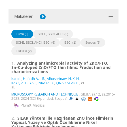
Makaleler
9
Tümü (9)
SCI-E, SSCI, AHCI (5)
SCI-E, SSCI, AHCI, ESCI (6)
ESCI (1)
Scopus (6)
TRDizin (2)
1.
Analyzing antimicrobial activity of ZnO/FTO,
Sn-Cu-doped ZnO/FTO thin films: Production and
characterizations
Kara I.
,
Hafedh A. I. R.
,
Alhusseinawi N. K. H.
,
KAYİŞ A. F.
,
YALÇINKAYA Ö.
,
ÇINAR ACAR B.
, et
al.
MICROSCOPY RESEARCH AND TECHNIQUE
, cilt.87, sa.12, ss.2915-
2928, 2024 (SCI-Expanded, Scopus)
PlumX Metrics
2.
SILAR Yöntemi ile Hazırlanan ZnO İnce Filmlerin
Yapısal, Yüzey ve Optik Özelliklerine Nikel
Katkısının Etkisinin İncelenmesi