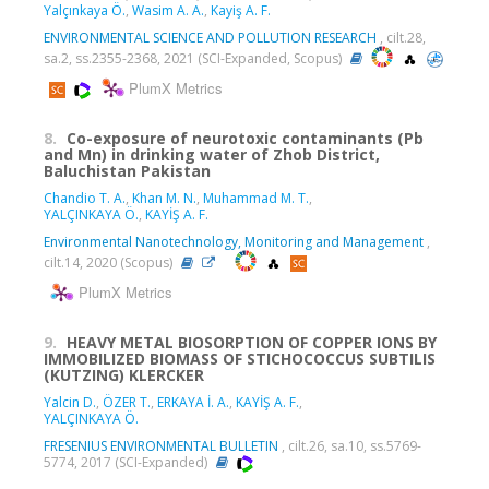
Yalçınkaya Ö.
,
Wasim A. A.
,
Kayiş A. F.
ENVIRONMENTAL SCIENCE AND POLLUTION RESEARCH
, cilt.28,
sa.2, ss.2355-2368, 2021 (SCI-Expanded, Scopus)
PlumX Metrics
8.
Co-exposure of neurotoxic contaminants (Pb
and Mn) in drinking water of Zhob District,
Baluchistan Pakistan
Chandio T. A.
,
Khan M. N.
,
Muhammad M. T.
,
YALÇINKAYA Ö.
,
KAYİŞ A. F.
Environmental Nanotechnology, Monitoring and Management
,
cilt.14, 2020 (Scopus)
PlumX Metrics
9.
HEAVY METAL BIOSORPTION OF COPPER IONS BY
IMMOBILIZED BIOMASS OF STICHOCOCCUS SUBTILIS
(KUTZING) KLERCKER
Yalcin D.
,
ÖZER T.
,
ERKAYA İ. A.
,
KAYİŞ A. F.
,
YALÇINKAYA Ö.
FRESENIUS ENVIRONMENTAL BULLETIN
, cilt.26, sa.10, ss.5769-
5774, 2017 (SCI-Expanded)