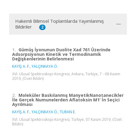
Hakemli Bilimsel Toplantılarda Yayımlanmış
Bildiriler
2
1.
Gümüş İyonunun Duolite Xad 761 Üzerinde
Adsorpsiyonun Kinetik ve Termodinamik
Değişkenlerinin Belirlenmesi
KAYİŞ A. F.
,
YALÇINKAYA Ö.
XVI. Ulusal Spektroskopi Kongresi, Ankara, Türkiye, 7 - 08 Kasım
2019, (Özet Bildiri)
2.
Moleküler Baskılanmış ManyetikNanotanecikler
İle Gerçek Numunelerden Aflatoksin M1’ İn Seçici
Ayrılması
KAYİŞ A. F.
,
YALÇINKAYA Ö.
,
TURAN E.
XVI. Ulusal Spektroskopi Kongresi, Türkiye, 07 Kasım 2019, (Özet
Bildiri)