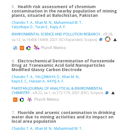
5.
Health risk assessment of chromium
contamination in the nearby population of mining
plants, situated at Balochistan, Pakistan
Chandio T. A.
,
Khan M. N.
,
Muhammad M. T.
,
Yalçınkaya Ö.
,
Turan E.
,
Kayiş A. F.
ENVIRONMENTAL SCIENCE AND POLLUTION RESEARCH
, cilt.28,
sa.13, ss.16458-16469, 2021 (SCI-Expanded, Scopus)
PlumX Metrics
6.
Electrochemical Determination of Furosemide
Drug at Tranexamic Acid Gold Nanoparticles
Modified Glassy Carbon Electrode
Chandio T. A.
,
YALÇINKAYA Ö.
,
Khan M. N.
,
Kayis E. C.
,
Hassan A.
,
KAYİŞ A. F.
PAKISTAN JOURNAL OF ANALYTICAL & ENVIRONMENTAL
CHEMISTRY
, cilt.22, sa.1, ss.172-179, 2021 (ESCI, Scopus)
PlumX Metrics
7.
Fluoride and arsenic contamination in drinking
water due to mining activities and its impact on
local area population
Chandio T. A.
,
Khan M. N.
,
Muhammad M. T.
,