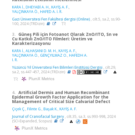
KARA İ.
,
DHEYABİ A. H.
,
KAYİŞ A. F.
,
YALÇINKAYA Ö.
,
HAFED A. İ. R.
Gazi Üniversitesi Fen Fakültesi dergisi (Online)
, cilt.5, sa.2, ss.90-
100, 2024 (TRDizin)
3.
Güneş Pili için Fotoanot Olarak ZnO/ITO, Sn ve
Cu Katkılı ZnO/ITO Filmleri: Üretim ve
Karakterizasyonu
KARA İ.
,
ALHASANI D. M. H.
,
KAYIŞ A. F.
,
YALÇINKAYA Ö.
,
GENÇYILMAZ O.
,
HAFEDH A.
I. R.
Yüzüncü Yıl Üniversitesi Fen Bilimleri Enstitüsü Dergisi
, cilt.29,
sa.2, ss.447-457, 2024 (TRDizin)
PlumX Metrics
4.
Artificial Dermis and Human Recombinant
Epidermal Growth Factor Application for the
Management of Critical Size Calvarial Defect
Çiçek Ç.
,
Filinte G.
,
Başak K.
,
KAYİŞ A. F.
Journal of Craniofacial Surgery
, cilt.35, sa.3, ss.993-998, 2024
(SCI-Expanded, Scopus)
PlumX Metrics