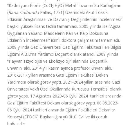
“Kadmiyum Klorür (CdCl
.H
O) Metal Tuzunun Su Kurbağaları
2
2
(
Rana ridibunda
Pallas, 1771) Üzerindeki Akut Toksik
Etkisinin Araştırılması ve Davranış Değişimlerinin İncelenmesi”
başlıklı yüksek lisans tezini tamamladı. 2005 yılında ise “Ağıza
Uygulanan Yabancı Maddelerin Kan ve Kalp Dokusuna
Etkilerinin İncelenmesi” isimli doktora çalışmasını tamamladı.
2008 yılında Gazi Üniversitesi Gazi Eğitim Fakültesi Fen Bilgisi
Eğitimi A.B.D’na Yardımcı Doçent olarak atandı. 2009 yılında
“Hayvan Fizyolojisi ve Ekofizyoloji” alanında Doçentlik
unvanını aldı. 2014 yılı kasım ayında profesör ünvanı aldı.
2016-2017 yılları arasında Gazi Eğitim Fakültesi Dekan
Yardımcısı olarak görev yaptı. 2021-2024 yılları arasında Gazi
Üniversitesi Vakfı Özel Okullarında Kurucusu Temsilcisi olarak
görev yaptı. 17 Ağustos 2020-06 Eylül 2024 tarihleri arasında
Gazi Eğitim Fakültesi Dekanı olarak görev yaptı. 08.05.2023-
06 Eylül 2024 tarihleri arasında Eğitim Fakülteleri Dekanlar
Konseyi (EFDEK) Başkanlığını yürüttü. Evli ve iki çocuk
babasıdır.