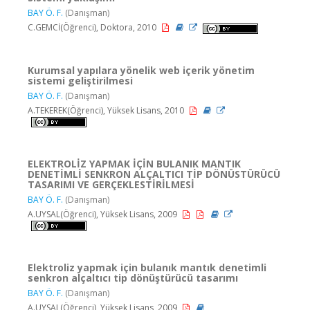
BAY Ö. F.
(Danışman)
C.GEMCİ(Öğrenci), Doktora, 2010
Kurumsal yapılara yönelik web içerik yönetim
sistemi geliştirilmesi
BAY Ö. F.
(Danışman)
A.TEKEREK(Öğrenci), Yüksek Lisans, 2010
ELEKTROLİZ YAPMAK İÇİN BULANIK MANTIK
DENETİMLİ SENKRON ALÇALTICI TİP DÖNÜSTÜRÜCÜ
TASARIMI VE GERÇEKLESTİRİLMESİ
BAY Ö. F.
(Danışman)
A.UYSAL(Öğrenci), Yüksek Lisans, 2009
Elektroliz yapmak için bulanık mantık denetimli
senkron alçaltıcı tip dönüştürücü tasarımı
BAY Ö. F.
(Danışman)
A.UYSAL(Öğrenci), Yüksek Lisans, 2009