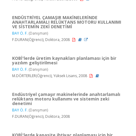
ENDÜSTRİYEL ÇAMAŞIR MAKİNELERİNDE
ANAHTARLAMALI RELÜKTANS MOTORU KULLANIMI
VE SİSTEMİN ZEKİ DENETİMİ
BAY Ö. F.
(Danışman)
F.DURAN(Öğrenci), Doktora, 2008
KOBİ'lerde üretim kaynakları planlaması için bir
yazılım geliştirilmesi
BAY Ö. F.
(Danışman)
M.DÖRTERLER(Öğrenci), Yüksek Lisans, 2008
Endüstriyel çamaşır makinelerinde anahtarlamalı
relüktans motoru kullanımı ve sistemin zeki
denetimi
BAY Ö. F.
(Danışman)
F.DURAN(Öğrenci), Doktora, 2008
KOBİ'lerde kapasite ihtiyaç planlaması için bir