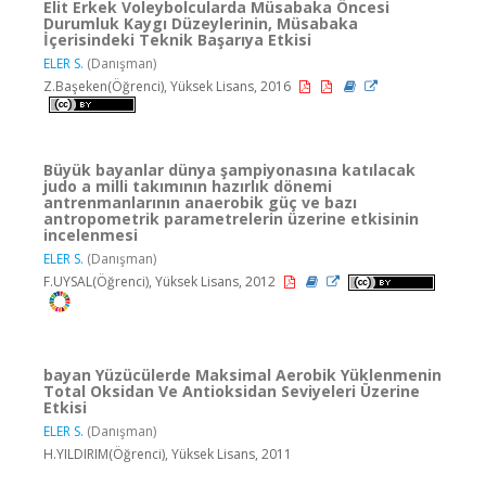
Elit Erkek Voleybolcularda Müsabaka Öncesi
Durumluk Kaygı Düzeylerinin, Müsabaka
İçerisindeki Teknik Başarıya Etkisi
ELER S.
(Danışman)
Z.Başeken(Öğrenci), Yüksek Lisans, 2016
Büyük bayanlar dünya şampiyonasına katılacak
judo a milli takımının hazırlık dönemi
antrenmanlarının anaerobik güç ve bazı
antropometrik parametrelerin üzerine etkisinin
incelenmesi
ELER S.
(Danışman)
F.UYSAL(Öğrenci), Yüksek Lisans, 2012
bayan Yüzücülerde Maksimal Aerobik Yüklenmenin
Total Oksidan Ve Antioksidan Seviyeleri Üzerine
Etkisi
ELER S.
(Danışman)
H.YILDIRIM(Öğrenci), Yüksek Lisans, 2011