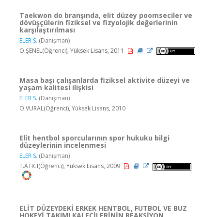
Taekwon do branşında, elit düzey poomseciler ve
dövüşçülerin fiziksel ve fizyolojik değerlerinin
karşılaştırılması
ELER S.
(Danışman)
O.ŞENEL(Öğrenci), Yüksek Lisans, 2011
Masa başı çalışanlarda fiziksel aktivite düzeyi ve
yaşam kalitesi ilişkisi
ELER S.
(Danışman)
Ö.VURAL(Öğrenci), Yüksek Lisans, 2010
Elit hentbol sporcularının spor hukuku bilgi
düzeylerinin incelenmesi
ELER S.
(Danışman)
T.ATICI(Öğrenci), Yüksek Lisans, 2009
ELİT DÜZEYDEKİ ERKEK HENTBOL, FUTBOL VE BUZ
HOKEYİ TAKIMI KALECİLERİNİN REAKSİYON