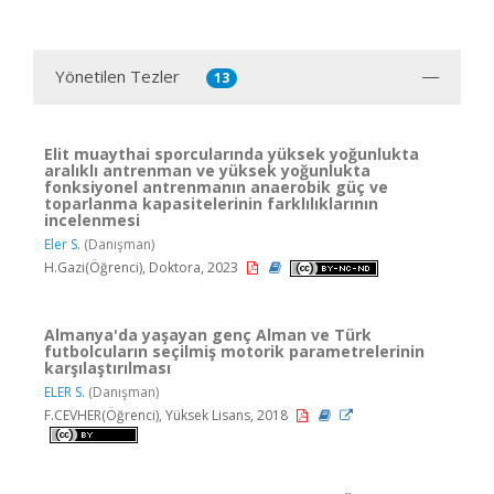
Yönetilen Tezler
13
Elit muaythai sporcularında yüksek yoğunlukta
aralıklı antrenman ve yüksek yoğunlukta
fonksiyonel antrenmanın anaerobik güç ve
toparlanma kapasitelerinin farklılıklarının
incelenmesi
Eler S.
(Danışman)
H.Gazi(Öğrenci), Doktora, 2023
Almanya'da yaşayan genç Alman ve Türk
futbolcuların seçilmiş motorik parametrelerinin
karşılaştırılması
ELER S.
(Danışman)
F.CEVHER(Öğrenci), Yüksek Lisans, 2018