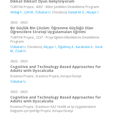
Dikkat Dikkat! Oyun Geliştiriyorum
TÜBİTAK Projesi , 4007 - Bilim Şenlikleri Destekleme Programı
Akdağ F.
,
Çitil M.
,
Özkubat U.
(Yürütücü),
Kalaylı M. E.
,
Akçayır İ.
2022 - 2023
Bir Güçlük Bin Çözüm: Öğrenme Güçlüğü Olan
Öğrencilere Strateji Uygulamaları Eğitimi
TÜBİTAK Projesi , 2237 - Proje Eğitimi Etkinliklerini Destekleme
Programı
Özkubat U.
(Yürütücü),
Akçayır İ.
,
Öğülmüş K.
,
Karabulut A.
,
Vural
M.
,
Özak H.
2022 - 2023
Cognitive and Technology Based Approaches for
Adults with Dyscalculia
Erasmus Projesi , Erasmus Projesi, Avrupa Düzeyi
Özkubat U.
2022 - 2023
Cognitive and Technology Based Approaches for
Adults with Dyscalculia
Erasmus Projesi , Erasmus+ KA2 Yenilik ve İyi Uygulamaların
Değişimi için İşbirliği Projesi, Avrupa Düzeyi