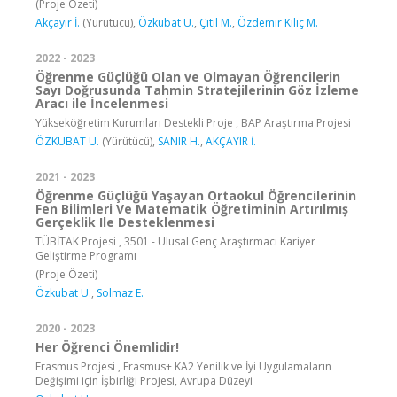
(Proje Özeti)
Akçayır İ.
(Yürütücü),
Özkubat U.
,
Çitil M.
,
Özdemir Kılıç M.
2022 - 2023
Öğrenme Güçlüğü Olan ve Olmayan Öğrencilerin
Sayı Doğrusunda Tahmin Stratejilerinin Göz İzleme
Aracı ile İncelenmesi
Yükseköğretim Kurumları Destekli Proje , BAP Araştırma Projesi
ÖZKUBAT U.
(Yürütücü),
SANIR H.
,
AKÇAYIR İ.
2021 - 2023
Öğrenme Güçlüğü Yaşayan Ortaokul Öğrencilerinin
Fen Bilimleri Ve Matematik Öğretiminin Artırılmış
Gerçeklik Ile Desteklenmesi
TÜBİTAK Projesi , 3501 - Ulusal Genç Araştırmacı Kariyer
Geliştirme Programı
(Proje Özeti)
Özkubat U.
,
Solmaz E.
2020 - 2023
Her Öğrenci Önemlidir!
Erasmus Projesi , Erasmus+ KA2 Yenilik ve İyi Uygulamaların
Değişimi için İşbirliği Projesi, Avrupa Düzeyi