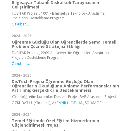
Bilgisayar Tabanlı Diskalkuli Tarayıcısının
Geliştirilmesi
TÜBİTAK Projesi , 1001 - Bilimsel ve Teknolojik Araştırma
Projelerini Destekleme Programı
Özkubat U.
2024 - 2025
Öğrenme Güçlüğü Olan Öğrencilerde Şema Temelli
Problem Çözme Stratejisi Etkiliği
TÜBİTAK Projesi , 2209-A - Üniversite Öğrencileri Araştırma
Projeleri Destekleme Programı
Özkubat U.
2024 - 2025
DisTech Projesi Öğrenme Güçlüğü Olan
Öğrencilerin Okuduğunu Anlama Performanslarının
Artırılmış Gerçeklik ile Desteklenmesi
Yükseköğretim Kurumları Destekli Proje , BAP Araştırma Projesi
ÖZKUBAT U.
(Yürütücü),
AKÇAYIR İ.
,
ÇİTİL M.
,
SOLMAZ E.
2024 - 2024
Temel Eğitimde Özel Eğitim Hizmetlerinin
Güçlendirilmesi Projesi