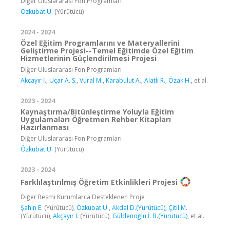
Diğer Uluslararası Fon Programları
Özkubat U.
(Yürütücü)
2024 - 2024
Özel Eğitim Programlarını ve Materyallerini
Geliştirme Projesi--Temel Eğitimde Özel Eğitim
Hizmetlerinin Güçlendirilmesi Projesi
Diğer Uluslararası Fon Programları
Akçayır İ.
,
Uçar A. S.
,
Vural M.
,
Karabulut A.
,
Alatlı R.
,
Özak H.
, et al.
2023 - 2024
Kaynaştırma/Bitünleştirme Yoluyla Eğitim
Uygulamaları Öğretmen Rehber Kitapları
Hazırlanması
Diğer Uluslararası Fon Programları
Özkubat U.
(Yürütücü)
2023 - 2024
Farklılaştırılmış Öğretim Etkinlikleri Projesi
Diğer Resmi Kurumlarca Desteklenen Proje
Şahin E.
(Yürütücü),
Özkubat U.
,
Akdal D.(Yürütücü)
,
Çitil M.
(Yürütücü),
Akçayır İ.
(Yürütücü),
Güldenoğlu İ. B.(Yürütücü)
, et al.