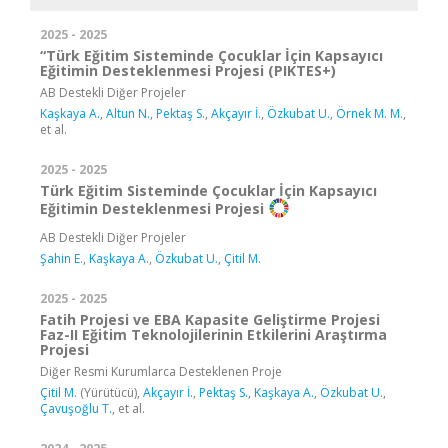
2025 - 2025
“Türk Eğitim Sisteminde Çocuklar İçin Kapsayıcı
Eğitimin Desteklenmesi Projesi (PIKTES+)
AB Destekli Diğer Projeler
Kaşkaya A.
,
Altun N.
,
Pektaş S.
,
Akçayır İ.
,
Özkubat U.
,
Örnek M. M.
,
et al.
2025 - 2025
Türk Eğitim Sisteminde Çocuklar İçin Kapsayıcı
Eğitimin Desteklenmesi Projesi
AB Destekli Diğer Projeler
Şahin E.
,
Kaşkaya A.
,
Özkubat U.
,
Çitil M.
2025 - 2025
Fatih Projesi ve EBA Kapasite Geliştirme Projesi
Faz-II Eğitim Teknolojilerinin Etkilerini Araştırma
Projesi
Diğer Resmi Kurumlarca Desteklenen Proje
Çitil M.
(Yürütücü),
Akçayır İ.
,
Pektaş S.
,
Kaşkaya A.
,
Özkubat U.
,
Çavuşoğlu T.
, et al.