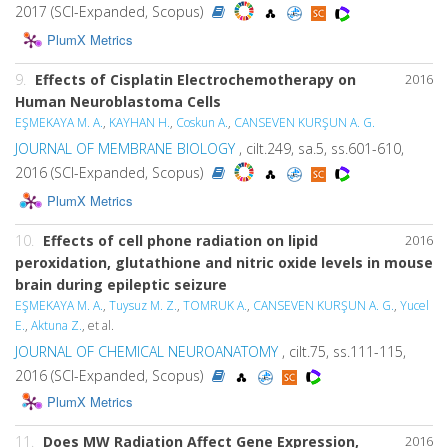
2017 (SCI-Expanded, Scopus)
PlumX Metrics
9.
Effects of Cisplatin Electrochemotherapy on
2016
Human Neuroblastoma Cells
EŞMEKAYA M. A.
,
KAYHAN H.
,
Coskun A.
,
CANSEVEN KURŞUN A. G.
JOURNAL OF MEMBRANE BIOLOGY
, cilt.249, sa.5, ss.601-610,
2016 (SCI-Expanded, Scopus)
PlumX Metrics
10.
Effects of cell phone radiation on lipid
2016
peroxidation, glutathione and nitric oxide levels in mouse
brain during epileptic seizure
EŞMEKAYA M. A.
,
Tuysuz M. Z.
,
TOMRUK A.
,
CANSEVEN KURŞUN A. G.
,
Yucel
E.
,
Aktuna Z.
, et al.
JOURNAL OF CHEMICAL NEUROANATOMY
, cilt.75, ss.111-115,
2016 (SCI-Expanded, Scopus)
PlumX Metrics
11.
Does MW Radiation Affect Gene Expression,
2016