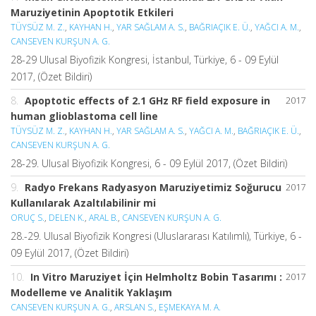
Maruziyetinin Apoptotik Etkileri
TÜYSÜZ M. Z.
,
KAYHAN H.
,
YAR SAĞLAM A. S.
,
BAĞRIAÇIK E. Ü.
,
YAĞCI A. M.
,
CANSEVEN KURŞUN A. G.
28-29 Ulusal Biyofizik Kongresi, İstanbul, Türkiye, 6 - 09 Eylül
2017, (Özet Bildiri)
8.
Apoptotic effects of 2.1 GHz RF field exposure in
2017
human glioblastoma cell line
TÜYSÜZ M. Z.
,
KAYHAN H.
,
YAR SAĞLAM A. S.
,
YAĞCI A. M.
,
BAĞRIAÇIK E. Ü.
,
CANSEVEN KURŞUN A. G.
28-29. Ulusal Biyofizik Kongresi, 6 - 09 Eylül 2017, (Özet Bildiri)
9.
Radyo Frekans Radyasyon Maruziyetimiz Soğurucu
2017
Kullanılarak Azaltılabilinir mi
ORUÇ S.
,
DELEN K.
,
ARAL B.
,
CANSEVEN KURŞUN A. G.
28.-29. Ulusal Biyofizik Kongresi (Uluslararası Katılımlı), Türkiye, 6 -
09 Eylül 2017, (Özet Bildiri)
10.
In Vitro Maruziyet İçin Helmholtz Bobin Tasarımı :
2017
Modelleme ve Analitik Yaklaşım
CANSEVEN KURŞUN A. G.
,
ARSLAN S.
,
EŞMEKAYA M. A.