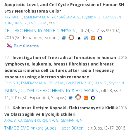
Apoptotic Level, and Cell Cycle Progression of Human SH-
SY5Y Neuroblastoma Cells?
KAYHAN H.
,
EŞMEKAYA M. A.
,
YAR SAĞLAM A. S.
,
Tuysuz M. Z.
,
CANSEVEN
KURŞUN A. G.
,
YAĞCI A. M.
, et al.
CELL BIOCHEMISTRY AND BIOPHYSICS
, cilt.74, sa.2, ss.99-107,
2016 (SCI-Expanded, Scopus)
PlumX Metrics
12.
Investigation of free radical formation in human
2016
lymphocyte, leukemia, breast fibroblast and breast
adenocarcinoma cell cultures after radio frequency
exposure using electron spin resonance
Cam S. T.
,
EŞMEKAYA M. A.
,
POLAT M.
,
CANSEVEN KURŞUN A. G.
,
Seyhan N.
INDIAN JOURNAL OF BIOCHEMISTRY & BIOPHYSICS
, cilt.53, ss.7-
11, 2016 (SCI-Expanded, Scopus)
13.
Kablosuz İletişim Kaynaklı Elektromanyetik Kirlilik
2016
ve Olası Sağlık ve Biyolojik Etkileri
ARAL B.
,
CANSEVEN KURŞUN A. G.
,
SEYHAN H. N.
TMMOB EMO Ankara Şubesi Haber Bülteni
, cilt.3, ss.13-17, 2016