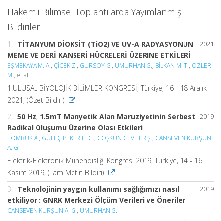
Hakemli Bilimsel Toplantılarda Yayımlanmış
Bildiriler
1.
TİTANYUM DİOKSİT (TiO2) VE UV-A RADYASYONUN
2021
MEME VE DERİ KANSERİ HÜCRELERİ ÜZERINE ETKİLERİ
EŞMEKAYA M. A.
,
ÇİÇEK Z.
,
GÜRSOY G.
,
UMURHAN G.
,
BİLKAN M. T.
,
ÖZLER
M.
, et al.
1.ULUSAL BİYOLOJİK BİLİMLER KONGRESİ, Türkiye, 16 - 18 Aralık
2021, (Özet Bildiri)
2.
50 Hz, 1.5mT Manyetik Alan Maruziyetinin Serbest
2019
Radikal Oluşumu Üzerine Olası Etkileri
TOMRUK A.
,
GÜLEÇ PEKER E. G.
,
COŞKUN CEVHER Ş.
,
CANSEVEN KURŞUN
A. G.
Elektrik-Elektronik Mühendisliği Kongresi 2019, Türkiye, 14 - 16
Kasım 2019, (Tam Metin Bildiri)
3.
Teknolojinin yaygın kullanımı sağlığımızı nasıl
2019
etkiliyor : GNRK Merkezi Ölçüm Verileri ve Öneriler
CANSEVEN KURŞUN A. G.
,
UMURHAN G.