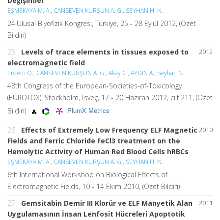
Değişimler
EŞMEKAYA M. A.
,
CANSEVEN KURŞUN A. G.
,
SEYHAN H. N.
24.Ulusal Biyofizik Kongresi, Türkiye, 25 - 28 Eylül 2012, (Özet
Bildiri)
25.
Levels of trace elements in tissues exposed to
2012
electromagnetic field
Erdem O.
,
CANSEVEN KURŞUN A. G.
,
Akay C.
,
AYDIN A.
,
Seyhan N.
48th Congress of the European-Societies-of-Toxicology
(EUROTOX), Stockholm, İsveç, 17 - 20 Haziran 2012, cilt.211, (Özet
PlumX Metrics
Bildiri)
26.
Effects of Extremely Low Frequency ELF Magnetic
2010
Fields and Ferric Chloride FeCl3 treatment on the
Hemolytic Activity of Human Red Blood Cells hRBCs
EŞMEKAYA M. A.
,
CANSEVEN KURŞUN A. G.
,
SEYHAN H. N.
6th International Workshop on Biological Effects of
Electromagnetic Fields, 10 - 14 Ekim 2010, (Özet Bildiri)
27.
Gemsitabin Demir III Klorür ve ELF Manyetik Alan
2011
Uygulamasının İnsan Lenfosit Hücreleri Apoptotik