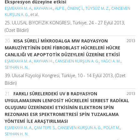
Ekspresyon düzeyine etkisi
EŞMEKAYA M. A.
,
KAYHAN H.
,
ALP E.
,
ÖNENÇ İ.
,
TÜYSÜZ M. Z.
,
CANSEVEN
KURŞUN A. G.
, et al.
25. ULUSAL BİYOFİZİK KONGRESİ, Türkiye, 24 - 27 Eylül 2013,
(Özet Bildiri)
20.
KISA SÜRELİ MİKRODALGA MW RADYASYON
2013
MARUZİYETİNİN DERİ FİBROBLAST HÜCRELERİ HÜCRE
CANLILIĞI VE APOPTOTİK DÜZEYLERİ ÜZERİNE ETKİSİ
EŞMEKAYA M. A.
,
KAYHAN H.
,
CANSEVEN KURŞUN A. G.
,
YAĞCI A. M.
,
SEYHAN H. N.
39. Ulusal Fizyoloji Kongresi, Türkiye, 10 - 14 Eylül 2013, (Özet
Bildiri)
21.
FARKLI SÜRELERDEKİ UV B RADYASYON
2013
UYGULAMASININ LENFOSİT HÜCRELERİ SERBEST RADİKAL
OLUŞUMU ÜZERİNDEKİ ETKİSİNİN ELEKTRON SPİN
REZONANS ESR SPEKTROMETRESİ SPİN TUZAKLAMA
YÖNTEMİ İLE ARAŞTIRILMASI
EŞMEKAYA M. A.
,
ÇAM TEPE S.
,
CANSEVEN KURŞUN A. G.
,
POLAT M.
,
SEYHAN H. N.