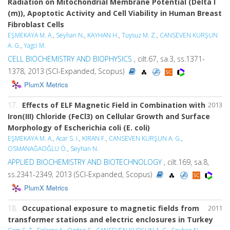
Radiation on Mitochondrial Membrane Potential (Delta I
(m)), Apoptotic Activity and Cell Viability in Human Breast
Fibroblast Cells
EŞMEKAYA M. A.
,
Seyhan N.
,
KAYHAN H.
,
Tuysuz M. Z.
,
CANSEVEN KURŞUN
A. G.
,
Yagci M.
CELL BIOCHEMISTRY AND BIOPHYSICS
, cilt.67, sa.3, ss.1371-
1378, 2013 (SCI-Expanded, Scopus)
PlumX Metrics
17.
Effects of ELF Magnetic Field in Combination with
2013
Iron(III) Chloride (FeCl3) on Cellular Growth and Surface
Morphology of Escherichia coli (E. coli)
EŞMEKAYA M. A.
,
Acar S. I.
,
KIRAN F.
,
CANSEVEN KURŞUN A. G.
,
OSMANAĞAOĞLU Ö.
,
Seyhan N.
APPLIED BIOCHEMISTRY AND BIOTECHNOLOGY
, cilt.169, sa.8,
ss.2341-2349, 2013 (SCI-Expanded, Scopus)
PlumX Metrics
18.
Occupational exposure to magnetic fields from
2011
transformer stations and electric enclosures in Turkey