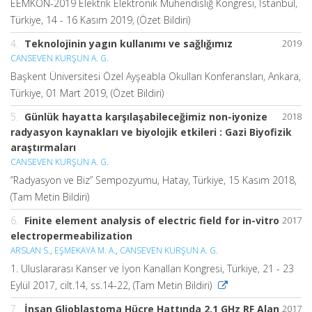
EEMKON-2019 Elektrik Elektronik Mühendisliğ Kongresi, İstanbul,
Türkiye, 14 - 16 Kasım 2019, (Özet Bildiri)
4.
Teknolojinin yagın kullanımı ve sağlığımız
2019
CANSEVEN KURŞUN A. G.
Başkent Üniversitesi Özel Ayşeabla Okulları Konferansları, Ankara,
Türkiye, 01 Mart 2019, (Özet Bildiri)
5.
Günlük hayatta karşılaşabileceğimiz non-iyonize
2018
radyasyon kaynakları ve biyolojik etkileri : Gazi Biyofizik
araştırmaları
CANSEVEN KURŞUN A. G.
”Radyasyon ve Biz” Sempozyumu, Hatay, Türkiye, 15 Kasım 2018,
(Tam Metin Bildiri)
6.
Finite element analysis of electric field for in-vitro
2017
electropermeabilization
ARSLAN S.
,
EŞMEKAYA M. A.
,
CANSEVEN KURŞUN A. G.
1. Uluslararası Kanser ve İyon Kanalları Kongresi, Türkiye, 21 - 23
Eylül 2017, cilt.14, ss.14-22, (Tam Metin Bildiri)
7.
İnsan Glioblastoma Hücre Hattında 2.1 GHz RF Alan
2017