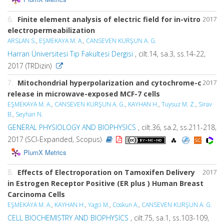
6.
Finite element analysis of electric field for in-vitro
2017
electropermeabilization
ARSLAN S.
,
EŞMEKAYA M. A.
,
CANSEVEN KURŞUN A. G.
Harran Üniversitesi Tıp Fakültesi Dergisi
, cilt.14, sa.3, ss.14-22,
2017 (TRDizin)
7.
Mitochondrial hyperpolarization and cytochrome-c
2017
release in microwave-exposed MCF-7 cells
EŞMEKAYA M. A.
,
CANSEVEN KURŞUN A. G.
,
KAYHAN H.
,
Tuysuz M. Z.
,
Sirav
B.
,
Seyhan N.
GENERAL PHYSIOLOGY AND BIOPHYSICS
, cilt.36, sa.2, ss.211-218,
2017 (SCI-Expanded, Scopus)
PlumX Metrics
8.
Effects of Electroporation on Tamoxifen Delivery
2017
in Estrogen Receptor Positive (ER plus ) Human Breast
Carcinoma Cells
EŞMEKAYA M. A.
,
KAYHAN H.
,
Yagci M.
,
Coskun A.
,
CANSEVEN KURŞUN A. G.
CELL BIOCHEMISTRY AND BIOPHYSICS
, cilt.75, sa.1, ss.103-109,