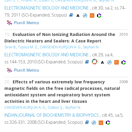
Cam S. T.
,
Firlarer A.
,
Ozden S.
,
CANSEVEN KURŞUN A. G.
,
Seyhan N.
ELECTROMAGNETIC BIOLOGY AND MEDICINE
, cilt.30, sa.2, ss.74-
79, 2011 (SCI-Expanded, Scopus)
PlumX Metrics
19.
Evaluation of Non Ionizing Radiation Around the
2010
Dielectric Heaters and Sealers: A Case Report
Sirav B.
,
Tuysuz M. Z.
,
CANSEVEN KURŞUN A. G.
,
Seyhan N.
ELECTROMAGNETIC BIOLOGY AND MEDICINE
, cilt.29, sa.4,
ss.144-153, 2010 (SCI-Expanded, Scopus)
PlumX Metrics
20.
Effects of various extremely low frequency
2008
magnetic fields on the free radical processes, natural
antioxidant system and respiratory burst system
activities in the heart and liver tissues
CANSEVEN KURŞUN A. G.
,
Coskun Ş.
,
Seyhan N.
INDIAN JOURNAL OF BIOCHEMISTRY & BIOPHYSICS
, cilt.45, sa.5,
ss.326-331, 2008 (SCI-Expanded, Scopus)