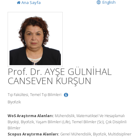
English
Ana Sayfa
Prof. Dr. AYŞE GÜLNİHAL
CANSEVEN KURŞUN
Tıp Fakültesi, Temel Tıp Bilimleri
Biyofizik
WoS Araştırma Alanları:
Mühendislik, Matematiksel Ve Hesaplamalı
Biyoloji, Biyofizik, Yaşam Bilimleri (Life), Temel Bilimler (Sci), Çok Disiplinli
Bilimler
Scopus Araştırma Alanları:
Genel Mühendislik, Biyofizik, Multidisipliner