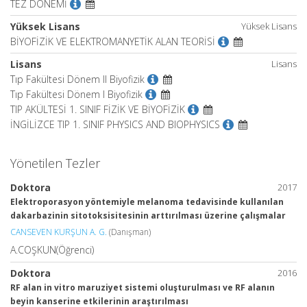
TEZ DÖNEMİ
Yüksek Lisans
Yüksek Lisans
BİYOFİZİK VE ELEKTROMANYETİK ALAN TEORİSİ
Lisans
Lisans
Tıp Fakültesi Dönem II Biyofizik
Tıp Fakültesi Dönem I Biyofizik
TIP AKÜLTESİ 1. SINIF FİZİK VE BİYOFİZİK
İNGİLİZCE TIP 1. SINIF PHYSICS AND BIOPHYSICS
Yönetilen Tezler
Doktora
2017
Elektroporasyon yöntemiyle melanoma tedavisinde kullanılan
dakarbazinin sitotoksisitesinin arttırılması üzerine çalışmalar
CANSEVEN KURŞUN A. G.
(Danışman)
A.COŞKUN(Öğrenci)
Doktora
2016
RF alan in vitro maruziyet sistemi oluşturulması ve RF alanın
beyin kanserine etkilerinin araştırılması