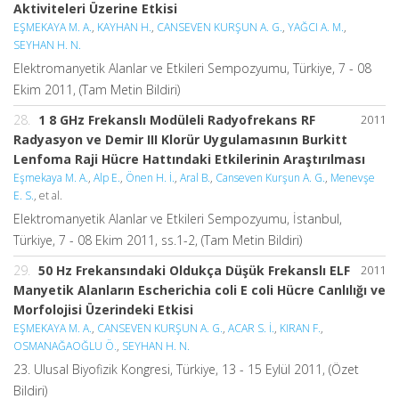
Aktiviteleri Üzerine Etkisi
EŞMEKAYA M. A.
,
KAYHAN H.
,
CANSEVEN KURŞUN A. G.
,
YAĞCI A. M.
,
SEYHAN H. N.
Elektromanyetik Alanlar ve Etkileri Sempozyumu, Türkiye, 7 - 08
Ekim 2011, (Tam Metin Bildiri)
28.
1 8 GHz Frekanslı Modüleli Radyofrekans RF
2011
Radyasyon ve Demir III Klorür Uygulamasının Burkitt
Lenfoma Raji Hücre Hattındaki Etkilerinin Araştırılması
Eşmekaya M. A.
,
Alp E.
,
Önen H. İ.
,
Aral B.
,
Canseven Kurşun A. G.
,
Menevşe
E. S.
, et al.
Elektromanyetik Alanlar ve Etkileri Sempozyumu, İstanbul,
Türkiye, 7 - 08 Ekim 2011, ss.1-2, (Tam Metin Bildiri)
29.
50 Hz Frekansındaki Oldukça Düşük Frekanslı ELF
2011
Manyetik Alanların Escherichia coli E coli Hücre Canlılığı ve
Morfolojisi Üzerindeki Etkisi
EŞMEKAYA M. A.
,
CANSEVEN KURŞUN A. G.
,
ACAR S. İ.
,
KIRAN F.
,
OSMANAĞAOĞLU Ö.
,
SEYHAN H. N.
23. Ulusal Biyofizik Kongresi, Türkiye, 13 - 15 Eylül 2011, (Özet
Bildiri)