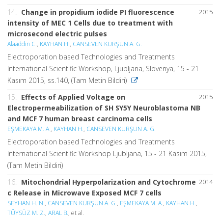
14.
Change in propidium iodide PI fluorescence
2015
intensity of MEC 1 Cells due to treatment with
microsecond electric pulses
Alaaddin C.
,
KAYHAN H.
,
CANSEVEN KURŞUN A. G.
Electroporation based Technologies and Treatments
International Scientific Workshop, Ljubljana, Slovenya, 15 - 21
Kasım 2015, ss.140, (Tam Metin Bildiri)
15.
Effects of Applied Voltage on
2015
Electropermeabilization of SH SY5Y Neuroblastoma NB
and MCF 7 human breast carcinoma cells
EŞMEKAYA M. A.
,
KAYHAN H.
,
CANSEVEN KURŞUN A. G.
Electroporation based Technologies and Treatments
International Scientific Workshop Ljubljana, 15 - 21 Kasım 2015,
(Tam Metin Bildiri)
16.
Mitochondrial Hyperpolarization and Cytochrome
2014
c Release in Microwave Exposed MCF 7 cells
SEYHAN H. N.
,
CANSEVEN KURŞUN A. G.
,
EŞMEKAYA M. A.
,
KAYHAN H.
,
TÜYSÜZ M. Z.
,
ARAL B.
, et al.