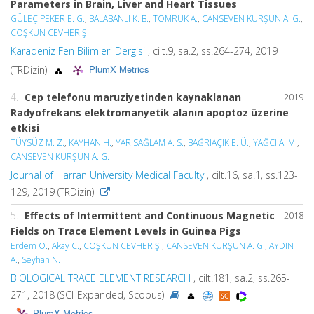
Parameters in Brain, Liver and Heart Tissues
GÜLEÇ PEKER E. G.
,
BALABANLI K. B.
,
TOMRUK A.
,
CANSEVEN KURŞUN A. G.
,
COŞKUN CEVHER Ş.
Karadeniz Fen Bilimleri Dergisi
, cilt.9, sa.2, ss.264-274, 2019
PlumX Metrics
(TRDizin)
4.
Cep telefonu maruziyetinden kaynaklanan
2019
Radyofrekans elektromanyetik alanın apoptoz üzerine
etkisi
TÜYSÜZ M. Z.
,
KAYHAN H.
,
YAR SAĞLAM A. S.
,
BAĞRIAÇIK E. Ü.
,
YAĞCI A. M.
,
CANSEVEN KURŞUN A. G.
Journal of Harran University Medical Faculty
, cilt.16, sa.1, ss.123-
129, 2019 (TRDizin)
5.
Effects of Intermittent and Continuous Magnetic
2018
Fields on Trace Element Levels in Guinea Pigs
Erdem O.
,
Akay C.
,
COŞKUN CEVHER Ş.
,
CANSEVEN KURŞUN A. G.
,
AYDIN
A.
,
Seyhan N.
BIOLOGICAL TRACE ELEMENT RESEARCH
, cilt.181, sa.2, ss.265-
271, 2018 (SCI-Expanded, Scopus)
PlumX Metrics