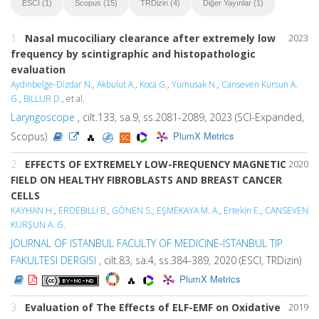
ESCI (1)
Scopus (15)
TRDizin (4)
Diğer Yayınlar (1)
1.
Nasal mucociliary clearance after extremely low
2023
frequency by scintigraphic and histopathologic
evaluation
Aydinbelge-Dizdar N.
,
Akbulut A.
,
Koca G.
,
Yumusak N.
,
Canseven Kursun A.
G.
,
BİLLUR D.
, et al.
Laryngoscope
, cilt.133, sa.9, ss.2081-2089, 2023 (SCI-Expanded,
PlumX Metrics
Scopus)
2.
EFFECTS OF EXTREMELY LOW-FREQUENCY MAGNETIC
2020
FIELD ON HEALTHY FIBROBLASTS AND BREAST CANCER
CELLS
KAYHAN H.
,
ERDEBİLLİ B.
,
GÖNEN S.
,
EŞMEKAYA M. A.
,
Ertekin E.
,
CANSEVEN
KURŞUN A. G.
JOURNAL OF ISTANBUL FACULTY OF MEDICINE-ISTANBUL TIP
FAKULTESI DERGISI
, cilt.83, sa.4, ss.384-389, 2020 (ESCI, TRDizin)
PlumX Metrics
3.
Evaluation of The Effects of ELF-EMF on Oxidative
2019