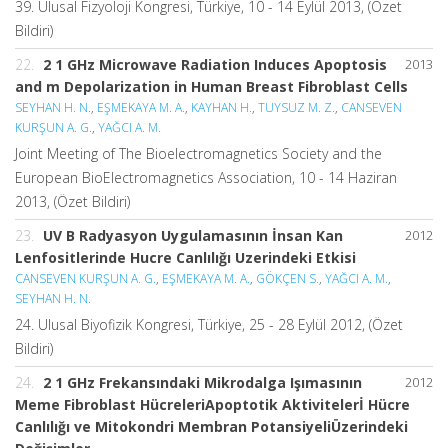
39. Ulusal Fizyoloji Kongresi, Türkiye, 10 - 14 Eylül 2013, (Özet
Bildiri)
22.
2 1 GHz Microwave Radiation Induces Apoptosis
2013
and m Depolarization in Human Breast Fibroblast Cells
SEYHAN H. N.
,
EŞMEKAYA M. A.
,
KAYHAN H.
,
TUYSUZ M. Z.
,
CANSEVEN
KURŞUN A. G.
,
YAĞCI A. M.
Joint Meeting of The Bioelectromagnetics Society and the
European BioElectromagnetics Association, 10 - 14 Haziran
2013, (Özet Bildiri)
23.
UV B Radyasyon Uygulamasının İnsan Kan
2012
Lenfositlerinde Hucre Canlılığı Uzerindeki Etkisi
CANSEVEN KURŞUN A. G.
,
EŞMEKAYA M. A.
,
GÖKÇEN S.
,
YAĞCI A. M.
,
SEYHAN H. N.
24. Ulusal Biyofizik Kongresi, Türkiye, 25 - 28 Eylül 2012, (Özet
Bildiri)
24.
2 1 GHz Frekansındaki Mikrodalga Işımasının
2012
Meme Fibroblast HücreleriApoptotik Aktivitelerİ Hücre
Canlılığı ve Mitokondri Membran PotansiyeliÜzerindeki