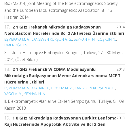
BioEM2014, Joint Meeting of The Bioelectromagnetics Society
and the European BioElectromagnetics Association, 8 - 13
Haziran 2014
17.
2 1 GHz Frekanslı Mikrodalga Radyasyonun
2014
Nöroblastom Hücrelerinde Bcl 2 Aktivitesi Üzerine Etkileri
EŞMEKAYA M. A.
,
CANSEVEN KURŞUN A. G.
,
SEYHAN H. N.
,
COŞKUN N.
,
ÖMEROĞLU S.
XII. Ulusal Histoloji ve Embriyoloji Kongresi, Türkiye, 27 - 30 Mayıs
2014, (Özet Bildiri)
18.
2 1 GHz Frekanslı W CDMA Modülasyonlu
2013
Mikrodalga Radyasyonun Meme Adenokarsinoma MCF 7
Hücrelerine Etkileri
EŞMEKAYA M. A.
,
KAYHAN H.
,
TÜYSÜZ M. Z.
,
CANSEVEN KURŞUN A. G.
,
YAĞCI A. M.
,
SEYHAN H. N.
II. Elektromanyetik Alanlar ve Etkileri Sempozyumu, Türkiye, 8 - 09
Kasım 2013
19.
1 8 GHz Mikrodalga Radyasyonun Burkitt Lenfoma
2013
Raji Hücrelerinde Apoptotik Aktivite ve Bcl 2 Gen