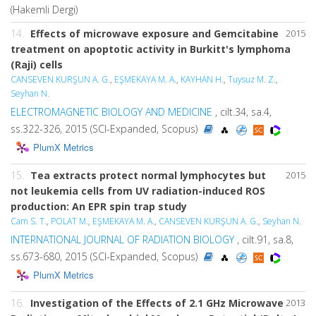
(Hakemli Dergi)
14.
Effects of microwave exposure and Gemcitabine
2015
treatment on apoptotic activity in Burkitt's lymphoma
(Raji) cells
CANSEVEN KURŞUN A. G.
,
EŞMEKAYA M. A.
,
KAYHAN H.
,
Tuysuz M. Z.
,
Seyhan N.
ELECTROMAGNETIC BIOLOGY AND MEDICINE
, cilt.34, sa.4,
ss.322-326, 2015 (SCI-Expanded, Scopus)
PlumX Metrics
15.
Tea extracts protect normal lymphocytes but
2015
not leukemia cells from UV radiation-induced ROS
production: An EPR spin trap study
Cam S. T.
,
POLAT M.
,
EŞMEKAYA M. A.
,
CANSEVEN KURŞUN A. G.
,
Seyhan N.
INTERNATIONAL JOURNAL OF RADIATION BIOLOGY
, cilt.91, sa.8,
ss.673-680, 2015 (SCI-Expanded, Scopus)
PlumX Metrics
16.
Investigation of the Effects of 2.1 GHz Microwave
2013