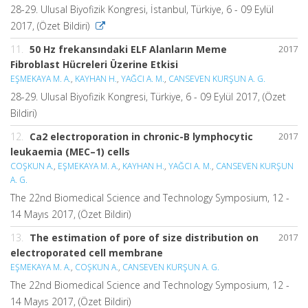
28-29. Ulusal Biyofizik Kongresi, İstanbul, Türkiye, 6 - 09 Eylül
2017, (Özet Bildiri)
11.
50 Hz frekansındaki ELF Alanların Meme
2017
Fibroblast Hücreleri Üzerine Etkisi
EŞMEKAYA M. A.
,
KAYHAN H.
,
YAĞCI A. M.
,
CANSEVEN KURŞUN A. G.
28-29. Ulusal Biyofizik Kongresi, Türkiye, 6 - 09 Eylül 2017, (Özet
Bildiri)
12.
Ca2 electroporation in chronic-B lymphocytic
2017
leukaemia (MEC–1) cells
COŞKUN A.
,
EŞMEKAYA M. A.
,
KAYHAN H.
,
YAĞCI A. M.
,
CANSEVEN KURŞUN
A. G.
The 22nd Biomedical Science and Technology Symposium, 12 -
14 Mayıs 2017, (Özet Bildiri)
13.
The estimation of pore of size distribution on
2017
electroporated cell membrane
EŞMEKAYA M. A.
,
COŞKUN A.
,
CANSEVEN KURŞUN A. G.
The 22nd Biomedical Science and Technology Symposium, 12 -
14 Mayıs 2017, (Özet Bildiri)