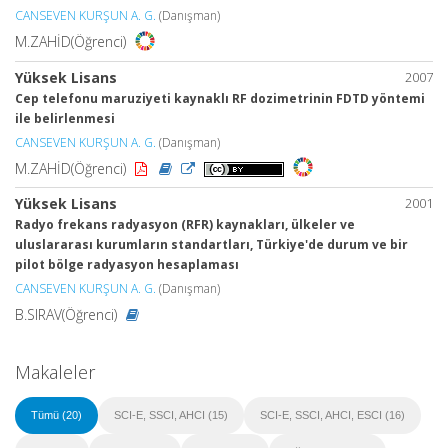
CANSEVEN KURŞUN A. G.
(Danışman)
M.ZAHİD(Öğrenci)
Yüksek Lisans
2007
Cep telefonu maruziyeti kaynaklı RF dozimetrinin FDTD yöntemi
ile belirlenmesi
CANSEVEN KURŞUN A. G.
(Danışman)
M.ZAHİD(Öğrenci)
Yüksek Lisans
2001
Radyo frekans radyasyon (RFR) kaynakları, ülkeler ve
uluslararası kurumların standartları, Türkiye'de durum ve bir
pilot bölge radyasyon hesaplaması
CANSEVEN KURŞUN A. G.
(Danışman)
B.SIRAV(Öğrenci)
Makaleler
Tümü (20)
SCI-E, SSCI, AHCI (15)
SCI-E, SSCI, AHCI, ESCI (16)