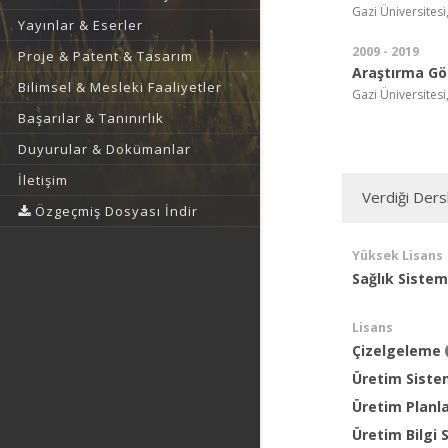
Gazi Üniversitesi
Yayınlar & Eserler
2009 - 2019
Proje & Patent & Tasarım
Araştırma Gör
Bilimsel & Mesleki Faaliyetler
Gazi Üniversitesi
Başarılar & Tanınırlık
Duyurular & Dokümanlar
İletişim
Verdiği Ders
Özgeçmiş Dosyası İndir
Yüksek Lisans
Sağlık Siste
Lisans
Çizelgeleme
Üretim Sistem
Üretim Planl
Üretim Bilgi 