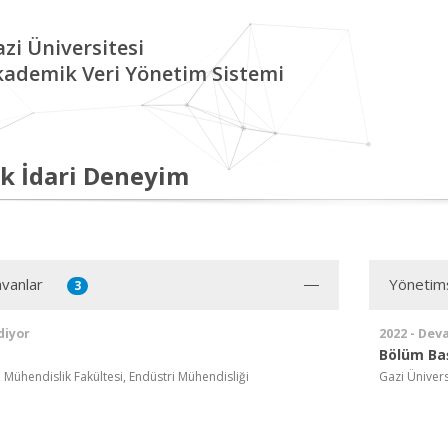
zi Üniversitesi
kademik Veri Yönetim Sistemi
k İdari Deneyim
vanlar
Yönetim
3
diyor
2022 - Dev
Bölüm Ba
, Mühendislik Fakültesi, Endüstri Mühendisliği
Gazi Ünivers