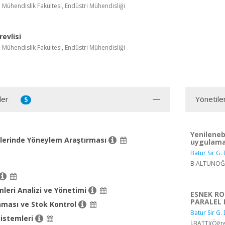
, Mühendislik Fakültesi, Endüstri Mühendisliği
evlisi
, Mühendislik Fakültesi, Endüstri Mühendisliği
ler
Yönetile
5
Yenileneb
mlerinde Yöneylem Araştırması
uygulama
Batur Sir G. 
B.ALTUNOĞLU
leri Analizi ve Yönetimi
ESNEK RO
PARALEL 
aması ve Stok Kontrol
Batur Sir G. 
Sistemleri
İ.BATTI(Öğre