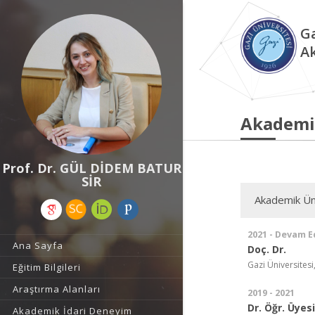
Ga
A
Akademi
Prof. Dr. GÜL DİDEM BATUR
SİR
Akademik Ün
2021 - Devam E
Ana Sayfa
Doç. Dr.
Gazi Üniversitesi
Eğitim Bilgileri
Araştırma Alanları
2019 - 2021
Dr. Öğr. Üyesi
Akademik İdari Deneyim