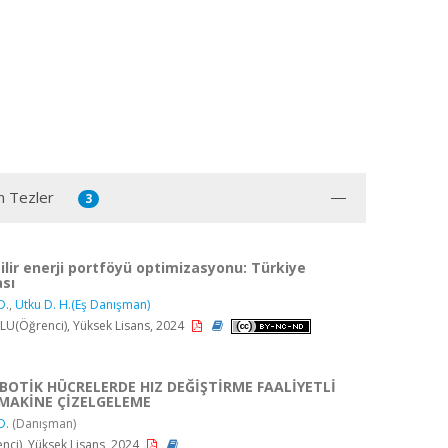
n Tezler
3
ilir enerji portföyü optimizasyonu: Türkiye
sı
D.
,
Utku D. H.(Eş Danışman)
(Öğrenci), Yüksek Lisans, 2024
BOTİK HÜCRELERDE HIZ DEĞİŞTİRME FAALİYETLİ
MAKİNE ÇİZELGELEME
D.
(Danışman)
nci), Yüksek Lisans, 2024