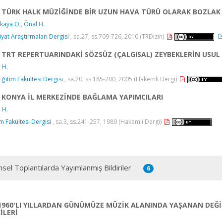
TÜRK HALK MÜZİĞİNDE BİR UZUN HAVA TÜRÜ OLARAK BOZLAK
kaya O.
,
Önal H.
iyat Araştırmaları Dergisi
, sa.27, ss.709-726, 2010 (TRDizin)
TRT REPERTUARINDAKİ SÖZSÜZ (ÇALGISAL) ZEYBEKLERİN USU
 H.
 Eğitim Fakültesi Dergisi
, sa.20, ss.185-200, 2005 (Hakemli Dergi)
KONYA İL MERKEZİNDE BAĞLAMA YAPIMCILARI
 H.
im Fakültesi Dergisi
, sa.3, ss.241-257, 1989 (Hakemli Dergi)
msel Toplantılarda Yayımlanmış Bildiriler
6
1960'LI YILLARDAN GÜNÜMÜZE MÜZİK ALANINDA YAŞANAN DEĞİŞ
İLERİ