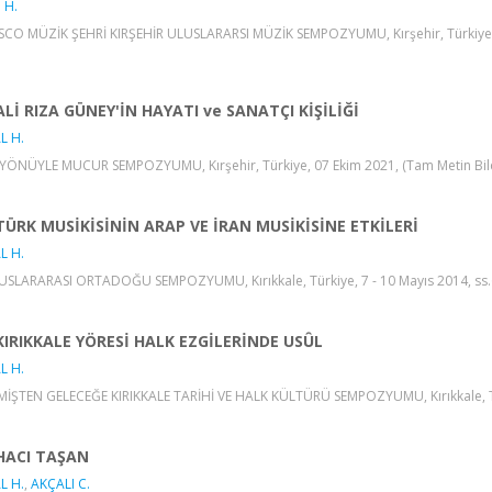
 H.
CO MÜZİK ŞEHRİ KIRŞEHİR ULUSLARARSI MÜZİK SEMPOZYUMU, Kırşehir, Türkiye, 17 
ALİ RIZA GÜNEY'İN HAYATI ve SANATÇI KİŞİLİĞİ
L H.
YÖNÜYLE MUCUR SEMPOZYUMU, Kırşehir, Türkiye, 07 Ekim 2021, (Tam Metin Bild
TÜRK MUSİKİSİNİN ARAP VE İRAN MUSİKİSİNE ETKİLERİ
L H.
LUSLARARASI ORTADOĞU SEMPOZYUMU, Kırıkkale, Türkiye, 7 - 10 Mayıs 2014, ss.68
KIRIKKALE YÖRESİ HALK EZGİLERİNDE USÛL
L H.
İŞTEN GELECEĞE KIRIKKALE TARİHİ VE HALK KÜLTÜRÜ SEMPOZYUMU, Kırıkkale, Türki
HACI TAŞAN
L H.
,
AKÇALI C.