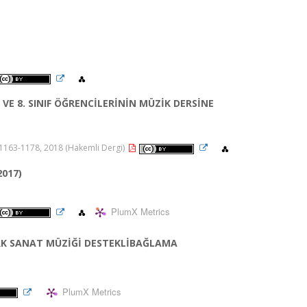
 VE 8. SINIF ÖĞRENCİLERİNİN MÜZİK DERSİNE
ss.1163-1178, 2018 (Hakemli Dergi)
017)
PlumX Metrics
RK SANAT MÜZİĞİ DESTEKLİBAĞLAMA
PlumX Metrics