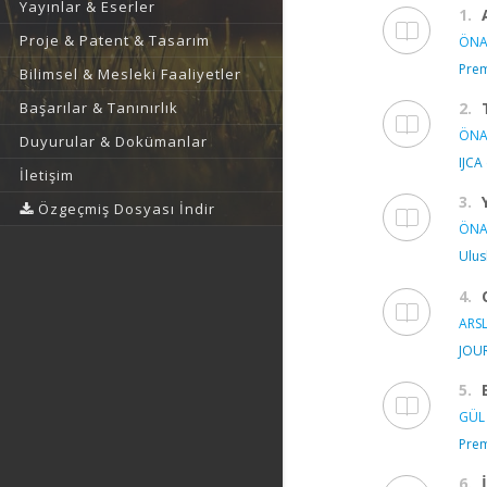
Yayınlar & Eserler
1.
Proje & Patent & Tasarım
ÖNA
Prem
Bilimsel & Mesleki Faaliyetler
Başarılar & Tanınırlık
2.
ÖNA
Duyurular & Dokümanlar
IJCA
İletişim
3.
Özgeçmiş Dosyası İndir
ÖNA
Ulus
4.
ARSL
JOU
5.
GÜL 
Prem
6.