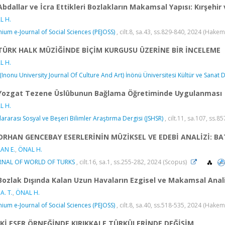
Abdallar ve İcra Ettikleri Bozlakların Makamsal Yapısı: Kırşehir 
L H.
ium e-Journal of Social Sciences (PEJOSS)
, cilt.8, sa.43, ss.829-840, 2024 (Hakem
TÜRK HALK MÜZİĞİNDE BİÇİM KURGUSU ÜZERİNE BİR İNCELEME
L H.
 (Inonu University Journal Of Culture And Art) İnönü Üniversitesi Kültür ve Sanat D
Yozgat Tezene Üslûbunun Bağlama Öğretiminde Uygulanması
L H.
lararası Sosyal ve Beşeri Bilimler Araştırma Dergisi (JSHSR)
, cilt.11, sa.107, ss.
ORHAN GENCEBAY ESERLERİNİN MÜZİKSEL VE EDEBİ ANALİZİ: B
AN E.
,
ÖNAL H.
RNAL OF WORLD OF TURKS
, cilt.16, sa.1, ss.255-282, 2024 (Scopus)
Bozlak Dışında Kalan Uzun Havaların Ezgisel ve Makamsal Analiz
A. T.
,
ÖNAL H.
ium e-Journal of Social Sciences (PEJOSS)
, cilt.8, sa.40, ss.518-535, 2024 (Hakem
İKİ ESER ÖRNEĞİNDE KIRIKKALE TÜRKÜLERİNDE DEĞİŞİM