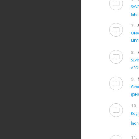
SAVA
Inte
7.
ÖNA
MECM
8.
SEVİ
ASOS
9.
Genç
(JSH
10.
Koç 
İnön
11.