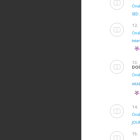
Önal
SED
12.
Önal
Inte
13.
DO
Önal
AKA
14.
Önal
JOU
15.