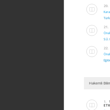
20.
Kara
Türk
21.
Önal
S.Ü.
22.
Önal
Eğit
Hakemli Bili
1.
ETK