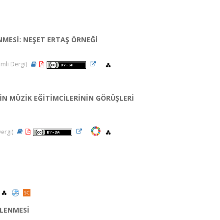
NMESİ: NEŞET ERTAŞ ÖRNEĞİ
emli Dergi)
İN MÜZİK EĞİTİMCİLERİNİN GÖRÜŞLERİ
Dergi)
ELENMESİ