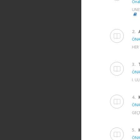
Önal
UNES
2.
ÖNA
HER 
3.
ÖNA
I. U
4.
ÖNA
GEÇM
5.
ÖNA