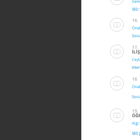
Genç
SED 
16.
Önal
Soci
17.
İLİ
Ceyl
Inte
18.
Önal
Soci
19.
ÖĞR
Algı 
SED 