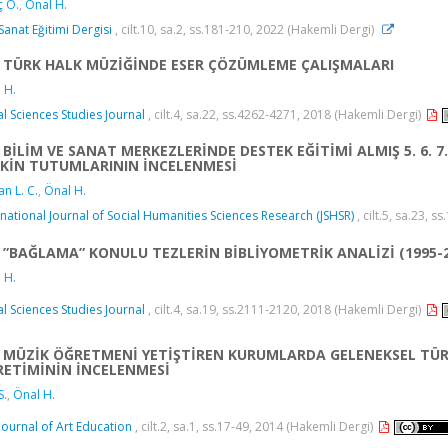
 O.
,
Önal H.
Sanat Eğitimi Dergisi
, cilt.10, sa.2, ss.181-210, 2022 (Hakemli Dergi)
TÜRK HALK MÜZİĞİNDE ESER ÇÖZÜMLEME ÇALIŞMALARI
 H.
al Sciences Studies Journal
, cilt.4, sa.22, ss.4262-4271, 2018 (Hakemli Dergi)
BİLİM VE SANAT MERKEZLERİNDE DESTEK EĞİTİMİ ALMIŞ 5. 6. 7.
ŞKİN TUTUMLARININ İNCELENMESİ
an L. C.
,
Önal H.
rnational Journal of Social Humanities Sciences Research (JSHSR)
, cilt.5, sa.23, 
”BAĞLAMA” KONULU TEZLERİN BİBLİYOMETRİK ANALİZİ (1995-2
 H.
al Sciences Studies Journal
, cilt.4, sa.19, ss.2111-2120, 2018 (Hakemli Dergi)
MÜZİK ÖĞRETMENİ YETİŞTİREN KURUMLARDA GELENEKSEL TÜ
ETİMİNİN İNCELENMESİ
S.
,
Önal H.
Journal of Art Education
, cilt.2, sa.1, ss.17-49, 2014 (Hakemli Dergi)