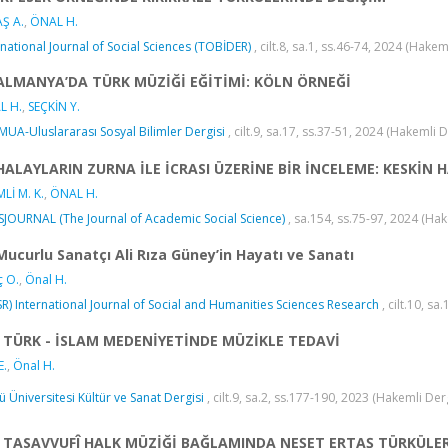
Ş A.
,
ÖNAL H.
rnational Journal of Social Sciences (TOBİDER)
, cilt.8, sa.1, ss.46-74, 2024 (Hakem
ALMANYA’DA TÜRK MÜZİĞİ EĞİTİMİ: KÖLN ÖRNEĞİ
L H.
,
SEÇKİN Y.
UA-Uluslararası Sosyal Bilimler Dergisi
, cilt.9, sa.17, ss.37-51, 2024 (Hakemli 
HALAYLARIN ZURNA İLE İCRASI ÜZERİNE BİR İNCELEME: KESKİN 
MLİ M. K.
,
ÖNAL H.
JOURNAL (The Journal of Academic Social Science)
, sa.154, ss.75-97, 2024 (Ha
Mucurlu Sanatçı Ali Rıza Güney’in Hayatı ve Sanatı
 O.
,
Önal H.
SR) International Journal of Social and Humanities Sciences Research
, cilt.10, s
TÜRK - İSLAM MEDENİYETİNDE MÜZİKLE TEDAVİ
E.
,
Önal H.
ü Üniversitesi Kültür ve Sanat Dergisi
, cilt.9, sa.2, ss.177-190, 2023 (Hakemli Der
TASAVVUFÎ HALK MÜZİĞİ BAĞLAMINDA NEŞET ERTAŞ TÜRKÜLER