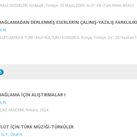
KKALE DEĞERLERİ, Kırıkkale, Türkiye, 05 Mayıs 2009, ss.31-39, (Tam Metin Bildiri)
BAĞLAMADAN DERLENMİŞ ESERLERİN ÇALINIŞ-YAZILIŞ FARKLILIK
L H.
İLLETLERARASI TÜRK HALK KÜLTÜRÜ KONGRESİ, Konya, Türkiye, 24 - 28 Haziran 1996
5
BAĞLAMA İÇİN ALIŞTIRMALAR I
L H.
ÇAĞ AKADEMİ, Ankara, 2024
FLÜT İÇİN TÜRK MÜZİĞİ-TÜRKÜLER
 G. F.
,
Önal H.