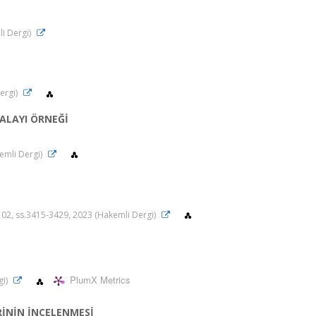
li Dergi)
Dergi)
HALAYI ÖRNEĞİ
kemli Dergi)
a.102, ss.3415-3429, 2023 (Hakemli Dergi)
PlumX Metrics
gi)
İNİN İNCELENMESİ