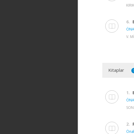
KIRI
6.
ÖNA
V. M
Kitaplar
1.
ÖNA
SON
2.
Önal