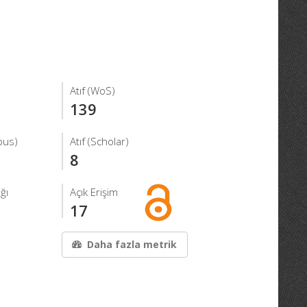
Atıf (WoS)
139
pus)
Atıf (Scholar)
8
ğı
Açık Erişim
17
Daha fazla metrik