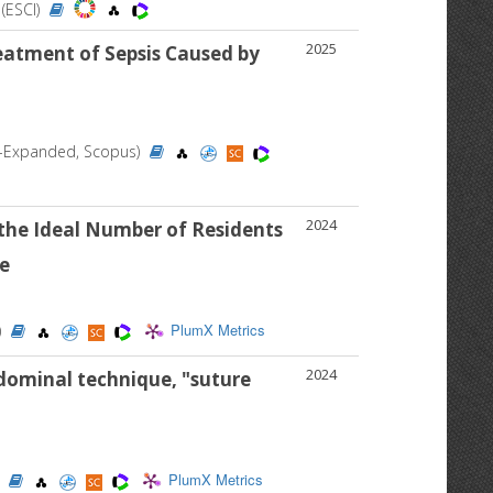
 (ESCI)
2025
reatment of Sepsis Caused by
CI-Expanded, Scopus)
2024
 the Ideal Number of Residents
ce
PlumX Metrics
)
2024
dominal technique, "suture
PlumX Metrics
)