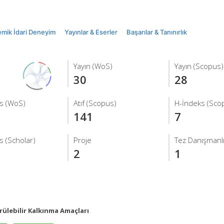
mik İdari Deneyim
Yayınlar & Eserler
Başarılar & Tanınırlık
Yayın (WoS)
Yayın (Scopus)
30
28
s (WoS)
Atıf (Scopus)
H-İndeks (Sco
141
7
s (Scholar)
Proje
Tez Danışmanlı
2
1
ülebilir Kalkınma Amaçları