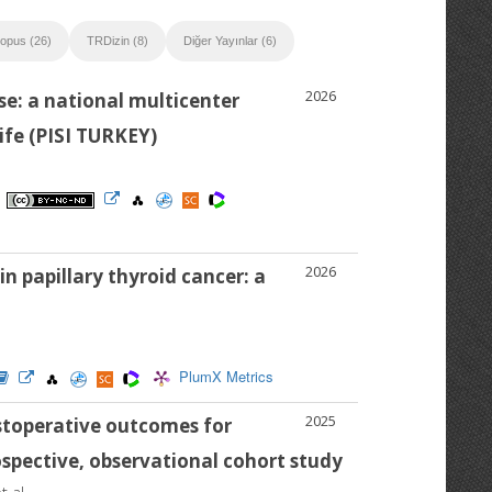
opus (26)
TRDizin (8)
Diğer Yayınlar (6)
2026
se: a national multicenter
ife (PISI TURKEY)
2026
n papillary thyroid cancer: a
PlumX Metrics
2025
ostoperative outcomes for
spective, observational cohort study