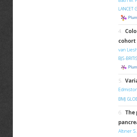
Bath M. F
LANCET 
Plum
4.
Colo
cohort
van Liesh
BJS-BRIT
Plum
5.
Vari
Edmiston
BMJ GLO
6.
The 
pancre
Altıner S.