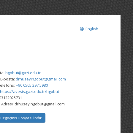
English
ta:
hgobut@gazi.edu.tr
 E-posta:
drhuseyingobut@gmail.com
elefonu:
+90 0505 297 5980
https://avesis.gazi.edu.tr/hgobut
03122025731
 Adresi:
drhuseyingobut@gmail.com
Özgeçmiş Dosyası İndir