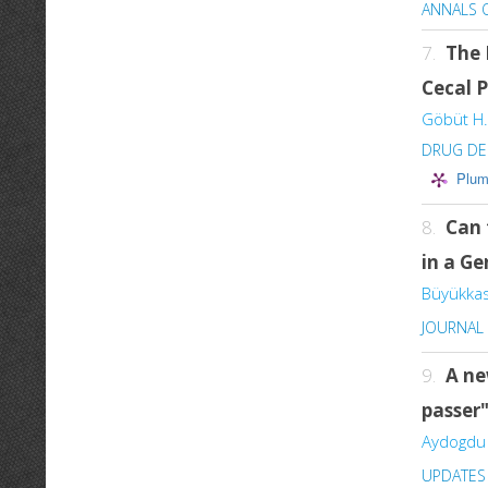
ANNALS O
7.
The 
Cecal P
Göbüt H.
DRUG DE
Plum
8.
Can 
in a Ge
Büyükkas
JOURNAL
9.
A ne
passer"
Aydogdu 
UPDATES