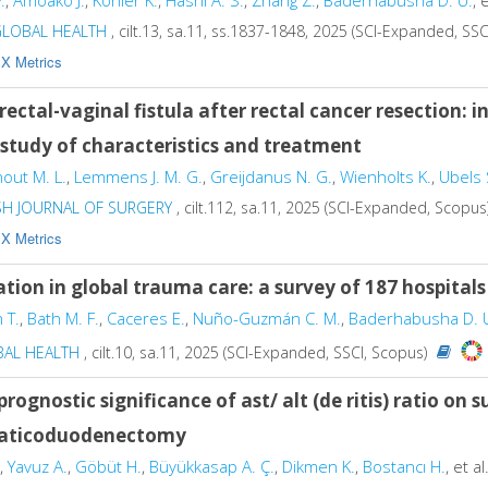
.
,
Amoako J.
,
Kohler K.
,
Hashi A. S.
,
Zhang Z.
,
Baderhabusha D. U.
, 
GLOBAL HEALTH
, cilt.13, sa.11, ss.1837-1848, 2025 (SCI-Expanded, SS
X Metrics
rectal-vaginal fistula after rectal cancer resection:
 study of characteristics and treatment
out M. L.
,
Lemmens J. M. G.
,
Greijdanus N. G.
,
Wienholts K.
,
Ubels 
ISH JOURNAL OF SURGERY
, cilt.112, sa.11, 2025 (SCI-Expanded, Scopus
X Metrics
ation in global trauma care: a survey of 187 hospitals
 T.
,
Bath M. F.
,
Caceres E.
,
Nuño-Guzmán C. M.
,
Baderhabusha D. 
BAL HEALTH
, cilt.10, sa.11, 2025 (SCI-Expanded, SSCI, Scopus)
prognostic significance of ast/ alt (de ritis) ratio on
aticoduodenectomy
,
Yavuz A.
,
Göbüt H.
,
Büyükkasap A. Ç.
,
Dikmen K.
,
Bostancı H.
, et al