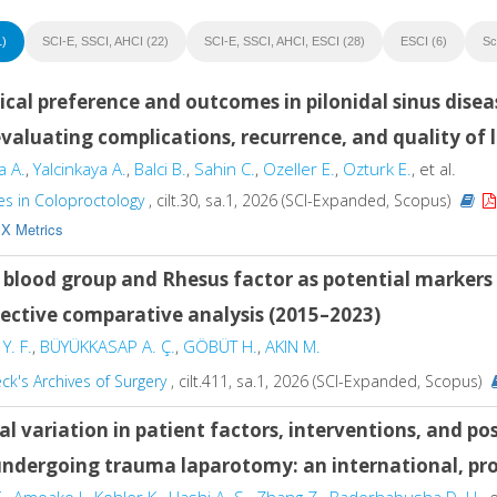
1)
SCI-E, SSCI, AHCI (22)
SCI-E, SSCI, AHCI, ESCI (28)
ESCI (6)
Sc
ical preference and outcomes in pilonidal sinus disea
valuating complications, recurrence, and quality of l
a A.
,
Yalcinkaya A.
,
Balci B.
,
Sahin C.
,
Ozeller E.
,
Ozturk E.
, et al.
es in Coloproctology
, cilt.30, sa.1, 2026 (SCI-Expanded, Scopus)
X Metrics
blood group and Rhesus factor as potential markers i
pective comparative analysis (2015–2023)
Y. F.
,
BÜYÜKKASAP A. Ç.
,
GÖBÜT H.
,
AKIN M.
k's Archives of Surgery
, cilt.411, sa.1, 2026 (SCI-Expanded, Scopus)
al variation in patient factors, interventions, and p
undergoing trauma laparotomy: an international, pro