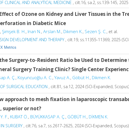
F CLINICAL AND ANALYTICAL MEDICINE
, cilt.16, sa.2, ss.139-145, 2025
Effect of Ozone on Kidney and Liver Tissues in the T
erforation in Diabetic Mice
,
Şimşek B. H.
,
Inan N.
,
Arslan M.
,
Dikmen K.
,
Sezen Ş. C.
, et al.
SIGN DEVELOPMENT AND THERAPY
, cilt.19, ss.11355-11369, 2025 (S
X Metrics
the Surgery-to-Resident Ratio be Used to Determine
neral Surgery Training Clinic? Single Center Experien
ap A. Ç.
,
Koyuncuoğlu A. C.
,
Yavuz A.
,
Göbüt H.
,
Dikmen K.
 OF SURGICAL EDUCATION
, cilt.81, sa.12, 2024 (SCI-Expanded, Scopus
w approach to mesh fixation in laparoscopic transab
, superior or not?
Y. F.
,
KUBAT Ö.
,
BÜYÜKKASAP A. Ç.
,
GÖBÜT H.
,
DİKMEN K.
 IN SURGERY
, cilt.76, sa.7, ss.2617-2625, 2024 (SCI-Expanded, Scopus