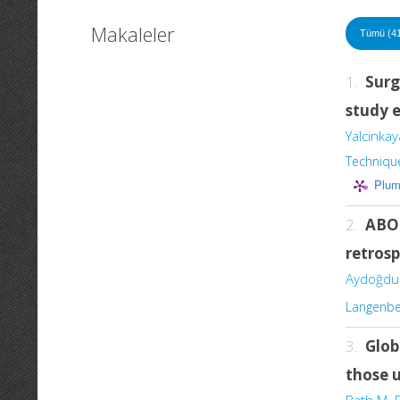
Makaleler
Tümü (4
1.
Surg
study e
Yalcinkay
Techniqu
Plum
2.
ABO 
retros
Aydoğdu 
Langenbec
3.
Glob
those 