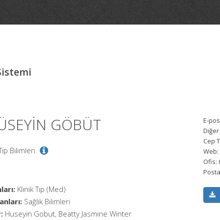
Sistemi
HÜSEYİN GÖBÜT
E-pos
Diğer
Cep T
Tıp Bilimleri
Web:
Ofis:
Posta
ları:
Klinik Tıp (Med)
anları:
Sağlık Bilimleri
:
Huseyin Gobut, Beatty Jasmine Winter