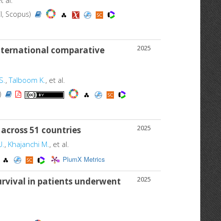
et al.
CI, Scopus)
2025
 international comparative
S.
,
Talboom K.
, et al.
)
2025
 across 51 countries
U.
,
Khajanchi M.
, et al.
PlumX Metrics
2025
 survival in patients underwent
.