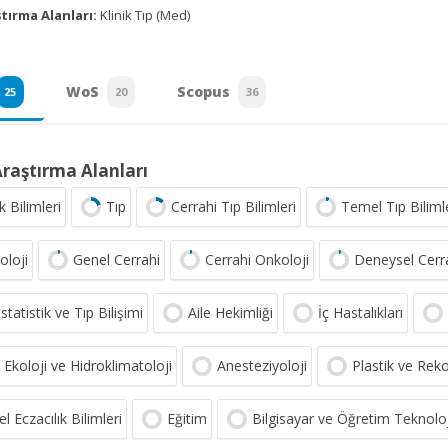
tırma Alanları:
Klinik Tıp (Med)
WoS
Scopus
25
20
36
Araştırma Alanları
k Bilimleri
Tıp
Cerrahi Tıp Bilimleri
Temel Tıp Biliml
oloji
Genel Cerrahi
Cerrahi Onkoloji
Deneysel Cerr
statistik ve Tıp Bilişimi
Aile Hekimliği
İç Hastalıkları
 Ekoloji ve Hidroklimatoloji
Anesteziyoloji
Plastik ve Reko
 Eczacılık Bilimleri
Eğitim
Bilgisayar ve Öğretim Teknoloji