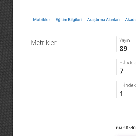
Metrikler
Eğitim Bilgileri
Araştırma Alanları
Akade
Yayın
Metrikler
89
H-İndek
7
H-İndek
1
BM Sürdür