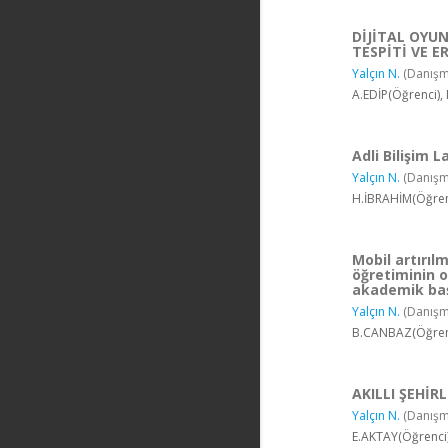
DİJİTAL OYU
TESPİTİ VE E
Yalçın N.
(Danışm
A.EDİP(Öğrenci),
Adli Bilişim
Yalçın N.
(Danışm
H.İBRAHİM(Öğrenc
Mobil artırıl
öğretiminin o
akademik başa
Yalçın N.
(Danışm
B.CANBAZ(Öğrenc
AKILLI ŞEHİR
Yalçın N.
(Danışm
E.AKTAY(Öğrenci