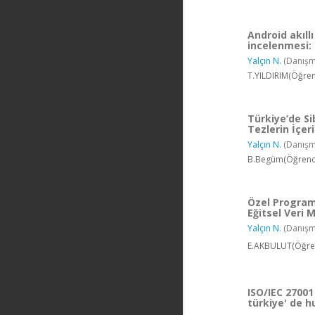
Android akıll
incelenmesi:
Yalçın N.
(Danışm
T.YILDIRIM(Öğren
Türkiye’de Si
Tezlerin İçeri
Yalçın N.
(Danışm
B.Begüm(Öğrenci
Özel Program
Eğitsel Veri 
Yalçın N.
(Danışm
E.AKBULUT(Öğren
ISO/IEC 27001
türkiye' de h