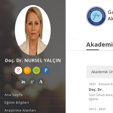
Ga
A
Akademi
Doç. Dr. NURSEL YALÇIN
Akademik Ün
2021 - Devam E
Doç. Dr.
Ana Sayfa
Gazi Üniversitesi
Eğitimi
Eğitim Bilgileri
2013 - 2021
Araştırma Alanları