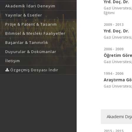
Yrd. Doç. Dr.
Akademik İdari Deneyim
Gazi Üniversitesi
Eğitimi
Yayınlar & Eserler
Proje & Patent & Tasarım
2009 - 2013
Yrd. Doç. Dr.
Bilimsel & Mesleki Faaliyetler
Gazi Üniversitesi,
Başarılar & Tanınırlık
2006 - 2009
Duyurular & Dokümanlar
Öğretim Görev
İletişim
Gazi Üniversitesi,
Özgeçmiş Dosyası İndir
1994 - 2006
Araştırma Gör
Gazi Üniversitesi,
Akademi Dış
2015 - 2015