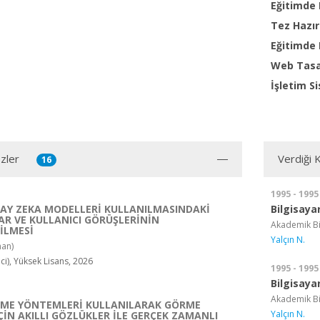
Eğitimde 
Tez Hazır
Eğitimde B
Web Tas
İşletim S
zler
Verdiği 
16
1995 - 1995
AY ZEKA MODELLERİ KULLANILMASINDAKİ
Bilgisayar
AR VE KULLANICI GÖRÜŞLERİNİN
Akademik Bir
İLMESİ
Yalçın N.
an)
), Yüksek Lisans, 2026
1995 - 1995
Bilgisaya
Akademik Bir
NME YÖNTEMLERİ KULLANILARAK GÖRME
Yalçın N.
ÇİN AKILLI GÖZLÜKLER İLE GERÇEK ZAMANLI