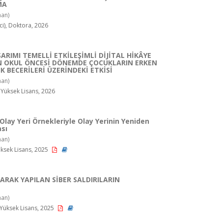
MA
an)
i), Doktora, 2026
RIMI TEMELLİ ETKİLEŞİMLİ DİJİTAL HİKÂYE
N OKUL ÖNCESİ DÖNEMDE ÇOCUKLARIN ERKEN
 BECERİLERİ ÜZERİNDEKİ ETKİSİ
an)
 Yüksek Lisans, 2026
lay Yeri Örnekleriyle Olay Yerinin Yeniden
ası
an)
üksek Lisans, 2025
ARAK YAPILAN SİBER SALDIRILARIN
an)
 Yüksek Lisans, 2025