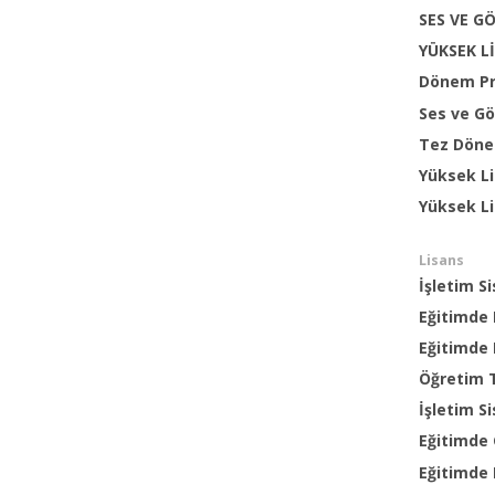
SES VE G
YÜKSEK L
Dönem Pr
Ses ve Gö
Tez Dön
Yüksek Li
Yüksek L
Lisans
İşletim S
Eğitimde 
Eğitimde 
Öğretim T
İşletim S
Eğitimde
Eğitimde 