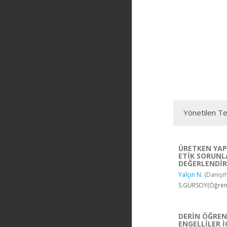
Yönetilen Te
ÜRETKEN YAP
ETİK SORUNL
DEĞERLENDİR
Yalçın N.
(Danışm
S.GÜRSOY(Öğrenci
DERİN ÖĞRE
ENGELLİLER İ