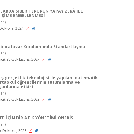
NLARDA SİBER TERÖRÜN YAPAY ZEKÂ İLE
RİŞİME ENGELLENMESİ
an)
 Doktora, 2024
 Laboratuvar Kurulumunda Standartlaşma
an)
i), Yüksek Lisans, 2024
mış gerçeklik teknolojisi ile yapılan matematik
rtaokul öğrencilerinin tutumlarına ve
rılarına etkisi
an)
i), Yüksek Lisans, 2023
LER İÇİN BİR ATIK YÖNETİMİ ÖNERİSİ
an)
), Doktora, 2023