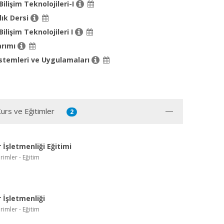
Bilişim Teknolojileri-I
lık Dersi
ilişim Teknolojileri I
arımı
istemleri ve Uygulamaları
Kurs ve Eğitimler
2
 İşletmenliği Eğitimi
imler - Eğitim
r İşletmenliği
imler - Eğitim