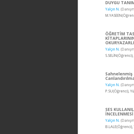
DUYGU TANI
Yalçın N.
(Danışm
M.YASEEN(Öğrenc
ÖĞRETİM TASA
KİTAPLARINI
OKURYAZARLIK
Yalçın N.
(Danışm
S.SELİN(Öğrenci),
Sahnelenmiş O
Canlandırılm
Yalçın N.
(Danışm
P.SU(Öğrenci), Y
SES KULLANIL
İNCELENMESİ
Yalçın N.
(Danışm
B.LALE(Öğrenci),