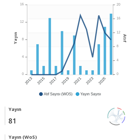
16
20
16
12
12
Yayın
Atıf
8
8
4
4
0
0
2015
2017
2019
2021
2023
2025
2013
Atıf Sayısı (WOS)
Yayın Sayısı
Yayın
81
Yayın (WoS)