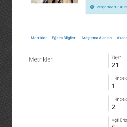
Araştırmacı kurum
Metrikler
Eğitim Bilgileri
Araştırma Alanları
Akade
Yayın
Metrikler
21
H-İndek
1
H-İndek
2
Açık Eri