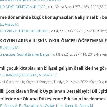
HILD DEVELOPMENT AND CARE
, cilt.192, sa.8, ss.1257-1269, 2022 (SSC
me döneminde küçük konuşmacılar: Gelişimsel bir ba
B.
,
Aksoy M.
 OF EARLY CHILDHOOD STUDIES
, cilt.4, sa.1, ss.239-259, 2020 (TRDizin
K OYUNLARINA İLİŞKİN OKUL ÖNCESİ ÖĞRETMENLE
B.
,
Aksoy M.
Üniversitesi Sosyal Bilimler Dergisi
, cilt.8, sa.2, ss.397-414, 2018 (Hakem
mli çocuk kitaplarının bilişsel gelişim özelliklerine gö
 L.
,
KARAKAŞ AKSOY M.
,
AKSOY A. B.
 Sınıf Öğretmenliği Öğrenci Kongresi, Türkiye, 21 Mayıs 2022, (Özet Bildiri
Dilli Çocuklara Yönelik Uygulanan Destekleyici Dil Eğit
erilerine ve Okuma Düzeylerine Etkisinin İncelenmesi
F.
,
Aksoy A. B.
,
Bayraktar V.
,
Özkan H. K.
,
Kanat K.
,
Aksoy M.