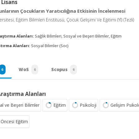
 Lisans
nlarının Çocukların Yaratıcılığına Etkisinin İncelenmesi
rsitesi, Eğitim Bilimleri Enstitüsü, Çocuk Gelişimi Ve Eğitimi (Yl) (Tezli)
aştırma Alanları:
Sağlık Bilimleri, Sosyal ve Beşeri Bilimler, Eğitim
tırma Alanları:
Sosyal Bilimler (Soc)
WoS
Scopus
6
6
6
Araştırma Alanları
al ve Beşeri Bilimler
Eğitim
Psikoloji
Gelişim Psikolo
 Öncesi Eğitim