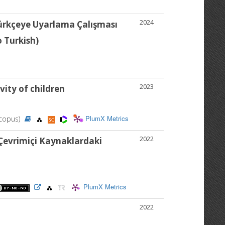
2024
ürkçeye Uyarlama Çalışması
o Turkish)
2023
vity of children
PlumX Metrics
 Scopus)
2022
 Çevrimiçi Kaynaklardaki
PlumX Metrics
2022