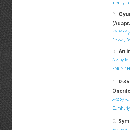
Inquiry i
2.
Oyun
(Adapta
KARAKAŞ
Sosyal, Be
3.
An i
Aksoy M.
EARLY C
4.
0-36
Önerile
Aksoy A. 
Cumhuriye
5.
Symb
Aksoy A. 