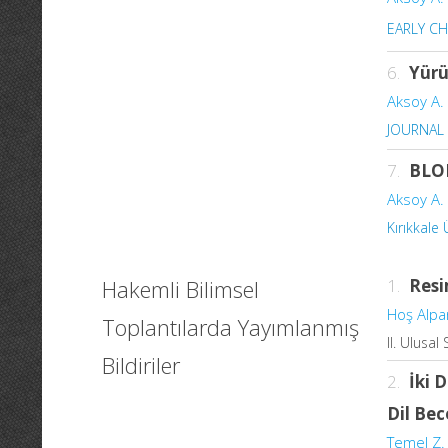
EARLY C
6.
Yürü
Aksoy A. 
JOURNAL
7.
BLO
Aksoy A. 
Kırıkkale 
Hakemli Bilimsel
1.
Resi
Hoş Alpar
Toplantılarda Yayımlanmış
II. Ulusal
Bildiriler
2.
İki 
Dil Bec
Temel Z. 