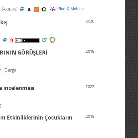
PlumX Metrics
I, Scopus)
2020
kış
)
2018
RİNİN GÖRÜŞLERİ
li Dergi)
2022
re incelenmesi
)
2019
im Etkinliklerinin Çocukların