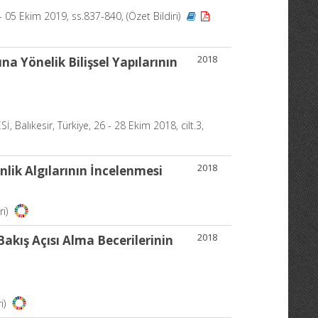
- 05 Ekim 2019, ss.837-840, (Özet Bildiri)
2018
 Yönelik Bilişsel Yapılarının
ıkesir, Türkiye, 26 - 28 Ekim 2018, cilt.3,
2018
ik Algılarının İncelenmesi
ri)
2018
kış Açısı Alma Becerilerinin
i)