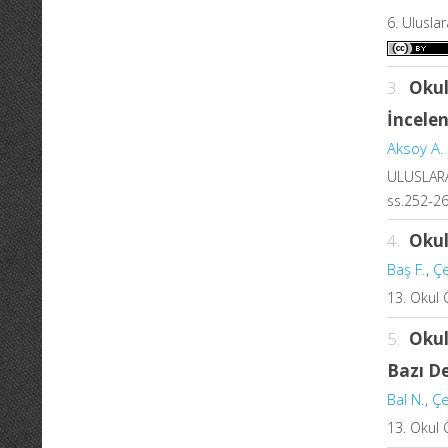
6. Ulusla
3.
Okul
İncele
Aksoy A. 
ULUSLARAR
ss.252-26
4.
Okul
Baş F.
,
Çe
13. Okul 
5.
Okul
Bazı D
Bal N.
,
Çe
13. Okul 