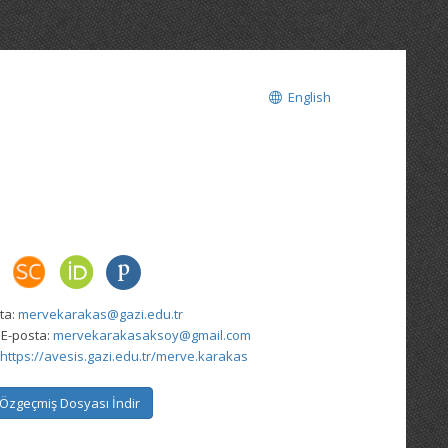
English
ta:
mervekarakas@gazi.edu.tr
 E-posta:
mervekarakasaksoy@gmail.com
https://avesis.gazi.edu.tr/merve.karakas
Özgeçmiş Dosyası İndir