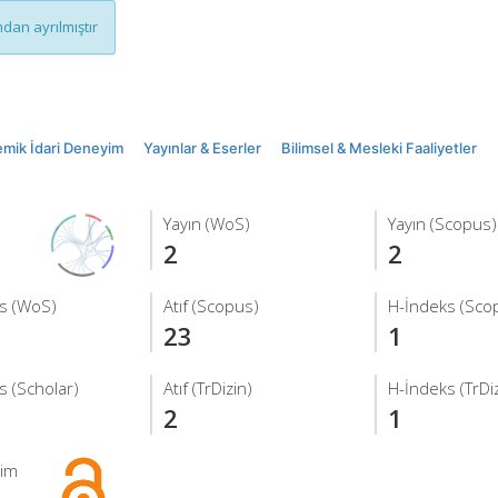
dan ayrılmıştır
mik İdari Deneyim
Yayınlar & Eserler
Bilimsel & Mesleki Faaliyetler
Yayın (WoS)
Yayın (Scopus)
2
2
s (WoS)
Atıf (Scopus)
H-İndeks (Sco
23
1
s (Scholar)
Atıf (TrDizin)
H-İndeks (TrDiz
2
1
şim