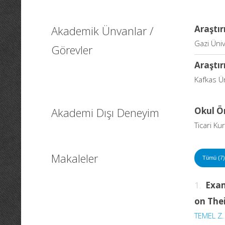
Akademik Ünvanlar /
Araştır
Gazi Üniv
Görevler
Araştır
Kafkas Ün
Akademi Dışı Deneyim
Okul Ö
Ticari K
Makaleler
Tümü (7)
1.
Exam
on The
TEMEL Z. 