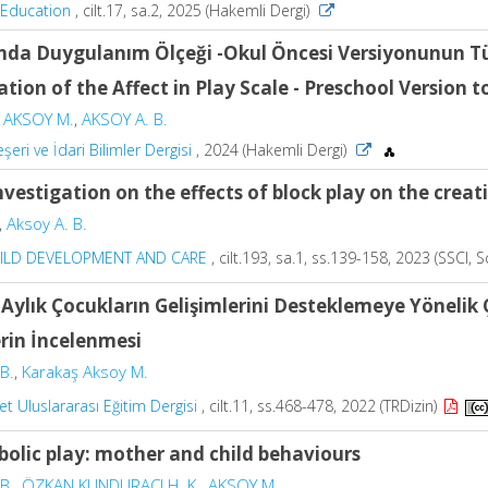
n Education
, cilt.17, sa.2, 2025 (Hakemli Dergi)
da Duygulanım Ölçeği -Okul Öncesi Versiyonunun T
tion of the Affect in Play Scale - Preschool Version t
 AKSOY M.
,
AKSOY A. B.
şeri ve İdari Bilimler Dergisi
, 2024 (Hakemli Dergi)
nvestigation on the effects of block play on the creati
,
Aksoy A. B.
HILD DEVELOPMENT AND CARE
, cilt.193, sa.1, ss.139-158, 2023 (SSCI,
 Aylık Çocukların Gelişimlerini Desteklemeye Yönelik
rin İncelenmesi
B.
,
Karakaş Aksoy M.
t Uluslararası Eğitim Dergisi
, cilt.11, ss.468-478, 2022 (TRDizin)
olic play: mother and child behaviours
B.
,
ÖZKAN KUNDURACI H. K.
,
AKSOY M.