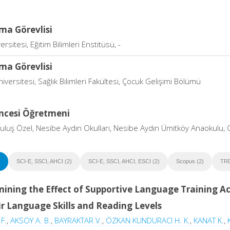
ma Görevlisi
ersitesi, Eğitim Bilimleri Enstitüsü, -
ma Görevlisi
iversitesi, Sağlık Bilimleri Fakültesi, Çocuk Gelişimi Bölümü
ncesi Öğretmeni
uruluş Özel, Nesibe Aydın Okulları, Nesibe Aydın Ümitköy Anaokulu
SCI-E, SSCI, AHCI (2)
SCI-E, SSCI, AHCI, ESCI (2)
Scopus (2)
TRD
ining the Effect of Supportive Language Training Acti
ir Language Skills and Reading Levels
F.
,
AKSOY A. B.
,
BAYRAKTAR V.
,
ÖZKAN KUNDURACI H. K.
,
KANAT K.
,