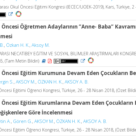
rarası Okul Öncesi Eğitimi Kongresi (IECEC/UOEK-2019), Kars, Türkiye, 2 
 Öncesi Öğretmen Adaylarının ”Anne- Baba” Kavramına
nmesi
B.
,
Özkan H. K.
,
Aksoy M.
ASI NECATİBEY EĞİTİM VE SOSYAL BİLİMLER ARAŞTIRMALARI KONGRESİ, Bal
5, (Tam Metin Bildiri)
 Öncesi Eğitim Kurumuna Devam Eden Çocukların Benl
rgin S.
,
AKSOY M.
,
ÖZKAN H. K.
,
AKSOY A. B.
Öncesi Eğitimi Öğrenci Kongresi, Türkiye, 26 - 28 Nisan 2018, (Özet Bildi
 Öncesi Eğitim Kurumlarına Devam Eden Çocukların Ba
eğişkenlere Göre İncelenmesi
tin A.
,
Gören G.
,
AKSOY M.
,
ÖZKAN H. K.
,
AKSOY A. B.
Öncesi Eğitim Öğrenci Kongresi, Türkiye, 26 - 28 Nisan 2018, (Özet Bildir