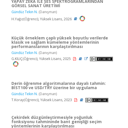
YAPAY ZEKA İLE SES SPEKTROGRAMLARINDAN
GÖRSEL SANAT ÜRETİMİ
Gündüz Tekin N.
(Danışman)
H.Yağız(Öğrenci), Yüksek Lisans, 2026
Küçük örneklem çaplı yüksek boyutlu verilerde
klasik ve sağlam kümeleme yöntemlerinin
performanslarının karşılaştırılması
Gündüz Tekin N.
(Danışman)
G.KILIÇ(Öğrenci), Yüksek Lisans, 2025
Derin öğrenme algoritmalarına dayalı tahmin:
BİST100 ve USD/TRY üzerine bir uygulama
Gündüz Tekin N.
(Danışman)
T.Koray(Öğrenci), Yüksek Lisans, 2023
Çekirdek düzgünleştirmesiyle yoğunluk
fonksiyonu tahmininde bant genişliği seçim
yöntemlerinin karşılaştırılması