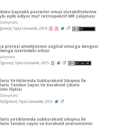
oku kaynaklı posterior omuz instabilitelerine
bı eşlik ediyor mu? retrospektif MR çalışması
(Danışman)
enci), Tıpta Uzmanlık, 2019
ça protezi ameliyatının sagital omurga dengesi
 denge üzerindeki etkisi
anışman)
ğrenci), Tıpta Uzmanlık, 2015
aris Yırtıklarında Subkorakoid Sıkışma İle
aris Tendon Sayısı Ve Korakoid Çıkıntı
nin İlişkisi
(Danışman)
(Öğrenci), Tıpta Uzmanlık, 2015
aris yırtıklarında subkorakoid sıkışma ile
aris tendon sayısı ve korakoid anatomisinin