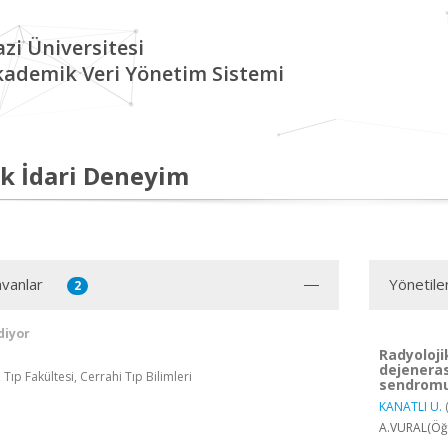
zi Üniversitesi
kademik Veri Yönetim Sistemi
k İdari Deneyim
vanlar
Yönetile
2
diyor
Radyoloji
dejeneras
 Tıp Fakültesi, Cerrahi Tıp Bilimleri
sendromu 
KANATLI U.
A.VURAL(Öğr