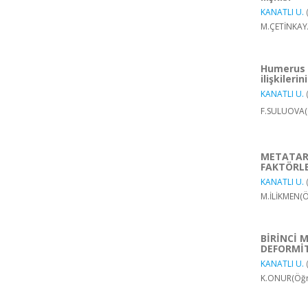
KANATLI U.
M.ÇETİNKAYA
Humerus b
ilişkileri
KANATLI U.
F.SULUOVA(Ö
METATARS
FAKTÖRL
KANATLI U.
M.İLİKMEN(Ö
BİRİNCİ 
DEFORMİTE
KANATLI U.
K.ONUR(Öğre