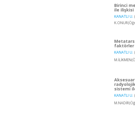
Birinci m
ile ilişkisi
KANATLI U.
K.ONUR(Öğre
Metatars 
faktörler
KANATLI U.
M.İLİKMEN(Ö
Aksesuar 
radyoloji
sistemi i
KANATLI U.
M.NADİR(Öğr