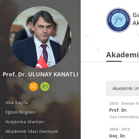
Ga
A
Akademi
Prof. Dr. ULUNAY KANATLI
Akademik Ün
Ana Sayfa
2010 - Devam E
Prof. Dr.
Eğitim Bilgileri
Gazi Üniversitesi,
Araştırma Alanları
2004 - 2010
Akademik İdari Deneyim
Doç. Dr.