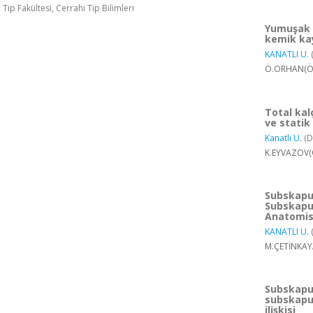
 Tıp Fakültesi, Cerrahi Tıp Bilimleri
Yumuşak d
kemik kay
KANATLI U.
Ö.ORHAN(Öğr
Total kal
ve statik
Kanatlı U.
(D
K.EYVAZOV(Ö
Subskapul
Subskapul
Anatomisi
KANATLI U.
M.ÇETİNKAYA
Subskapul
subskapul
ilişkisi