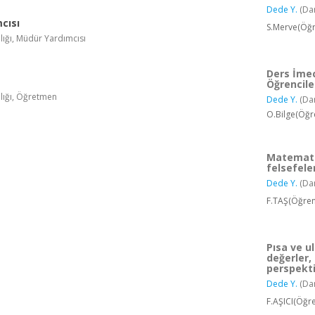
Dede Y.
(Da
cısı
S.Merve(Öğr
nlığı, Müdür Yardımcısı
Ders İme
Öğrencile
nlığı, Öğretmen
Dede Y.
(Da
O.Bilge(Öğr
Matematik
felsefele
Dede Y.
(Da
F.TAŞ(Öğren
Pısa ve u
değerler,
perspekti
Dede Y.
(Da
F.AŞICI(Öğr