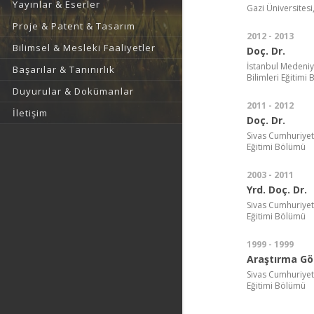
Yayınlar & Eserler
Gazi Üniversitesi
Proje & Patent & Tasarım
2012 - 2013
Bilimsel & Mesleki Faaliyetler
Doç. Dr.
İstanbul Medeniye
Başarılar & Tanınırlık
Bilimleri Eğitimi
Duyurular & Dokümanlar
2011 - 2012
İletişim
Doç. Dr.
Sivas Cumhuriyet 
Eğitimi Bölümü
2003 - 2011
Yrd. Doç. Dr.
Sivas Cumhuriyet 
Eğitimi Bölümü
1999 - 1999
Araştırma Gör
Sivas Cumhuriyet 
Eğitimi Bölümü