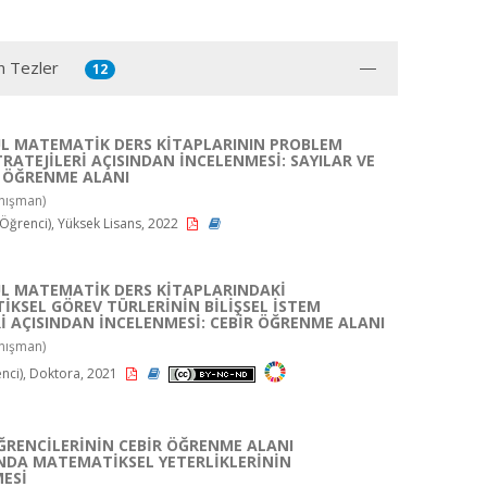
n Tezler
12
L MATEMATİK DERS KİTAPLARININ PROBLEM
RATEJİLERİ AÇISINDAN İNCELENMESİ: SAYILAR VE
 ÖĞRENME ALANI
nışman)
ğrenci), Yüksek Lisans, 2022
L MATEMATİK DERS KİTAPLARINDAKİ
KSEL GÖREV TÜRLERİNİN BİLİŞSEL İSTEM
İ AÇISINDAN İNCELENMESİ: CEBİR ÖĞRENME ALANI
nışman)
enci), Doktora, 2021
 ÖĞRENCİLERİNİN CEBİR ÖĞRENME ALANI
NDA MATEMATİKSEL YETERLİKLERİNİN
ESİ