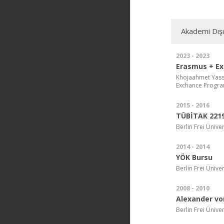
Akademi Dış
2023 - 2023
Erasmus + E
Khojaahmet Yassa
Exchance Progr
2015 - 2016
TÜBİTAK 2219
Berlin Frei Üniv
2014 - 2014
YÖK Bursu
Berlin Frei Ünive
2008 - 2010
Alexander vo
Berlin Frei Ünive