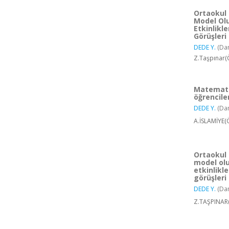
Ortaokul
Model Olu
Etkinlikl
Görüşleri
DEDE Y.
(Da
Z.Taşpınar(
Matematik
öğrencile
DEDE Y.
(Da
A.İSLAMİYE(
Ortaokul 
model olu
etkinlikl
görüşleri
DEDE Y.
(Da
Z.TAŞPINAR(