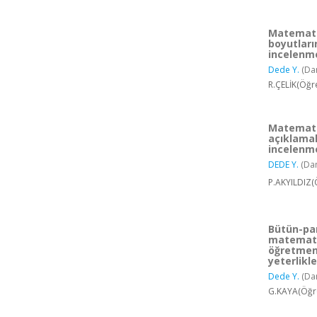
Matemati
boyutları
incelenme
Dede Y.
(Da
R.ÇELİK(Öğr
Matemati
açıklamal
incelenm
DEDE Y.
(Da
P.AKYILDIZ(
Bütün-pa
matemati
öğretmen
yeterlikle
Dede Y.
(Da
G.KAYA(Öğre