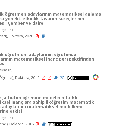
k öğretmen adaylarının matematiksel anlama
na yönelik etkinlik tasarım süreçlerinin
si: Çember ve daire
nışman)
enci), Doktora, 2020
k öğretmeni adaylarının öğretimsel
arının matematiksel inanç perspektifinden
esi
nışman)
Öğrenci), Doktora, 2019
rça-bütün öğrenme modelinin farklı
ksel inançlara sahip ilköğretim matematik
 adaylarının matematiksel modelleme
rine etkisi
nışman)
nci), Doktora, 2018