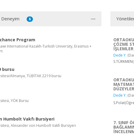
ı Deneyim
Yönetile
6
xchance Program
ORTAOKU
ÇÖZME ST
wi International Kazakh-Turkish University, Erasmus +
İŞLEMLER
am
Dede Y.
(Da
S.TÜRKMEN(Ö
 bursu
ersitesi/Almanya, TÜBİTAK 2219 bursu
ORTAOKU
MATEMATİ
DÜZEYLER
Dede Y.
(Da
rsitesi, YÖK Bursu
S.Polat(Öğr
n Humbolt Vakfı Bursiyeri
7. SINIF
rsitesi, Alexander von Humbolt Vakfı Bursiyeri
BAĞLAMI
İNCELENM