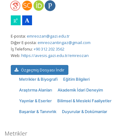
E-posta:
emreozan@gazi.edu.tr
Diğer E-posta:
emreozantingaz@gmail.com
İş Telefonu:
+90 312 202 3562
Web:
https://avesis.gazi.edu.tr/emreozan
Özgeçmiş Dosyası İndir
Metrikler & Biyografi
Eğitim Bilgileri
Araştırma Alanları
Akademik İdari Deneyim
Yayınlar & Eserler
Bilimsel & Mesleki Faaliyetler
Başarılar & Tanınırlık
Duyurular & Dokümanlar
Metrikler