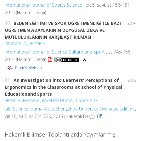
International Journal of Sports Science
, cilt.5, sa.4, ss.156-161,
2015 (Hakemli Dergi)
40.
BEDEN EĞİTİMİ VE SPOR ÖĞRETMENLİĞİ İLE BAZI
2014
ÖĞRETMEN ADAYLARININ DUYGUSAL ZEKA VE
MUTLULUKLARININ KARŞILAŞTIRILMASI
TİNGAZ E. O.
,
HAZAR M.
International Journal of Science Culture and Sport
, ss.745-756,
2014 (Hakemli Dergi)
PlumX Metrics
41.
An Investigation into Learners’ Perceptions of
2013
Ergonomics in the Classrooms at school of Physical
Educationand Sports
ARPACI F.
,
HAZAR M.
,
BAYANSALDUZ M.
,
TİNGAZ E. O.
Life Science Journal-Acta Zhengzhou University Overseas Edition
,
cilt.10, sa.7, ss.714-720, 2013 (Hakemli Dergi)
Hakemli Bilimsel Toplantılarda Yayımlanmış