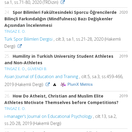
sa.1, ss.71-80, 2020 (TRDizin)
24.
Spor Bilimleri Fakültesindeki Sporcu Öğrencilerde
2020
Bilinçli Farkındalığın (Mindfulness) Bazı Değişkenler
Açısından İncelenmesi
TİNGAZ E. O.
Türk Spor Bilimleri Dergisi
, cilt.3, sa.1, ss.21-28, 2020 (Hakemli
Dergi)
25.
Humility in Turkish University Student Athletes
2019
and Non-Athletes
TİNGAZ E. O.
,
GÜVENDİ B.
Asian Journal of Education and Training
, cilt.5, sa.3, ss.459-466,
PlumX Metrics
2019 (Hakemli Dergi)
26.
How Do Atheist, Christian and Muslim Elite
2019
Athletes Motivate Themselves before Competitions?
TİNGAZ E. O.
i-manager’s Journal on Educational Psychology
, cilt.13, sa.2,
ss.20-28, 2019 (Hakemli Dergi)