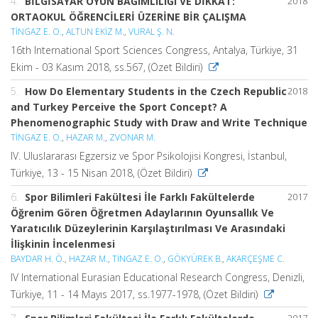
4.
BİLGİSAYAR OYUN BAĞIMLILIĞI VE DİKKAT:
2018
ORTAOKUL ÖĞRENCİLERİ ÜZERİNE BİR ÇALIŞMA
TİNGAZ E. O.
,
ALTUN EKİZ M.
,
VURAL Ş. N.
16th International Sport Sciences Congress, Antalya, Türkiye, 31
Ekim - 03 Kasım 2018, ss.567, (Özet Bildiri)
5.
How Do Elementary Students in the Czech Republic
2018
and Turkey Perceive the Sport Concept? A
Phenomenographic Study with Draw and Write Technique
TİNGAZ E. O.
,
HAZAR M.
,
ZVONAR M.
IV. Uluslararası Egzersiz ve Spor Psikolojisi Kongresi, İstanbul,
Türkiye, 13 - 15 Nisan 2018, (Özet Bildiri)
6.
Spor Bilimleri Fakültesi İle Farklı Fakültelerde
2017
Öğrenim Gören Öğretmen Adaylarının Oyunsallık Ve
Yaratıcılık Düzeylerinin Karşılaştırılması Ve Arasındaki
İlişkinin İncelenmesi
BAYDAR H. Ö.
,
HAZAR M.
,
TİNGAZ E. O.
,
GÖKYÜREK B.
,
AKARÇEŞME C.
IV International Eurasian Educational Research Congress, Denizli,
Türkiye, 11 - 14 Mayıs 2017, ss.1977-1978, (Özet Bildiri)
2017