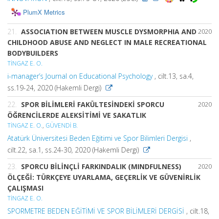
PlumX Metrics
21.
ASSOCIATION BETWEEN MUSCLE DYSMORPHIA AND
2020
CHILDHOOD ABUSE AND NEGLECT IN MALE RECREATIONAL
BODYBUILDERS
TİNGAZ E. O.
i-manager’s Journal on Educational Psychology
, cilt.13, sa.4,
ss.19-24, 2020 (Hakemli Dergi)
22.
SPOR BİLİMLERİ FAKÜLTESİNDEKİ SPORCU
2020
ÖĞRENCİLERDE ALEKSİTİMİ VE SAKATLIK
TİNGAZ E. O.
,
GÜVENDİ B.
Atatürk Üniversitesi Beden Eğitimi ve Spor Bilimleri Dergisi
,
cilt.22, sa.1, ss.24-30, 2020 (Hakemli Dergi)
23.
SPORCU BİLİNÇLİ FARKINDALIK (MINDFULNESS)
2020
ÖLÇEĞİ: TÜRKÇEYE UYARLAMA, GEÇERLİK VE GÜVENİRLİK
ÇALIŞMASI
TİNGAZ E. O.
SPORMETRE BEDEN EĞİTİMİ VE SPOR BİLİMLERİ DERGİSİ
, cilt.18,