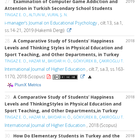
27.
Examination of Computer Game Addiction and
2019
Attention in Turkish Secondary School Students
TİNGAZ E. O.
,
ALTUN M.
,
VURAL Ş. N.
i-manager’s Journal on Educational Psychology
, cilt.13, sa.1,
ss.14-21, 2019 (Hakemli Dergi)
28.
A Comparative Study of Students’ Happiness
2018
Levels and Thinking Styles in Physical Education and
Sport Teaching, and Other Departments, in Turkey
TİNGAZ E. O.
,
HAZAR M.
,
BAYDAR H. Ö.
,
GÖKYÜREK B.
,
ÇAKIROĞLU T.
International Journal of Higher Education
, cilt.7, sa.3, ss.163-
1170, 2018 (Scopus)
PlumX Metrics
29.
A Comparative Study of Students’ Happiness
2018
Levels and ThinkingStyles in Physical Education and
Sport Teaching, and Other Departments,in Turkey
TİNGAZ E. O.
,
HAZAR M.
,
BAYDAR H. Ö.
,
GÖKYÜREK B.
,
ÇAKIROĞLU T.
International Journal of Higher Education
, 2018 (Scopus)
30.
How Do Elementary Students in Turkey and the
2018