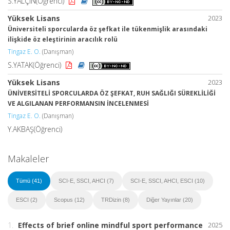
S.YALÇIN(Öğrenci)
Yüksek Lisans
2023
Üniversiteli sporcularda öz şefkat ile tükenmişlik arasındaki
ilişkide öz eleştirinin aracılık rolü
Tingaz E. O.
(Danışman)
S.YATAK(Öğrenci)
Yüksek Lisans
2023
ÜNİVERSİTELİ SPORCULARDA ÖZ ŞEFKAT, RUH SAĞLIĞI SÜREKLİLİĞİ
VE ALGILANAN PERFORMANSIN İNCELENMESİ
Tingaz E. O.
(Danışman)
Y.AKBAŞ(Öğrenci)
Makaleler
Tümü (41)
SCI-E, SSCI, AHCI (7)
SCI-E, SSCI, AHCI, ESCI (10)
ESCI (2)
Scopus (12)
TRDizin (8)
Diğer Yayınlar (20)
1.
Effects of brief online mindful sport performance
2025