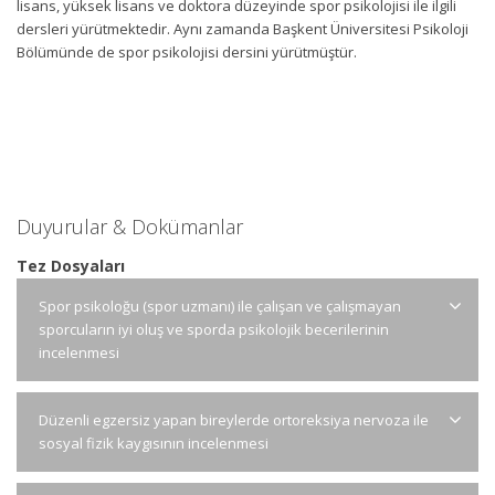
lisans, yüksek lisans ve doktora düzeyinde spor psikolojisi ile ilgili
dersleri yürütmektedir. Aynı zamanda Başkent Üniversitesi Psikoloji
Bölümünde de spor psikolojisi dersini yürütmüştür.
Duyurular & Dokümanlar
Tez Dosyaları
Spor psikoloğu (spor uzmanı) ile çalışan ve çalışmayan
sporcuların iyi oluş ve sporda psikolojik becerilerinin
incelenmesi
Düzenli egzersiz yapan bireylerde ortoreksiya nervoza ile
sosyal fizik kaygısının incelenmesi