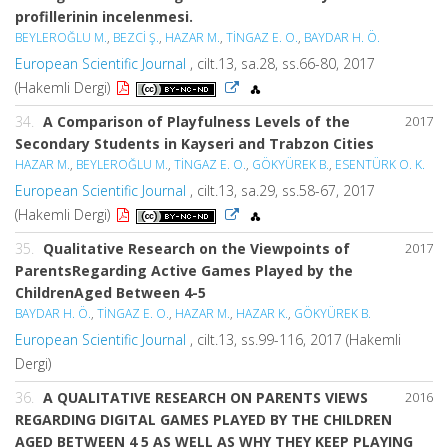
profillerinin incelenmesi.
BEYLEROĞLU M.
,
BEZCİ Ş.
,
HAZAR M.
,
TİNGAZ E. O.
,
BAYDAR H. Ö.
European Scientific Journal
, cilt.13, sa.28, ss.66-80, 2017
(Hakemli Dergi)
34.
A Comparison of Playfulness Levels of the
2017
Secondary Students in Kayseri and Trabzon Cities
HAZAR M.
,
BEYLEROĞLU M.
,
TİNGAZ E. O.
,
GÖKYÜREK B.
,
ESENTÜRK O. K.
European Scientific Journal
, cilt.13, sa.29, ss.58-67, 2017
(Hakemli Dergi)
35.
Qualitative Research on the Viewpoints of
2017
ParentsRegarding Active Games Played by the
ChildrenAged Between 4-5
BAYDAR H. Ö.
,
TİNGAZ E. O.
,
HAZAR M.
,
HAZAR K.
,
GÖKYÜREK B.
European Scientific Journal
, cilt.13, ss.99-116, 2017 (Hakemli
Dergi)
36.
A QUALITATIVE RESEARCH ON PARENTS VIEWS
2016
REGARDING DIGITAL GAMES PLAYED BY THE CHILDREN
AGED BETWEEN 4 5 AS WELL AS WHY THEY KEEP PLAYING