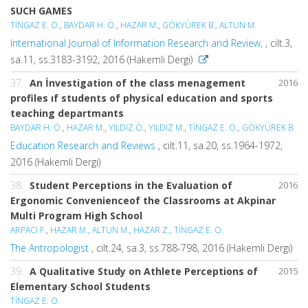
SUCH GAMES
TİNGAZ E. O.
,
BAYDAR H. Ö.
,
HAZAR M.
,
GÖKYÜREK B.
,
ALTUN M.
International Journal of Information Research and Review,
, cilt.3,
sa.11, ss.3183-3192, 2016 (Hakemli Dergi)
37.
An İnvestigation of the class menagement
2016
profiles ıf students of physical education and sports
teaching departmants
BAYDAR H. Ö.
,
HAZAR M.
,
YILDIZ Ö.
,
YILDIZ M.
,
TİNGAZ E. O.
,
GÖKYÜREK B.
Education Research and Reviews
, cilt.11, sa.20, ss.1964-1972,
2016 (Hakemli Dergi)
38.
Student Perceptions in the Evaluation of
2016
Ergonomic Convenienceof the Classrooms at Akpinar
Multi Program High School
ARPACI F.
,
HAZAR M.
,
ALTUN M.
,
HAZAR Z.
,
TİNGAZ E. O.
The Antropologist
, cilt.24, sa.3, ss.788-798, 2016 (Hakemli Dergi)
39.
A Qualitative Study on Athlete Perceptions of
2015
Elementary School Students
TİNGAZ E. O.