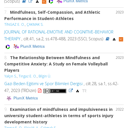
PlumX Metrics
(Scopus)
7.
Mindfulness, Self-Compassion, and Athletic
2023
Performance in Student-Athletes
TİNGAZ E. O.
,
ÇAKMAK S.
JOURNAL OF RATIONAL-EMOTIVE AND COGNITIVE-BEHAVIOR
THERAPY
, cilt.41, sa.2, ss.478-488, 2023 (SSCI, Scopus)
PlumX Metrics
8.
The Relationship Between Mindfulness and
2023
Competitive Anxiety: A Study on Female Volleyball
Players
Yalçın S.
,
Tingaz E. O.
,
Bilgin Ü.
Gazi Beden Eğitimi ve Spor Bilimleri Dergisi
, cilt.28, sa.1, ss.42-
47, 2023 (TRDizin)
PlumX Metrics
9.
Examination of mindfulness and impulsiveness in
2022
university student-athletes in terms of sports injury
development history
Tingaz E. O.
,
Ekiz M. A.
,
Çakmak S.