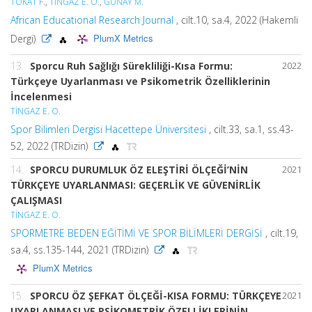
TOKAT F.
,
TİNGAZ E. O.
,
GÜNAY M.
African Educational Research Journal
, cilt.10, sa.4, 2022 (Hakemli
PlumX Metrics
Dergi)
13.
Sporcu Ruh Sağlığı Sürekliliği-Kısa Formu:
2022
Türkçeye Uyarlanması ve Psikometrik Özelliklerinin
İncelenmesi
TİNGAZ E. O.
Spor Bilimleri Dergisi Hacettepe Üniversitesi
, cilt.33, sa.1, ss.43-
52, 2022 (TRDizin)
14.
SPORCU DURUMLUK ÖZ ELEŞTİRİ ÖLÇEĞİ’NİN
2021
TÜRKÇEYE UYARLANMASI: GEÇERLİK VE GÜVENİRLİK
ÇALIŞMASI
TİNGAZ E. O.
SPORMETRE BEDEN EĞİTİMİ VE SPOR BİLİMLERİ DERGİSİ
, cilt.19,
sa.4, ss.135-144, 2021 (TRDizin)
PlumX Metrics
15.
SPORCU ÖZ ŞEFKAT ÖLÇEĞİ-KISA FORMU: TÜRKÇEYE
2021
UYARLANMASI VE PSİKOMETRİK ÖZELLİKLERİNİN