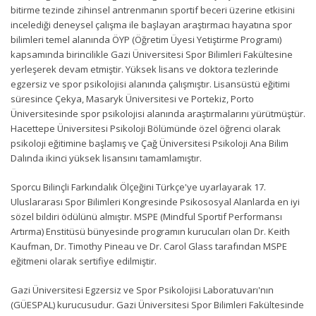
bitirme tezinde zihinsel antrenmanın sportif beceri üzerine etkisini
incelediği deneysel çalışma ile başlayan araştırmacı hayatına spor
bilimleri temel alanında ÖYP (Öğretim Üyesi Yetiştirme Programı)
kapsamında birincilikle Gazi Üniversitesi Spor Bilimleri Fakültesine
yerleşerek devam etmiştir. Yüksek lisans ve doktora tezlerinde
egzersiz ve spor psikolojisi alanında çalışmıştır. Lisansüstü eğitimi
süresince Çekya, Masaryk Üniversitesi ve Portekiz, Porto
Üniversitesinde spor psikolojisi alanında araştırmalarını yürütmüştür.
Hacettepe Üniversitesi Psikoloji Bölümünde özel öğrenci olarak
psikoloji eğitimine başlamış ve Çağ Üniversitesi Psikoloji Ana Bilim
Dalında ikinci yüksek lisansını tamamlamıştır.
Sporcu Bilinçli Farkındalık Ölçeğini Türkçe'ye uyarlayarak 17.
Uluslararası Spor Bilimleri Kongresinde Psikososyal Alanlarda en iyi
sözel bildiri ödülünü almıştır. MSPE (Mindful Sportif Performansı
Artırma) Enstitüsü bünyesinde programın kurucuları olan Dr. Keith
Kaufman, Dr. Timothy Pineau ve Dr. Carol Glass tarafından MSPE
eğitmeni olarak sertifiye edilmiştir.
Gazi Üniversitesi Egzersiz ve Spor Psikolojisi Laboratuvarı'nın
(GÜESPAL) kurucusudur. Gazi Üniversitesi Spor Bilimleri Fakültesinde