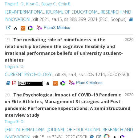
Tingaz E. O.
,
Kızar O.
,
Bulğay C.
,
Çetin E.
IJERI-INTERNATIONAL JOURNAL OF EDUCATIONAL RESEARCH AND
INNOVATION
, cilt.2021, sa.15, ss.388-399, 2021 (ESCI, Scopus)
PlumX Metrics
19.
The mediating role of mindfulness in the
2020
relationship between the cognitive flexibility and
irrational performance beliefs of university student-
athletes
Tingaz E. O.
CURRENT PSYCHOLOGY
, cilt.39, sa.4, ss.1208-1214, 2020 (SSCI)
PlumX Metrics
20.
The Psychological Impact of COVID-19 Pandemic
2020
on Elite Athletes, Management Strategies and Post-
pandemic Performance Expectations: A Semi Structured
Interview Study
Tingaz E. O.
IJERI : INTERNATIONAL JOURNAL OF EDUCATIONAL RESEARCH AND
INNOVATION
, cilt.15, ss.73-81, 2020 (ESCI)