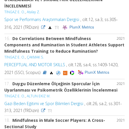
İNCELENMESİ
TİNGAZ E. O.
,
Atalay Z.
Spor ve Performans Araştırmaları Dergisi
, cilt.12, sa.3, ss.305-
PlumX Metrics
316, 2021 (TRDizin)
16.
Do Correlations Between Mindfulness
2021
Components and Rumination in Student Athletes Support
Mindfulness Training to Reduce Rumination?
TİNGAZ E. O.
,
ÇAKMAK S.
PERCEPTUAL AND MOTOR SKILLS
, cilt.128, sa.4, ss.1409-1420,
PlumX Metrics
2021 (SSCI, Scopus)
17.
Duygu Düzenleme Ölçeğinin Sporcular İçin
2021
Uyarlanması ve Psikometrik Özelliklerinin İncelenmesi
TİNGAZ E. O.
,
ALTUN EKİZ M.
Gazi Beden Eğitimi ve Spor Bilimleri Dergisi
, cilt.26, sa.2, ss.301-
313, 2021 (TRDizin)
18.
Mindfulness in Male Soccer Players: A Cross-
2021
Sectional Study