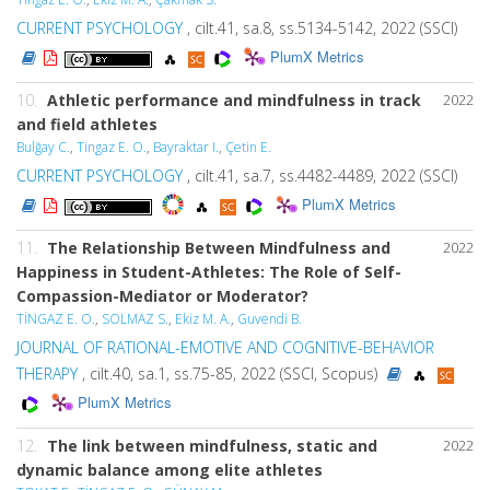
CURRENT PSYCHOLOGY
, cilt.41, sa.8, ss.5134-5142, 2022 (SSCI)
PlumX Metrics
10.
Athletic performance and mindfulness in track
2022
and field athletes
Bulğay C.
,
Tingaz E. O.
,
Bayraktar I.
,
Çetin E.
CURRENT PSYCHOLOGY
, cilt.41, sa.7, ss.4482-4489, 2022 (SSCI)
PlumX Metrics
11.
The Relationship Between Mindfulness and
2022
Happiness in Student-Athletes: The Role of Self-
Compassion-Mediator or Moderator?
TİNGAZ E. O.
,
SOLMAZ S.
,
Ekiz M. A.
,
Guvendi B.
JOURNAL OF RATIONAL-EMOTIVE AND COGNITIVE-BEHAVIOR
THERAPY
, cilt.40, sa.1, ss.75-85, 2022 (SSCI, Scopus)
PlumX Metrics
12.
The link between mindfulness, static and
2022
dynamic balance among elite athletes