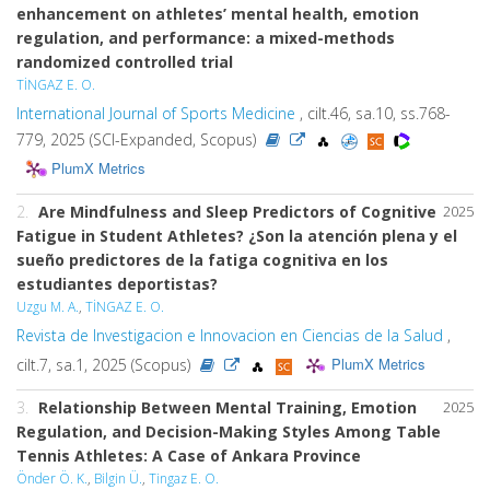
enhancement on athletes’ mental health, emotion
regulation, and performance: a mixed-methods
randomized controlled trial
TİNGAZ E. O.
International Journal of Sports Medicine
, cilt.46, sa.10, ss.768-
779, 2025 (SCI-Expanded, Scopus)
PlumX Metrics
2.
Are Mindfulness and Sleep Predictors of Cognitive
2025
Fatigue in Student Athletes? ¿Son la atención plena y el
sueño predictores de la fatiga cognitiva en los
estudiantes deportistas?
Uzgu M. A.
,
TİNGAZ E. O.
Revista de Investigacion e Innovacion en Ciencias de la Salud
,
PlumX Metrics
cilt.7, sa.1, 2025 (Scopus)
3.
Relationship Between Mental Training, Emotion
2025
Regulation, and Decision-Making Styles Among Table
Tennis Athletes: A Case of Ankara Province
Önder Ö. K.
,
Bilgin Ü.
,
Tingaz E. O.