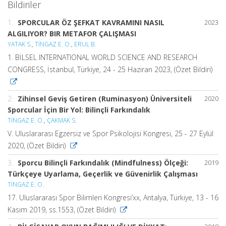
Bildiriler
1.
SPORCULAR ÖZ ŞEFKAT KAVRAMINI NASIL
2023
ALGILIYOR? BIR METAFOR ÇALIŞMASI
YATAK S.
,
TİNGAZ E. O.
,
ERUL B.
1. BİLSEL INTERNATIONAL WORLD SCIENCE AND RESEARCH
CONGRESS, İstanbul, Türkiye, 24 - 25 Haziran 2023, (Özet Bildiri)
2.
Zihinsel Geviş Getiren (Ruminasyon) Üniversiteli
2020
Sporcular İçin Bir Yol: Bilinçli Farkındalık
TİNGAZ E. O.
,
ÇAKMAK S.
V. Uluslararası Egzersiz ve Spor Psikolojisi Kongresi, 25 - 27 Eylül
2020, (Özet Bildiri)
3.
Sporcu Bilinçli Farkındalık (Mindfulness) Ölçeği:
2019
Türkçeye Uyarlama, Geçerlik ve Güvenirlik Çalışması
TİNGAZ E. O.
17. Uluslararası Spor Bilimleri Kongresi’xx, Antalya, Türkiye, 13 - 16
Kasım 2019, ss.1553, (Özet Bildiri)