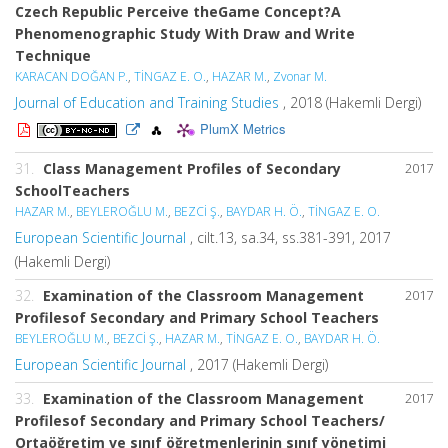
Czech Republic Perceive theGame Concept?A
Phenomenographic Study With Draw and Write
Technique
KARACAN DOĞAN P.
,
TİNGAZ E. O.
,
HAZAR M.
,
Zvonar M.
Journal of Education and Training Studies
, 2018 (Hakemli Dergi)
PlumX Metrics
31.
Class Management Profiles of Secondary
2017
SchoolTeachers
HAZAR M.
,
BEYLEROĞLU M.
,
BEZCİ Ş.
,
BAYDAR H. Ö.
,
TİNGAZ E. O.
European Scientific Journal
, cilt.13, sa.34, ss.381-391, 2017
(Hakemli Dergi)
32.
Examination of the Classroom Management
2017
Profilesof Secondary and Primary School Teachers
BEYLEROĞLU M.
,
BEZCİ Ş.
,
HAZAR M.
,
TİNGAZ E. O.
,
BAYDAR H. Ö.
European Scientific Journal
, 2017 (Hakemli Dergi)
33.
Examination of the Classroom Management
2017
Profilesof Secondary and Primary School Teachers/
Ortaöğretim ve sınıf öğretmenlerinin sınıf yönetimi