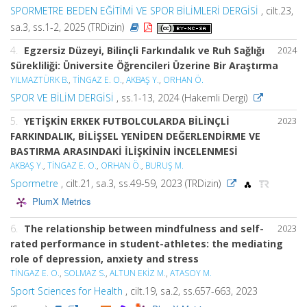
SPORMETRE BEDEN EĞİTİMİ VE SPOR BİLİMLERİ DERGİSİ
, cilt.23,
sa.3, ss.1-2, 2025 (TRDizin)
4.
Egzersiz Düzeyi, Bilinçli Farkındalık ve Ruh Sağlığı
2024
Sürekliliği: Üniversite Öğrencileri Üzerine Bir Araştırma
YILMAZTÜRK B.
,
TİNGAZ E. O.
,
AKBAŞ Y.
,
ORHAN Ö.
SPOR VE BİLİM DERGİSİ
, ss.1-13, 2024 (Hakemli Dergi)
5.
YETİŞKİN ERKEK FUTBOLCULARDA BİLİNÇLİ
2023
FARKINDALIK, BİLİŞSEL YENİDEN DEĞERLENDİRME VE
BASTIRMA ARASINDAKİ İLİŞKİNİN İNCELENMESİ
AKBAŞ Y.
,
TİNGAZ E. O.
,
ORHAN Ö.
,
BURUŞ M.
Spormetre
, cilt.21, sa.3, ss.49-59, 2023 (TRDizin)
PlumX Metrics
6.
The relationship between mindfulness and self-
2023
rated performance in student-athletes: the mediating
role of depression, anxiety and stress
TİNGAZ E. O.
,
SOLMAZ S.
,
ALTUN EKİZ M.
,
ATASOY M.
Sport Sciences for Health
, cilt.19, sa.2, ss.657-663, 2023