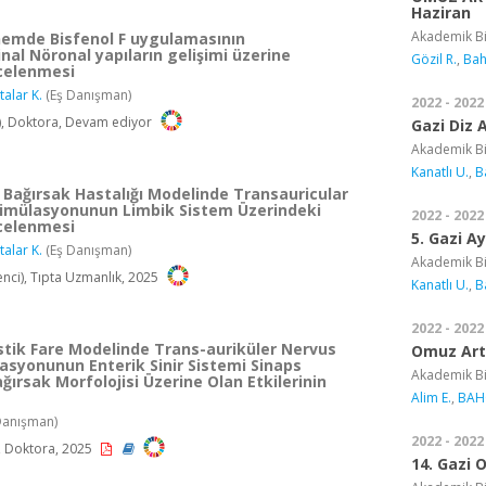
Haziran
Akademik Bi
nemde Bisfenol F uygulamasının
nal Nöronal yapıların gelişimi üzerine
Gözil R.
,
Bah
ncelenmesi
talar K.
(Eş Danışman)
2022 - 2022
), Doktora, Devam ediyor
Gazi Diz 
Akademik Bi
Kanatlı U.
,
B
 Bağırsak Hastalığı Modelinde Transauricular
Stimülasyonunun Limbik Sistem Üzerindeki
2022 - 2022
ncelenmesi
5. Gazi A
talar K.
(Eş Danışman)
Akademik Bi
ci), Tıpta Uzmanlık, 2025
Kanatlı U.
,
B
2022 - 2022
stik Fare Modelinde Trans-auriküler Nervus
Omuz Art
asyonunun Enterik Sinir Sistemi Sinaps
Akademik Bi
ağırsak Morfolojisi Üzerine Olan Etkilerinin
Alim E.
,
BAH
anışman)
2022 - 2022
, Doktora, 2025
14. Gazi 