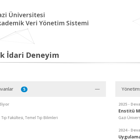
zi Üniversitesi
kademik Veri Yönetim Sistemi
k İdari Deneyim
vanlar
Yönetim
5
diyor
2025 - Dev
Enstitü M
 Tıp Fakültesi, Temel Tıp Bilimleri
Gazi Ünivers
2024 - Dev
Uygulama