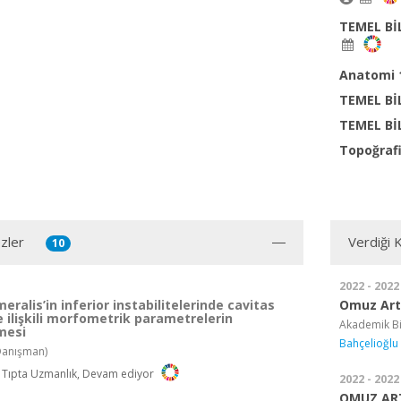
TEMEL Bİ
Anatomi
TEMEL Bİ
TEMEL Bİ
Topoğraf
zler
Verdiği 
10
2022 - 2022
eralis’in inferior instabilitelerinde cavitas
Omuz Art
le ilişkili morfometrik parametrelerin
Akademik Bi
mesi
Bahçelioğlu
anışman)
, Tıpta Uzmanlık, Devam ediyor
2022 - 2022
OMUZ AR