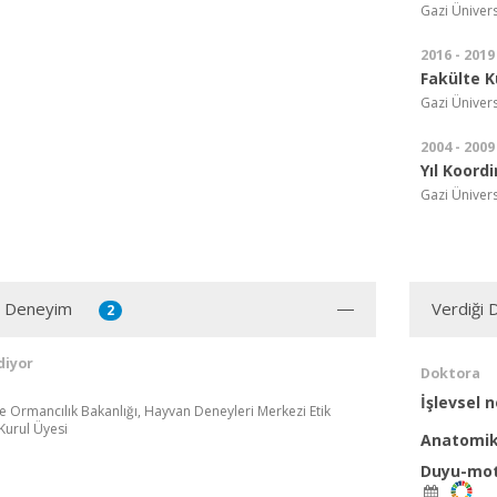
Gazi Ünivers
2016 - 2019
Fakülte K
Gazi Ünivers
2004 - 2009
Yıl Koord
Gazi Ünivers
ı Deneyim
Verdiği 
2
diyor
Doktora
İşlevsel
e Ormancılık Bakanlığı, Hayvan Deneyleri Merkezi Etik
Kurul Üyesi
Anatomik
Duyu-moto