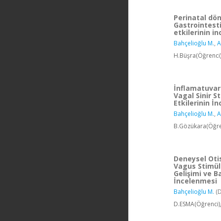
Perinatal dö
Gastrointesti
etkilerinin i
Bahçelioğlu M.
,
A
H.Büşra(Öğrenci
İnflamatuvar
Vagal Sinir 
Etkilerinin İ
Bahçelioğlu M.
,
A
B.Gözükara(Öğren
Deneysel Oti
Vagus Stimül
Gelişimi ve B
İncelenmesi
Bahçelioğlu M.
(D
D.ESMA(Öğrenci)