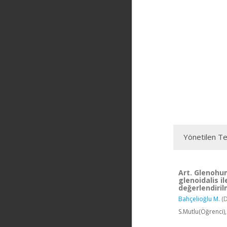
Yönetilen Te
Art. Glenohum
glenoidalis i
değerlendiril
Bahçelioğlu M.
(D
S.Mutlu(Öğrenci)