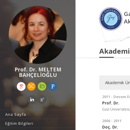
Ga
A
Akademi
Prof. Dr. MELTEM
BAHÇELİOĞLU
Akademik Ün
2011 - Devam E
Prof. Dr.
Gazi Üniversitesi,
Ana Sayfa
2006 - 2011
Eğitim Bilgileri
Doç. Dr.