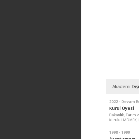
Akademi Dış
2022 - Devam E
Kurul Üyesi
Bakanlık, Tarım v
Kurulu HADMEK, 
1998 - 1999
Araştırmacı