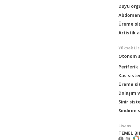
Duyu orga
Abdomen v
Üreme sis
Artistik
Yüksek Li
Otonom s
Periferik
Kas sist
Üreme si
Dolaşım 
Sinir sis
Sindirim 
Lisans
TEMEL Bİ