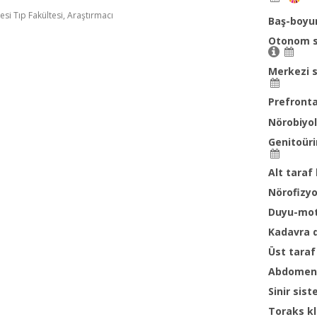
si Tıp Fakültesi, Araştırmacı
Baş-boyun
Otonom si
Merkezi s
Prefronta
Nörobiyol
Genitoüri
Alt taraf
Nörofizyo
Duyu-moto
Kadavra d
Üst taraf
Abdomen v
Sinir sis
Toraks kl