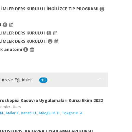
LİMLER DERS KURULU I İNGİLİZCE TIP PROGRAMI
 1
LİMLER DERS KURULU I
LİMLER DERS KURULU II
ik anatomi
Kurs ve Eğitimler
10
roskopisi Kadavra Uygulamaları Kursu Ekim 2022
rimler - Kurs
 M.
,
Atalar K.
,
Kanatlı U.
,
Ataoğlu M. B.
,
Tokgöz M. A.
TROSKOPISI KADAVRA UYGULAMALARI KURSU