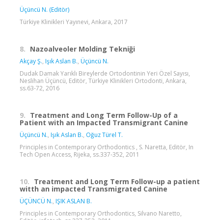
Üçüncü N. (Editör)
Türkiye Klinikleri Yayınevi, Ankara, 2017
8.
Nazoalveoler Molding Tekniği
Akçay Ş.
,
Işık Aslan B.
,
Üçüncü N.
Dudak Damak Yarıklı Bireylerde Ortodontinin Yeri Özel Sayısı,
Neslihan Üçüncü, Editör, Türkiye Klinikleri Ortodonti, Ankara,
ss.63-72, 2016
9.
Treatment and Long Term Follow-Up of a
Patient with an Impacted Transmigrant Canine
Üçüncü N.
,
Işık Aslan B.
,
Oğuz Türel T.
Principles in Contemporary Orthodontics , S. Naretta, Editör, In
Tech Open Access, Rijeka, ss.337-352, 2011
10.
Treatment and Long Term Follow-up a patient
witth an impacted Transmigrated Canine
ÜÇÜNCÜ N.
,
IŞIK ASLAN B.
Principles in Contemporary Orthodontics, Silvano Naretto,