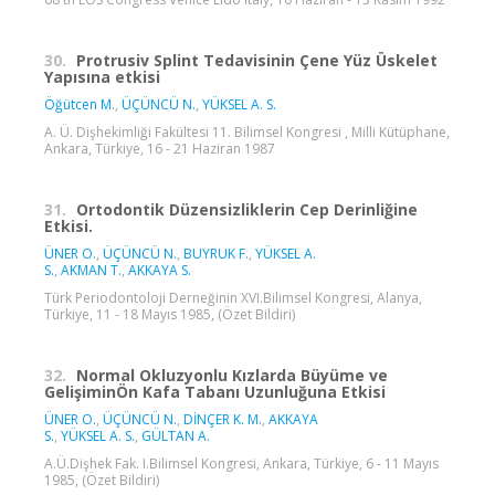
30.
Protrusiv Splint Tedavisinin Çene Yüz Üskelet
Yapısına etkisi
Öğütcen M.
,
ÜÇÜNCÜ N.
,
YÜKSEL A. S.
A. Ü. Dişhekimliği Fakültesi 11. Bilimsel Kongresi , Milli Kütüphane,
Ankara, Türkiye, 16 - 21 Haziran 1987
31.
Ortodontik Düzensizliklerin Cep Derinliğine
Etkisi.
ÜNER O.
,
ÜÇÜNCÜ N.
,
BUYRUK F.
,
YÜKSEL A.
S.
,
AKMAN T.
,
AKKAYA S.
Türk Periodontoloji Derneğinin XVI.Bilimsel Kongresi, Alanya,
Türkiye, 11 - 18 Mayıs 1985, (Özet Bildiri)
32.
Normal Okluzyonlu Kızlarda Büyüme ve
GelişiminÖn Kafa Tabanı Uzunluğuna Etkisi
ÜNER O.
,
ÜÇÜNCÜ N.
,
DİNÇER K. M.
,
AKKAYA
S.
,
YÜKSEL A. S.
,
GÜLTAN A.
A.Ü.Dişhek Fak. I.Bilimsel Kongresi, Ankara, Türkiye, 6 - 11 Mayıs
1985, (Özet Bildiri)