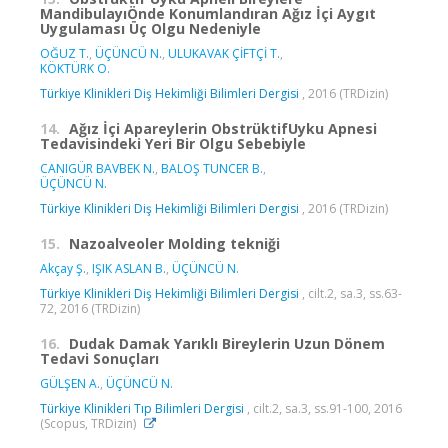
MandibulayıÖnde Konumlandıran Ağız İçi Aygıt
Uygulaması Üç Olgu Nedeniyle
OĞUZ T.
,
ÜÇÜNCÜ N.
,
ULUKAVAK ÇİFTÇİ T.
,
KÖKTÜRK O.
Türkiye Klinikleri Diş Hekimliği Bilimleri Dergisi
, 2016 (TRDizin)
14.
Ağız İçi Apareylerin ObstrüktifUyku Apnesi
Tedavisindeki Yeri Bir Olgu Sebebiyle
CANIGÜR BAVBEK N.
,
BALOŞ TUNCER B.
,
ÜÇÜNCÜ N.
Türkiye Klinikleri Diş Hekimliği Bilimleri Dergisi
, 2016 (TRDizin)
15.
Nazoalveoler Molding tekniği
Akçay Ş.
,
IŞIK ASLAN B.
,
ÜÇÜNCÜ N.
Türkiye Klinikleri Diş Hekimliği Bilimleri Dergisi
, cilt.2, sa.3, ss.63-
72, 2016 (TRDizin)
16.
Dudak Damak Yarıklı Bireylerin Uzun Dönem
Tedavi Sonuçları
GÜLŞEN A.
,
ÜÇÜNCÜ N.
Türkiye Klinikleri Tıp Bilimleri Dergisi
, cilt.2, sa.3, ss.91-100, 2016
(Scopus, TRDizin)