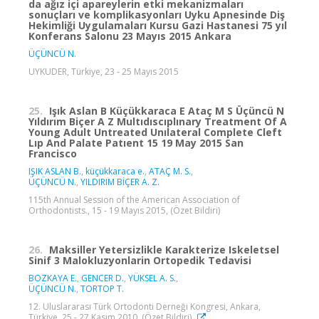
da ağız içi apareylerin etki mekanizmaları
sonuçları ve komplikasyonları Uyku Apnesinde Diş
Hekimliği Uygulamaları Kursu Gazi Hastanesi 75 yıl
Konferans Salonu 23 Mayıs 2015 Ankara
ÜÇÜNCÜ N.
UYKUDER, Türkiye, 23 - 25 Mayıs 2015
25.
Işık Aslan B Küçükkaraca E Ataç M S Üçüncü N
Yıldırım Biçer A Z Multıdıscıplınary Treatment Of A
Young Adult Untreated Unılateral Complete Cleft
Lıp And Palate Patıent 15 19 May 2015 San
Francisco
IŞIK ASLAN B.
,
küçükkaraca e.
,
ATAÇ M. S.
,
ÜÇÜNCÜ N.
,
YILDIRIM BİÇER A. Z.
115th Annual Session of the American Association of
Orthodontists., 15 - 19 Mayıs 2015, (Özet Bildiri)
26.
Maksiller Yetersizlikle Karakterize Iskeletsel
Sinif 3 Malokluzyonlarin Ortopedik Tedavisi
BOZKAYA E.
,
GENCER D.
,
YÜKSEL A. S.
,
ÜÇÜNCÜ N.
,
TORTOP T.
12. Uluslararası Türk Ortodonti Derneği Kongresi, Ankara,
Türkiye, 25 - 27 Kasım 2010, (Özet Bildiri)