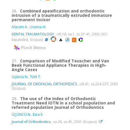
26.
Combined apexification and orthodontic
intrusion of a traumatically extruded immature
permanent incisor
Alacam A.
,
Ucuncu H.
DENTAL TRAUMATOLOGY
, cilt.18, sa.1, ss.37-41, 2002 (SCI-
Expanded, Scopus)
PlumX Metrics
27.
Comparison of Modified Teuscher and Van
Beek Functional Appliance Therapies in High-
Angle Cases
Üçüncü N.
,
Türk T.
JOURNAL OF OROFACIAL ORTHOPEDICS
, cilt.61, ss.224-237, 2001
(Scopus)
28.
The use of the Index of Orthodontic
Treatment Need IOTN in a school population and
referred population Journal of Orthodontics
ÜÇÜNCÜ N.
,
Esra E.
Journal of Orthodontics
, sa.28, ss.45, 2001 (Scopus)