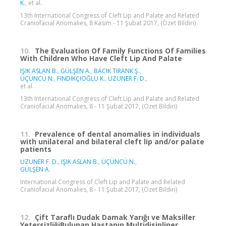
K.
, et al.
13th International Congress of Cleft Lip and Palate and Related
Craniofacial Anomalies, 8 Kasım - 11 Şubat 2017, (Özet Bildiri)
10.
The Evaluation Of Family Functions Of Families
With Children Who Have Cleft Lip And Palate
IŞIK ASLAN B.
,
GÜLŞEN A.
,
BACIK TIRANK Ş.
,
ÜÇÜNCÜ N.
,
FINDIKÇIOĞLU K.
,
UZUNER F. D.
,
et al.
13th International Congress of Cleft Lip and Palate and Related
Craniofacial Anomalies, 8 - 11 Şubat 2017, (Özet Bildiri)
11.
Prevalence of dental anomalies in individuals
with unilateral and bilateral cleft lip and/or palate
patients
UZUNER F. D.
,
IŞIK ASLAN B.
,
ÜÇÜNCÜ N.
,
GÜLŞEN A.
International Congress of Cleft Lip and Palate and Related
Craniofacial Anomalies, 8 - 11 Şubat 2017, (Özet Bildiri)
12.
Çift Taraflı Dudak Damak Yarığı ve Maksiller
YetersizliğiBulunan Hastanın Multidisipliner