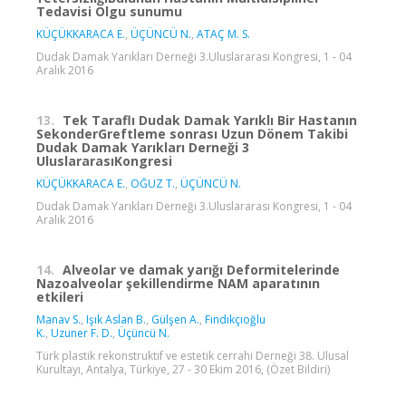
Tedavisi Olgu sunumu
KÜÇÜKKARACA E.
,
ÜÇÜNCÜ N.
,
ATAÇ M. S.
Dudak Damak Yarıkları Derneği 3.Uluslararası Kongresi, 1 - 04
Aralık 2016
13.
Tek Taraflı Dudak Damak Yarıklı Bir Hastanın
SekonderGreftleme sonrası Uzun Dönem Takibi
Dudak Damak Yarıkları Derneği 3
UluslararasıKongresi
KÜÇÜKKARACA E.
,
OĞUZ T.
,
ÜÇÜNCÜ N.
Dudak Damak Yarıkları Derneği 3.Uluslararası Kongresi, 1 - 04
Aralık 2016
14.
Alveolar ve damak yarığı Deformitelerinde
Nazoalveolar şekillendirme NAM aparatının
etkileri
Manav S.
,
Işık Aslan B.
,
Gülşen A.
,
Fındıkçıoğlu
K.
,
Uzuner F. D.
,
Üçüncü N.
Türk plastik rekonstruktif ve estetik cerrahi Derneği 38. Ulusal
Kurultayı, Antalya, Türkiye, 27 - 30 Ekim 2016, (Özet Bildiri)