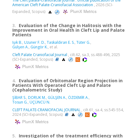
The Cleft palate-craniofacial journal : official publication of the
American Cleft Palate-Craniofacial Association
, 2026 (SCI-
PlumX Metrics
Expanded, Scopus)
3.
Evaluation of the Change in Halitosis with the
Improvement in Oral Health in Cleft Lip and Palate
Patients
Işık B.
,
Uzuner F. D.
,
Taskaldıran E. S.
,
Tüter G.
,
Gülşen A.
,
Güngör K.
, et al.
Cleft Palate Craniofacial Journal
, cilt.62, sa.3, ss.488-496, 2025
(SCI-Expanded, Scopus)
PlumX Metrics
4.
Evaluation of Orbitomalar Region Projection in
Patients With Operated Cleft Lip and Palate
(Cephalometric Study)
ŞİBAR S.
,
DORUK M.
,
GÜLŞEN A.
,
ÖZDEMİR A.
,
Tosun G.
,
ÜÇÜNCÜ N.
CLEFT PALATE-CRANIOFACIAL JOURNAL
, cilt.61, sa.4, ss.545-554,
2024 (SCI-Expanded, Scopus)
PlumX Metrics
5.
Investigation of the treatment efficiency with