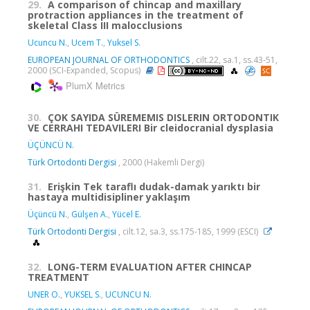
29.
A comparison of chincap and maxillary
protraction appliances in the treatment of
skeletal Class III malocclusions
Ucuncu N.
,
Ucem T.
,
Yuksel S.
EUROPEAN JOURNAL OF ORTHODONTICS
, cilt.22, sa.1, ss.43-51,
2000 (SCI-Expanded, Scopus)
PlumX Metrics
30.
ÇOK SAYIDA SÜREMEMIS DISLERIN ORTODONTIK
VE CERRAHI TEDAVILERI Bir cleidocranial dysplasia
ÜÇÜNCÜ N.
Türk Ortodonti Dergisi
, 2000 (Hakemli Dergi)
31.
Erişkin Tek taraflı dudak-damak yarıktı bir
hastaya multidisipliner yaklaşım
Üçüncü N.
,
Gülşen A.
,
Yücel E.
Türk Ortodonti Dergisi
, cilt.12, sa.3, ss.175-185, 1999 (ESCI)
32.
LONG-TERM EVALUATION AFTER CHINCAP
TREATMENT
UNER O.
,
YUKSEL S.
,
UCUNCU N.