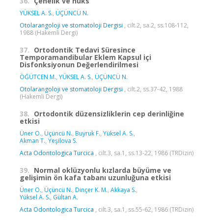
36.
Çenelik ve nüks
YÜKSEL A. S.
,
ÜÇÜNCÜ N.
Otolarangoloji ve stomatoloji Dergisi
, cilt.2, sa.2, ss.108-112,
1988 (Hakemli Dergi)
37.
Ortodontik Tedavi Süresince
Temporamandibular Eklem Kapsul içi
Disfonksiyonun Değerlendirilmesi
ÖĞÜTCEN M.
,
YÜKSEL A. S.
,
ÜÇÜNCÜ N.
Otolarangoloji ve stomatoloji Dergisi
, cilt.2, ss.37-42, 1988
(Hakemli Dergi)
38.
Ortodontik düzensizliklerin cep derinliğine
etkisi
Üner O.
,
Üçüncü N.
,
Buyruk F.
,
Yüksel A. S.
,
Akman T.
,
Yeşilova S.
Acta Odontologica Turcica
, cilt.3, sa.1, ss.13-22, 1986 (TRDizin)
39.
Normal oklüzyonlu kızlarda büyüme ve
gelişimin ön kafa tabanı uzunluğuna etkisi
Üner O.
,
Üçüncü N.
,
Dinçer K. M.
,
Akkaya S.
,
Yüksel A. S.
,
Gültan A.
Acta Odontologica Turcica
, cilt.3, sa.1, ss.55-62, 1986 (TRDizin)