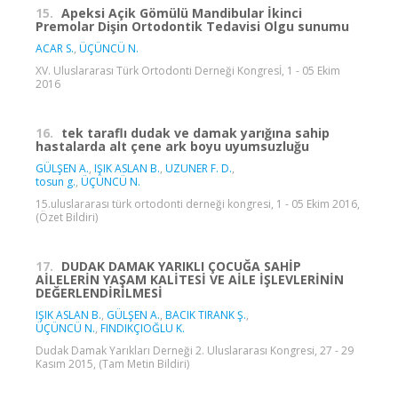
15.
Apeksi Açik Gömülü Mandibular İkinci
Premolar Dişin Ortodontik Tedavisi Olgu sunumu
ACAR S.
,
ÜÇÜNCÜ N.
XV. Uluslararası Türk Ortodonti Derneği Kongresİ, 1 - 05 Ekim
2016
16.
tek taraflı dudak ve damak yarığına sahip
hastalarda alt çene ark boyu uyumsuzluğu
GÜLŞEN A.
,
IŞIK ASLAN B.
,
UZUNER F. D.
,
tosun g.
,
ÜÇÜNCÜ N.
15.uluslararası türk ortodonti derneği kongresi, 1 - 05 Ekim 2016,
(Özet Bildiri)
17.
DUDAK DAMAK YARIKLI ÇOCUĞA SAHİP
AİLELERİN YAŞAM KALİTESİ VE AİLE İŞLEVLERİNİN
DEĞERLENDİRİLMESİ
IŞIK ASLAN B.
,
GÜLŞEN A.
,
BACIK TIRANK Ş.
,
ÜÇÜNCÜ N.
,
FINDIKÇIOĞLU K.
Dudak Damak Yarıkları Derneği 2. Uluslararası Kongresi, 27 - 29
Kasım 2015, (Tam Metin Bildiri)