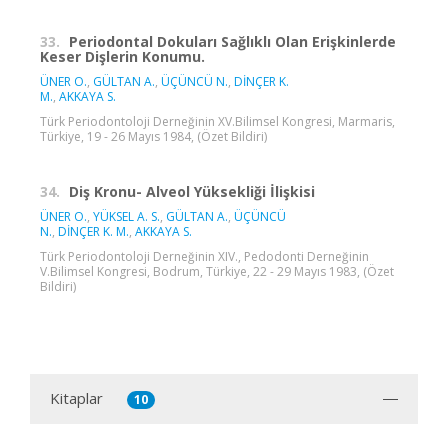
33.
Periodontal Dokuları Sağlıklı Olan Erişkinlerde
Keser Dişlerin Konumu.
ÜNER O.
,
GÜLTAN A.
,
ÜÇÜNCÜ N.
,
DİNÇER K.
M.
,
AKKAYA S.
Türk Periodontoloji Derneğinin XV.Bilimsel Kongresi, Marmaris,
Türkiye, 19 - 26 Mayıs 1984, (Özet Bildiri)
34.
Diş Kronu- Alveol Yüksekliği İlişkisi
ÜNER O.
,
YÜKSEL A. S.
,
GÜLTAN A.
,
ÜÇÜNCÜ
N.
,
DİNÇER K. M.
,
AKKAYA S.
Türk Periodontoloji Derneğinin XIV., Pedodonti Derneğinin
V.Bilimsel Kongresi, Bodrum, Türkiye, 22 - 29 Mayıs 1983, (Özet
Bildiri)
Kitaplar
10