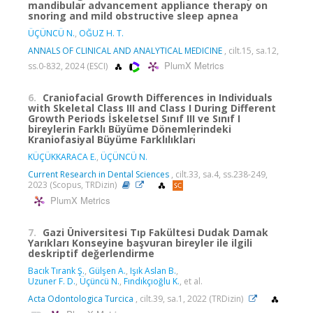
mandibular advancement appliance therapy on
snoring and mild obstructive sleep apnea
ÜÇÜNCÜ N.
,
OĞUZ H. T.
ANNALS OF CLINICAL AND ANALYTICAL MEDICINE
, cilt.15, sa.12,
PlumX Metrics
ss.0-832, 2024 (ESCI)
6.
Craniofacial Growth Differences in Individuals
with Skeletal Class III and Class I During Different
Growth Periods İskeletsel Sınıf III ve Sınıf I
bireylerin Farklı Büyüme Dönemlerindeki
Kraniofasiyal Büyüme Farklılıkları̇
KÜÇÜKKARACA E.
,
ÜÇÜNCÜ N.
Current Research in Dental Sciences
, cilt.33, sa.4, ss.238-249,
2023 (Scopus, TRDizin)
PlumX Metrics
7.
Gazi Üniversitesi Tıp Fakültesi Dudak Damak
Yarıkları Konseyine başvuran bireyler ile ilgili
deskriptif değerlendirme
Bacık Tırank Ş.
,
Gülşen A.
,
Işık Aslan B.
,
Uzuner F. D.
,
Üçüncü N.
,
Fındıkçıoğlu K.
, et al.
Acta Odontologica Turcica
, cilt.39, sa.1, 2022 (TRDizin)