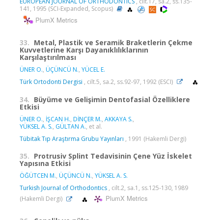
EUROPEAN JOURNAL OF ORTHODONTICS
, cilt.17, sa.2, ss.135-
141, 1995 (SCI-Expanded, Scopus)
PlumX Metrics
33.
Metal, Plastik ve Seramik Braketlerin Çekme
Kuvvetlerine Karşı Dayanıklılıklarının
Karşılaştırılması
ÜNER O.
,
ÜÇÜNCÜ N.
,
YÜCEL E.
Türk Ortodonti Dergisi
, cilt.5, sa.2, ss.92-97, 1992 (ESCI)
34.
Büyüme ve Gelişimin Dentofasial Özelliklere
Etkisi
ÜNER O.
,
İŞCAN H.
,
DİNÇER M.
,
AKKAYA S.
,
YÜKSEL A. S.
,
GÜLTAN A.
, et al.
Tübitak Tıp Araştırma Grubu Yayınları
, 1991 (Hakemli Dergi)
35.
Protrusiv Splint Tedavisinin Çene Yüz İskelet
Yapısına Etkisi
ÖĞÜTCEN M.
,
ÜÇÜNCÜ N.
,
YÜKSEL A. S.
Turkish Journal of Orthodontics
, cilt.2, sa.1, ss.125-130, 1989
PlumX Metrics
(Hakemli Dergi)