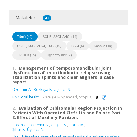
Makaleler
42
Tümü (42)
SCI-E, SSCI, AHCI (14)
SCI-E, SSCI, AHCI, ESCI (19)
ESCI (5)
Scopus (19)
TRDizin (15)
Diğer Yayınlar (7)
1.
Management of temporomandibular joint
dysfunction after orthodontic relapse using
stabilization splints and clear aligners: a case
report.
Özdemir A.
,
Bozkaya E.
,
Üçüncü N.
BMC oral health
, 2026 (SCI-Expanded, Scopus)
2.
Evaluation of Orbitomalar Region Projection İn
Patients With Operated Cleft Lip and Palate Part
2: Effect of Maxillary Position.
Tosun G.
,
Özdemir A.
,
Gülşen A.
,
Doruk M.
,
Şibar S.
,
Üçüncü N.