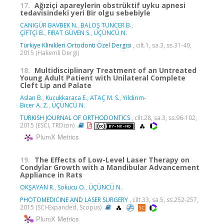
17.
Ağıziçi apareylerin obstrüktif uyku apnesi
tedavisindeki yeri Bir olgu sebebiyle
CANIGÜR BAVBEK N.
,
BALOŞ TUNCER B.
,
ÇİFTÇİ B.
,
FIRAT GÜVEN S.
,
ÜÇÜNCÜ N.
Türkiye Klinikleri Ortodonti Özel Dergisi
, cilt.1, sa.3, ss.31-40,
2015 (Hakemli Dergi)
18.
Multidisciplinary Treatment of an Untreated
Young Adult Patient with Unilateral Complete
Cleft Lip and Palate
Aslan B.
,
Kucukkaraca E.
,
ATAÇ M. S.
,
Yildirim-
Bicer A. Z.
,
ÜÇÜNCÜ N.
TURKISH JOURNAL OF ORTHODONTICS
, cilt.28, sa.3, ss.96-102,
2015 (ESCI, TRDizin)
PlumX Metrics
19.
The Effects of Low-Level Laser Therapy on
Condylar Growth with a Mandibular Advancement
Appliance in Rats
OKŞAYAN R.
,
Sokucu O.
,
ÜÇÜNCÜ N.
PHOTOMEDICINE AND LASER SURGERY
, cilt.33, sa.5, ss.252-257,
2015 (SCI-Expanded, Scopus)
PlumX Metrics