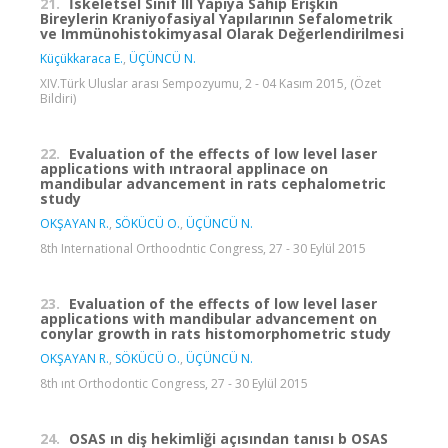
21.
İskeletsel Sınıf III Yapıya Sahip Erişkin
Bireylerin Kraniyofasiyal Yapılarının Sefalometrik
ve Immünohistokimyasal Olarak Değerlendirilmesi
Küçükkaraca E.
,
ÜÇÜNCÜ N.
XIV.Türk Uluslar arası Sempozyumu, 2 - 04 Kasım 2015, (Özet
Bildiri)
22.
Evaluation of the effects of low level laser
applications with ıntraoral applinace on
mandibular advancement in rats cephalometric
study
OKŞAYAN R.
,
SÖKÜCÜ O.
,
ÜÇÜNCÜ N.
8th International Orthoodntic Congress, 27 - 30 Eylül 2015
23.
Evaluation of the effects of low level laser
applications with mandibular advancement on
conylar growth in rats histomorphometric study
OKŞAYAN R.
,
SÖKÜCÜ O.
,
ÜÇÜNCÜ N.
8th ınt Orthodontic Congress, 27 - 30 Eylül 2015
24.
OSAS ın diş hekimliği açısından tanısı b OSAS