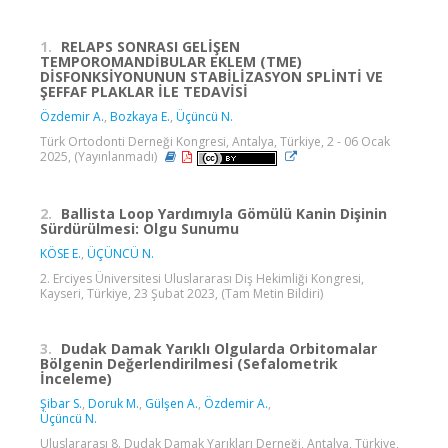
1.
RELAPS SONRASI GELİŞEN
TEMPOROMANDİBULAR EKLEM (TME)
DİSFONKSİYONUNUN STABİLİZASYON SPLİNTİ VE
ŞEFFAF PLAKLAR İLE TEDAVİSİ
Özdemir A.
,
Bozkaya E.
,
Üçüncü N.
Türk Ortodonti Derneği Kongresi, Antalya, Türkiye, 2 - 06 Ocak
2025, (Yayınlanmadı)
2.
Ballista Loop Yardımıyla Gömülü Kanin Dişinin
Sürdürülmesi: Olgu Sunumu
KÖSE E.
,
ÜÇÜNCÜ N.
2. Erciyes Üniversitesi Uluslararası Diş Hekimliği Kongresi,
Kayseri, Türkiye, 23 Şubat 2023, (Tam Metin Bildiri)
3.
Dudak Damak Yarıklı Olgularda Orbitomalar
Bölgenin Değerlendirilmesi (Sefalometrik
İnceleme)
Şibar S.
,
Doruk M.
,
Gülşen A.
,
Özdemir A.
,
Üçüncü N.
Uluslararası 8. Dudak Damak Yarıkları Derneği, Antalya, Türkiye,