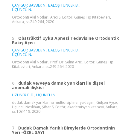
CANIGÜR BAVBEK N.
,
BALOŞ TUNCER B.
,
ÜÇÜNCÜ N.
Ortodonti Akıl Notları, Arıcı S, Editör, Güneş Tıp Kitabevleri,
Ankara, ss.249-264, 2020
5.
Obstrüktif Uyku Apnesi Tedavisine Ortodontik
Bakış Açısı
CANIGÜR BAVBEK N.
,
BALOŞ TUNCER B.
,
ÜÇÜNCÜ N.
Ortodonti Akıl Notları, Prof. Dr. Selim Arıcı, Editör, Güneş Tıp
Kitabevleri, Ankara, ss.249-264, 2020
6.
dudak ve/veya damak yarıkları ile dişsel
anomali ilişkisi
UZUNER F. D.
,
ÜÇÜNCÜ N.
dudak damak yarıklarına multidisipliner yaklaşım, Gülşen Ayşe,
Üçüncü Neslihan, Şibar S, Editör, akademisyen kitabevi, Ankara,
ss.103-118, 2020
7.
Dudak Damak Yarıklı Bireylerde Ortodontinin
Yeri -ÖZEL SAYI