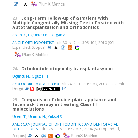
PlumX Metrics
23.
Long-Term Follow-up of a Patient with
Multiple Congenitally Missing Teeth Treated with
Autotransplantation and Orthodontics
Aslan B.
,
ÜÇÜNCÜ N.
,
Dogan A.
ANGLE ORTHODONTIST
, cilt.80, sa.2, ss.396-404, 2010 (SCI-
Expanded, Scopus)
PlumX Metrics
24.
Ortodontide otojen diş transplantasyonu
Üçüncü N.
,
Oğuz H. T.
Acta Odontologica Turcica
, cilt.24, sa.1, ss.63-69, 2007 (Hakemli
Dergi)
25.
Comparison of double-plate appliance and
facemask therapy in treating Class III
malocclusions
Ucem T.
,
Ucuncu N.
,
Yuksel S.
AMERICAN JOURNAL OF ORTHODONTICS AND DENTOFACIAL
ORTHOPEDICS
, cilt.126, sa.6, ss.672-679, 2004 (SCI-Expanded,
PlumX Metrics
Scopus)