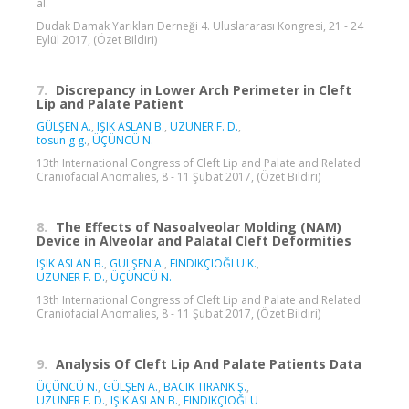
al.
Dudak Damak Yarıkları Derneği 4. Uluslararası Kongresi, 21 - 24
Eylül 2017, (Özet Bildiri)
7.
Discrepancy in Lower Arch Perimeter in Cleft
Lip and Palate Patient
GÜLŞEN A.
,
IŞIK ASLAN B.
,
UZUNER F. D.
,
tosun g g.
,
ÜÇÜNCÜ N.
13th International Congress of Cleft Lip and Palate and Related
Craniofacial Anomalies, 8 - 11 Şubat 2017, (Özet Bildiri)
8.
The Effects of Nasoalveolar Molding (NAM)
Device in Alveolar and Palatal Cleft Deformities
IŞIK ASLAN B.
,
GÜLŞEN A.
,
FINDIKÇIOĞLU K.
,
UZUNER F. D.
,
ÜÇÜNCÜ N.
13th International Congress of Cleft Lip and Palate and Related
Craniofacial Anomalies, 8 - 11 Şubat 2017, (Özet Bildiri)
9.
Analysis Of Cleft Lip And Palate Patients Data
ÜÇÜNCÜ N.
,
GÜLŞEN A.
,
BACIK TIRANK Ş.
,
UZUNER F. D.
,
IŞIK ASLAN B.
,
FINDIKÇIOĞLU