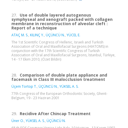
27.
Use of double layered autogenous
symphyseal and xenograft packed with collagen
membrane in reconstruction of alveolar cleft :
Report of a technique
ATAÇ M. S.
,
KILINÇ Y.
,
ÜÇÜNCÜ N.
,
YÜCEL E.
The 1st Scientific Congress of Hellenic, Israeli and Turkish
Association of Oral and Maxillofacial Surgeons (HIATOMS) in
conjunction with the 17th Scientific Congress of Turkish
Association of Oral and Maxillofacial Surgeons, İstanbul, Türkiye,
14 - 17 Ekim 2010, (Özet Bildiri)
28.
Comparison of double plate appliance and
facemask in Class III malocclusion treatment
Üçem Tortop T.
,
ÜÇÜNCÜ N.
,
YÜKSEL A. S.
77th Congress of the European Orthodontic Society, Ghent-
Belgium, 19 - 23 Haziran 2001
29.
Recidive After Chincap Treatment
Üner O.
,
YÜKSEL A. S.
,
ÜÇÜNCÜ N.
68 th EOS Congress Venice Lido Italy, 10 Haziran - 13 Kasım 1992