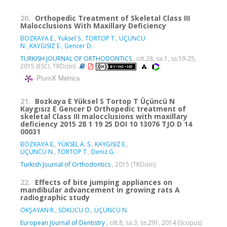
20.
Orthopedic Treatment of Skeletal Class III
Malocclusions With Maxillary Deficiency
BOZKAYA E.
,
Yuksel S.
,
TORTOP T.
,
ÜÇÜNCÜ
N.
,
KAYGISIZ E.
,
Gencer D.
TURKISH JOURNAL OF ORTHODONTICS
, cilt.28, sa.1, ss.19-25,
2015 (ESCI, TRDizin)
PlumX Metrics
21.
Bozkaya E Yüksel S Tortop T Üçüncü N
Kaygısız E Gencer D Orthopedic treatment of
skeletal Class III malocclusions with maxillary
deficiency 2015 28 1 19 25 DOI 10 13076 TJO D 14
00031
BOZKAYA E.
,
YÜKSEL A. S.
,
KAYGISIZ E.
,
ÜÇÜNCÜ N.
,
TORTOP T.
,
Deniz G.
Turkish Journal of Orthodontics
, 2015 (TRDizin)
22.
Effects of bite jumping appliances on
mandibular advancement in growing rats A
radiographic study
OKŞAYAN R.
,
SÖKÜCÜ O.
,
ÜÇÜNCÜ N.
European Journal of Dentistry
, cilt.8, sa.3, ss.291, 2014 (Scopus)