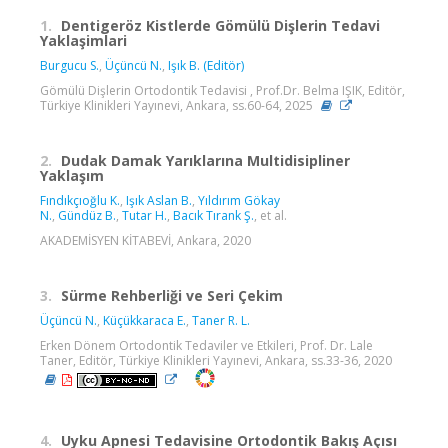
1.
Dentigeröz Kistlerde Gömülü Dişlerin Tedavi
Yaklaşimlari
Burgucu S.
,
Üçüncü N.
,
Işık B. (Editör)
Gömülü Dişlerin Ortodontik Tedavisi , Prof.Dr. Belma IŞIK, Editör,
Türkiye Klinikleri Yayınevi, Ankara, ss.60-64, 2025
2.
Dudak Damak Yarıklarına Multidisipliner
Yaklaşım
Fındıkçıoğlu K.
,
Işık Aslan B.
,
Yıldırım Gökay
N.
,
Gündüz B.
,
Tutar H.
,
Bacık Tırank Ş.
, et al.
AKADEMİSYEN KİTABEVİ, Ankara, 2020
3.
Sürme Rehberliği ve Seri Çekim
Üçüncü N.
,
Küçükkaraca E.
,
Taner R. L.
Erken Dönem Ortodontik Tedaviler ve Etkileri, Prof. Dr. Lale
Taner, Editör, Türkiye Klinikleri Yayınevi, Ankara, ss.33-36, 2020
4.
Uyku Apnesi Tedavisine Ortodontik Bakış Açısı